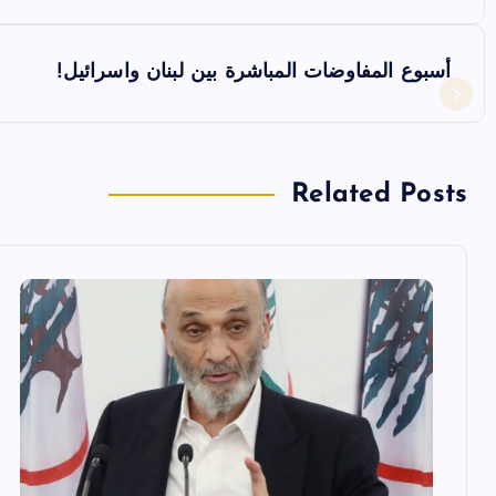
ص
فّ
أسبوع المفاوضات المباشرة بين لبنان واسرائيل!
ح
ا
Related Posts
ل
م
ق
ا