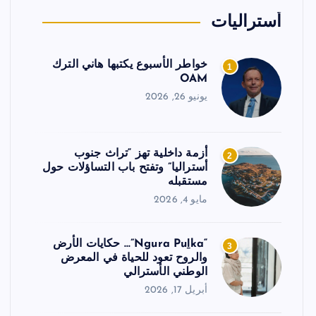
أستراليات
خواطر الأسبوع يكتبها هاني الترك
1
OAM
يونيو 26, 2026
أزمة داخلية تهز “تراث جنوب
2
أستراليا” وتفتح باب التساؤلات حول
مستقبله
مايو 4, 2026
“Ngura Puḻka”… حكايات الأرض
3
والروح تعود للحياة في المعرض
الوطني الأسترالي
أبريل 17, 2026