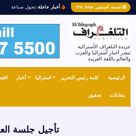
أخبار عاجلة:
ت
ح
و
ل
ص
ن
ا
ع
ة
ا
ل
ص
ل
ب
الجمعة. أغسطس 7TH, 2026
جريدة التلغراف الأسترالية
تنشر أخبار أستراليا والعرب
والعالم باللغة العربية
الرئيسية
كلمة رئيس التحرير
استراليا
أخبار
اقتص
مقابلات
تحقيق
تأجيل جلسة العف