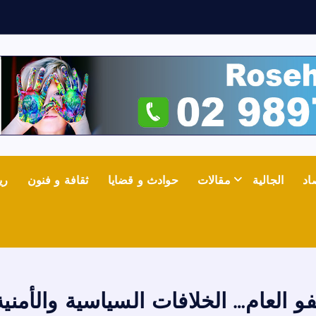
ف
ي
اد
الجالية
مقالات
حوادث و قضايا
ثقافة و فنون
ري
و العام… الخلافات السياسية والأمنية