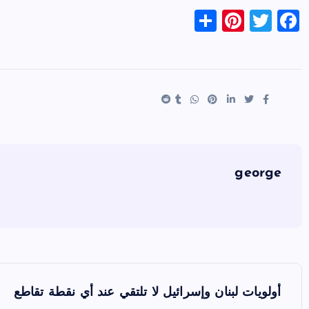
S
Pi
T
F
h
nt
wi
a
ar
er
tt
c
e
es
er
e
t
b
o
o
k
george
ت
أولويات لبنان وإسرائيل لا تلتقي عند أي نقطة تقاطع