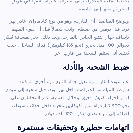
تخطط لجلب المخدرات إلى أستراليا عبر استلامها في عرض
البحر ثم نقلها إلى اليابسة.
وتوضح التفاصيل أن القارب، وهو من نوع كاتاماران، غادر نهر
تويد قبل يومين من ضبطه، واتجه شمالاً قبل أن يقوم المتهم
بإيقاف جهاز التتبع الخاص بالقارب. وبعد ذلك، أبحر لمسافة تُقدّر
بحوالي 100 ميل بحري (نحو 185 كيلومتراً) قبالة الساحل، حيث
يُعتقد أنه استلم الشحنة من قارب آخر.
ضبط الشحنة والأدلة
عند عودة القارب وتشغيل جهاز التتبع مرة أخرى، تمكنت
شرطة المياه من اعتراضه داخل نهر تويد، قبل سحبه إلى موقع
آمن لإجراء تفتيش دقيق. وخلال العملية، عثر المحققون على
نحو 200 كيلوغرام من الكوكايين مخبأة داخل حقائب سوداء،
إضافة إلى مبلغ نقدي يُقدّر بـ100 ألف دولار.
اتهامات خطيرة وتحقيقات مستمرة