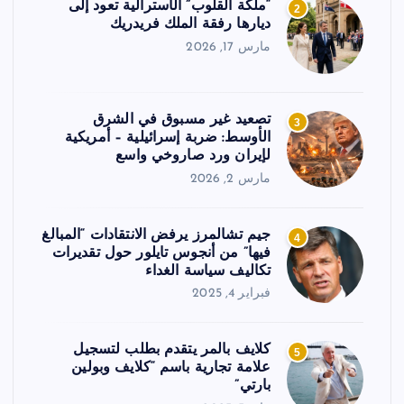
“ملكة القلوب” الأسترالية تعود إلى
2
ديارها رفقة الملك فريدريك
مارس 17, 2026
تصعيد غير مسبوق في الشرق
3
الأوسط: ضربة إسرائيلية – أمريكية
لإيران ورد صاروخي واسع
مارس 2, 2026
جيم تشالمرز يرفض الانتقادات “المبالغ
4
فيها” من أنجوس تايلور حول تقديرات
تكاليف سياسة الغداء
فبراير 4, 2025
كلايف بالمر يتقدم بطلب لتسجيل
5
علامة تجارية باسم “كلايف وبولين
بارتي”