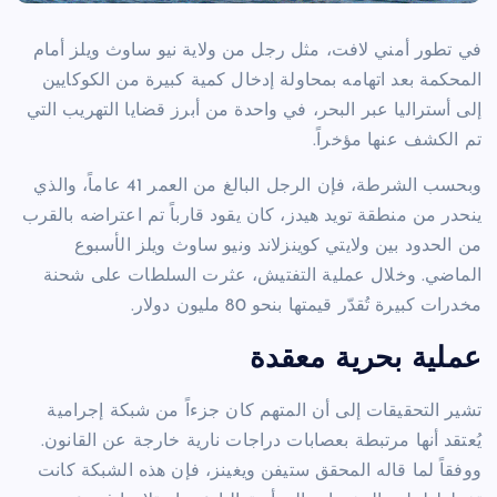
في تطور أمني لافت، مثل رجل من ولاية نيو ساوث ويلز أمام
المحكمة بعد اتهامه بمحاولة إدخال كمية كبيرة من الكوكايين
إلى أستراليا عبر البحر، في واحدة من أبرز قضايا التهريب التي
تم الكشف عنها مؤخراً.
وبحسب الشرطة، فإن الرجل البالغ من العمر 41 عاماً، والذي
ينحدر من منطقة تويد هيدز، كان يقود قارباً تم اعتراضه بالقرب
من الحدود بين ولايتي كوينزلاند ونيو ساوث ويلز الأسبوع
الماضي. وخلال عملية التفتيش، عثرت السلطات على شحنة
مخدرات كبيرة تُقدّر قيمتها بنحو 80 مليون دولار.
عملية بحرية معقدة
تشير التحقيقات إلى أن المتهم كان جزءاً من شبكة إجرامية
يُعتقد أنها مرتبطة بعصابات دراجات نارية خارجة عن القانون.
ووفقاً لما قاله المحقق ستيفن ويغينز، فإن هذه الشبكة كانت