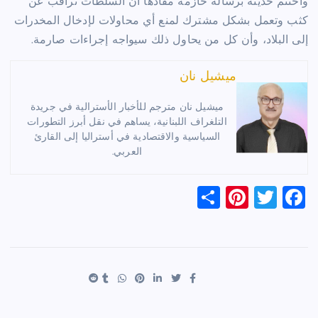
واختتم حديثه برسالة حازمة مفادها أن السلطات تراقب عن
كثب وتعمل بشكل مشترك لمنع أي محاولات لإدخال المخدرات
إلى البلاد، وأن كل من يحاول ذلك سيواجه إجراءات صارمة.
ميشيل نان
ميشيل نان مترجم للأخبار الأسترالية في جريدة
التلغراف اللبنانية، يساهم في نقل أبرز التطورات
السياسية والاقتصادية في أستراليا إلى القارئ
العربي.
S
Pi
T
F
h
nt
wi
a
ar
er
tt
c
e
es
er
e
t
b
o