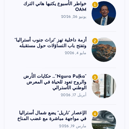
خواطر الأسبوع يكتبها هاني الترك
1
OAM
يونيو 26, 2026
أزمة داخلية تهز “تراث جنوب أستراليا”
2
وتفتح باب التساؤلات حول مستقبله
مايو 4, 2026
“Ngura Puḻka”… حكايات الأرض
3
والروح تعود للحياة في المعرض
الوطني الأسترالي
أبريل 17, 2026
الإعصار “ناريل” يضع شمال أستراليا
4
في مواجهة مباشرة مع غضب المناخ
مارس 19, 2026