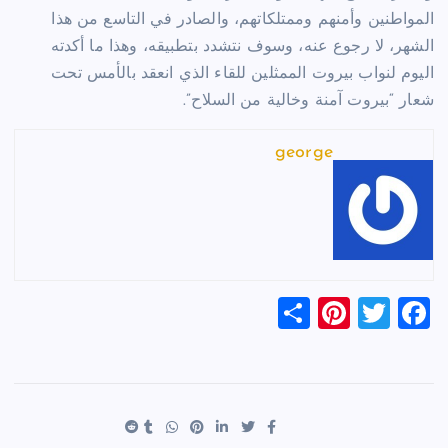
المواطنين وأمنهم وممتلكاتهم، والصادر في التاسع من هذا
الشهر، لا رجوع عنه، وسوف نتشدد بتطبيقه، وهذا ما أكدته
اليوم لنواب بيروت الممثلين للقاء الذي انعقد بالأمس تحت
شعار “بيروت آمنة وخالية من السلاح”.
george
S
Pi
T
F
h
nt
wi
a
ar
er
tt
c
e
es
er
e
t
b