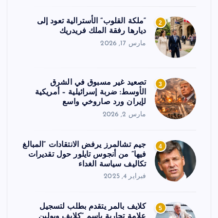
“ملكة القلوب” الأسترالية تعود إلى
2
ديارها رفقة الملك فريدريك
مارس 17, 2026
تصعيد غير مسبوق في الشرق
3
الأوسط: ضربة إسرائيلية – أمريكية
لإيران ورد صاروخي واسع
مارس 2, 2026
جيم تشالمرز يرفض الانتقادات “المبالغ
4
فيها” من أنجوس تايلور حول تقديرات
تكاليف سياسة الغداء
فبراير 4, 2025
كلايف بالمر يتقدم بطلب لتسجيل
5
علامة تجارية باسم “كلايف وبولين