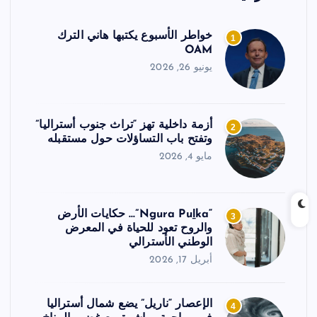
خواطر الأسبوع يكتبها هاني الترك
1
OAM
يونيو 26, 2026
أزمة داخلية تهز “تراث جنوب أستراليا”
2
وتفتح باب التساؤلات حول مستقبله
مايو 4, 2026
“Ngura Puḻka”… حكايات الأرض
3
والروح تعود للحياة في المعرض
الوطني الأسترالي
أبريل 17, 2026
الإعصار “ناريل” يضع شمال أستراليا
4