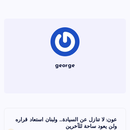
o
o
k
george
ت
عون: لا تنازل عن السيادة… ولبنان استعاد قراره
ص
ولن يعود ساحة للآخرين