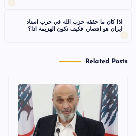
فّ
اذا كان ما حققه حزب الله في حرب اسناد
ح
ايران هو انتصار، فكيف تكون الهزيمة اذا؟
ا
ل
Related Posts
م
ق
ا
ل
ا