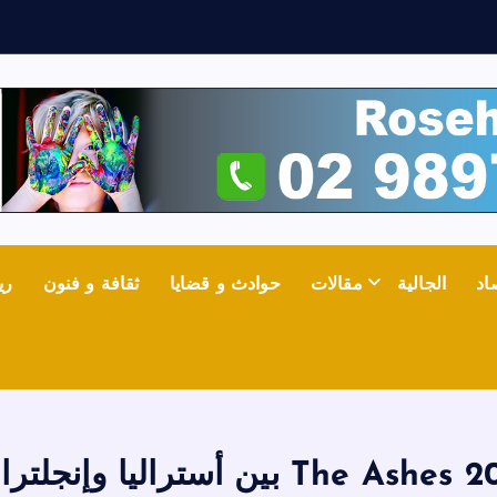
ش
ع
اد
الجالية
مقالات
حوادث و قضايا
ثقافة و فنون
ري