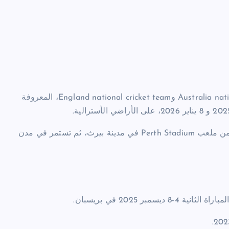
أعلن منظّمو سلسلة الاختبارات الكلاسيكية بين Australia national cricket team وEngland national cricket team، المعروفة
السلسلة ستكون من خمس مباريات اختبار (Test Matches)، بدءاً من ملعب Perth Stadium في مدينة بيرث، ثم تستمر في مدن