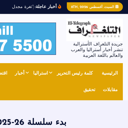
أخبار عاجلة:
“
ث
غ
ر
ة
م
ج
د
ل
ز
و
ن
”
ت
السبت. أغسطس 8TH, 2026
جريدة التلغراف الأسترالية
تنشر أخبار أستراليا والعرب
والعالم باللغة العربية
الرئيسية
كلمة رئيس التحرير
استراليا
أخبار
اقتص
مقابلات
تحقيق
بدء سلسلة The Ashes 2025‑26 بين أستراليا وإنجلترا فى نوفمبر المقبل