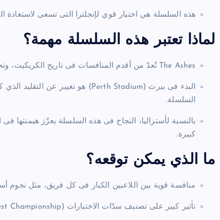
هذه السلسلة هي اختبار قوي لإنجلترا التى تسعى لاستعادة ال
لماذا تعتبر هذه السلسلة مهمة؟
The Ashes تُعدّ من أقدم المنافسات فى تاريخ الكريكيت، وتحظى بمتابعة جماهيرية عالية فى كل من البلدين.
البدء فى بيرث (Perth Stadium) هو تغيي
السلسلة.
بالنسبة لأستراليا، النجاح فى هذه السلسلة يعزّز هيمنتها فى 
كبيرة.
ما الذي يمكن توقعه؟
منافسة قوية بين اللاعبين الكبار فى كل فريق، مثل نجوم أسترا
تأثير كبير على تصنيف سدّات الاختبارات (Test Championship) على مستوى العالم.