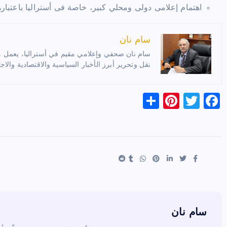
اهتمام إعلامى دولى ومحلي كبير، خاصة فى أستراليا باعتبار
سام نان
سام نان صحفي وإعلامي مقيم في أستراليا، يعمل مترج
نقل وتحرير أبرز الأخبار السياسية والاقتصادية والاجت
S
Pi
T
F
h
nt
wi
a
ar
er
tt
c
e
es
er
e
t
b
o
o
k
سام نان