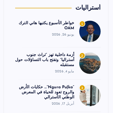
أستراليات
خواطر الأسبوع يكتبها هاني الترك
1
OAM
يونيو 26, 2026
أزمة داخلية تهز “تراث جنوب
2
أستراليا” وتفتح باب التساؤلات حول
مستقبله
مايو 4, 2026
“Ngura Puḻka”… حكايات الأرض
3
والروح تعود للحياة في المعرض
الوطني الأسترالي
أبريل 17, 2026