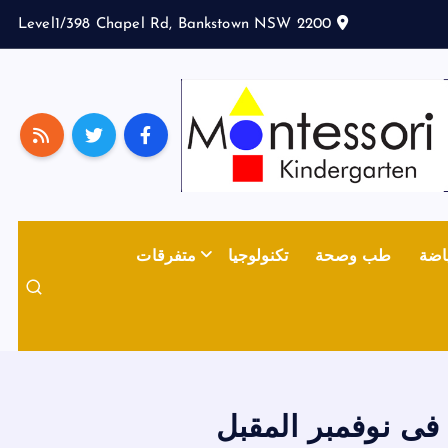
Level1/398 Chapel Rd, Bankstown NSW 2200
اضة
طب وصحة
تكنولوجيا
متفرقات