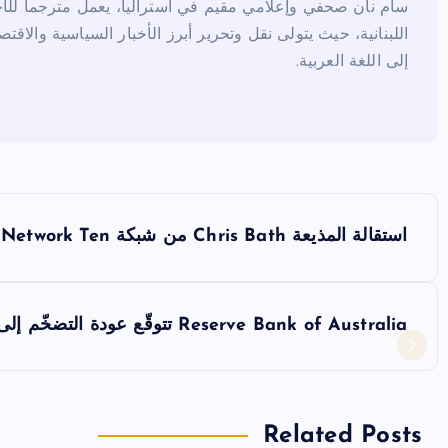
سام نان صحفي وإعلامي مقيم في أستراليا، يعمل مترجماً للأخب
اللبنانية، حيث يتولى نقل وتحرير أبرز الأخبار السياسية والاقتص
إلى اللغة العربية.
ت
استقالة المذيعة Chris Bath من شبكة Network Ten
ص
فّ
‎Reserve Bank of Australia تتوقّع عودة التضخّم إلى نطاق 2-3٪ بحلول عام 2027
ح
ا
Related Posts