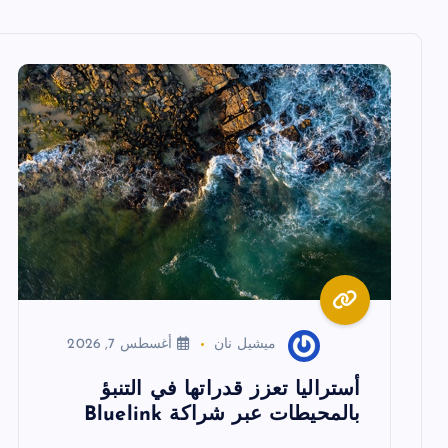
ل
م
ق
ا
ل
ا
ميشيل نان
أغسطس 7, 2026
ت
أستراليا تعزز قدراتها في التنبؤ
بالمحيطات عبر شراكة Bluelink