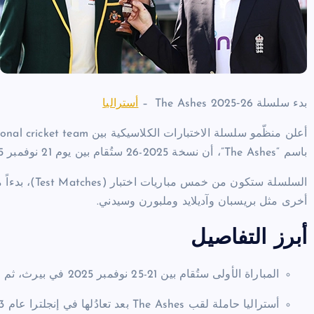
بدء سلسلة The Ashes 2025‑26 –
أستراليا
باسم “The Ashes”، أن نسخة 2025-26 ستُقام بين يوم 21 نوفمبر 2025 و 8 يناير 2026، على الأراضي الأسترالية.
أخرى مثل بريسبان وآديلايد وملبورن وسيدني.
أبرز التفاصيل
المباراة الأولى ستُقام بين 21-25 نوفمبر 2025 في بيرث، ثم المباراة الثانية 4-8 ديسمبر 2025 في بريسبان.
أستراليا حاملة لقب The Ashes بعد تعادُلها في إنجلترا عام 2023.