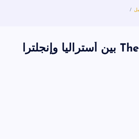
بدء سلسلة The Ashes 2025‑26 بين أستراليا وإنجلترا