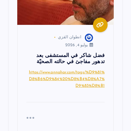
انطوان القزي
يوليو 4, 2026
فضل شاكر في المستشفى بعد
تدهور مفاجئ في حالته الصحيّة
https://www.annahar.com/tags/%D9%81%
D8%B6%D9%84%20%D8%B4%D8%A7%
D9%83%D8%B1