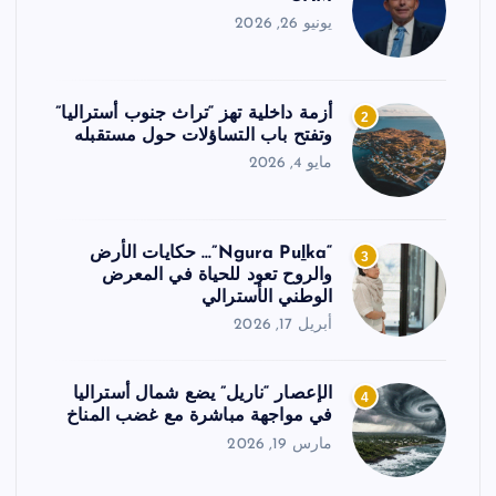
يونيو 26, 2026
أزمة داخلية تهز “تراث جنوب أستراليا”
2
وتفتح باب التساؤلات حول مستقبله
مايو 4, 2026
“Ngura Puḻka”… حكايات الأرض
3
والروح تعود للحياة في المعرض
الوطني الأسترالي
أبريل 17, 2026
الإعصار “ناريل” يضع شمال أستراليا
4
في مواجهة مباشرة مع غضب المناخ
مارس 19, 2026