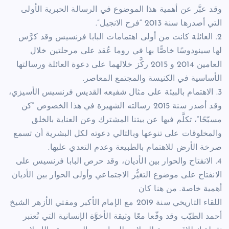
وقد عبَّر عن أهمية هذا الموضوع في الرسالة الحبرية الأولى
التي أصدرها سنة 2013 “فرح الانجيل”.
2. العائلة كانت من أولى اهتمامات البابا فرنسيس وقد كرَّس
لها سينودوسًا خاصًّا بها في روما عُقد على مرحلتين خلال
العامين 2014 و 2015 ركَّز خلالهما على دعوة العائلة ورسالتها
الأساسية في الكنيسة والمجتمع المعاصر.
3. الاهتمام بالبيئة على مثال شفيعه القديس فرنسيس الأسيزي،
وقد أصدر سنة 2015 رسالته الشهيرة في هذا الخصوص “كن
مسبّحًا”، تكلَّم فيها عن بيتنا المشترك وعن العناية بالخلق
والمخلوقات على تنوعها وبالتالي دعوته لكل البشرية أن تسمع
صرخة الأرض للاهتمام بالطبيعة وعدم التعدي عليها.
4. الانفتاح والحوار بين الأديان، وقد حرص البابا فرنسيس على
الانفتاح على موضوع التغيُّر الاجتماعي وأولى الحوار بين الأديان
أهمية خاصة. من هنا كان
اللقاء التاريخي سنة 2019 مع الإمام الأكبر ومفتي الأزهر الشيخ
أحمد الطيّب وقد وقّعا معًا وثيقة الأخوَّة الإنسانية التي تُعتبر