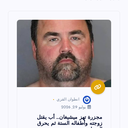
ل
م
ق
ا
ل
ا
ت
انطوان القزي
يوليو 29, 2026
مجزرة تهز ميشيغان… أب يقتل
زوجته وأطفاله الستة ثم يحرق