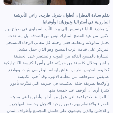
بقلم سيادة المطران أنطوان-شربل طربيه، راعي الأبرشية
المارونية في أستراليا ونيوزيلندا وأوقيانيا
أن يغادرنا البابا فرنسيس إلى بيت الآب السماوي في صباح نهار
الاثنين من عيد الفصح المبارك ليس من الصدفة، بل إنه حدث
يحمل مدلولاته ومعانيه. ففي رحيله كل معاني الرجاء المسيحي
المرتكز على قيامة الرب المسيح وهو الذي حمل مشعل
البشارة بالمسيح القائم من الموت والمنتصر على الخطيئة
والشر. وخلال 12 سنة من حبريَّته على رأس الكنيسة الكاثوليكية
كخليفة للقديس بطرس، عاش إيمانه البطرسي بثبات وتواضع
عميقيْن استوحاهما من معلّمه الالهي. وقد أحب الكنيسة
وأولادها بطريقة جليّة انعكست في حبريته التي تميَّزت بأمور
كثيرة أريد أن أتوقف عند خمسة منها:
1. العدالة الاجتماعية التي عمل من أجلها وأظهرها في محبته
للفقراء والاهتمام بهم ضمن روحية الانجيل وخاصة المهاجرين
واللاجئين والذين يعيشون على هامش المجتمع وأطراف المدن.