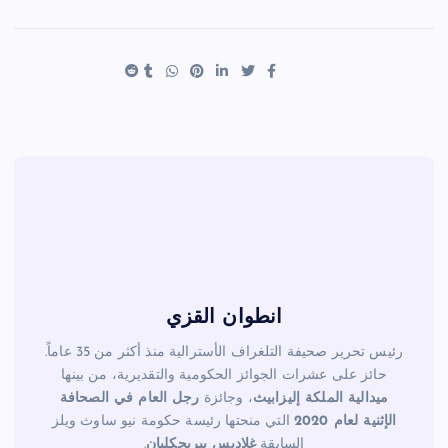
ar
er
tt
c
e
es
er
e
t
b
o
o
k
انطوان القزي
رئيس تحرير صحيفة التلغراف الأسترالية منذ أكثر من 35 عاماً.
حائز على عشرات الجوائز الحكومية والتقديرية، من بينها
ميدالية الملكة إليزابيث
، وجائزة
رجل العام في الصحافة
الإثنية لعام 2020
التي منحتها رئيسة حكومة نيو ساوث ويلز
السابقة
غلاديس بيريجكليان
.