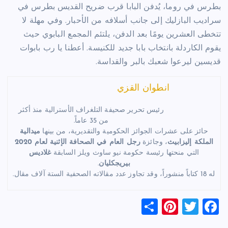
بطرس في روما، يُدفن البابا قرب ضريح القديس بطرس في
سراديب البازليك إلى جانب أسلافه من الأحبار. وفي مهلة لا
تتخطى العشرين يومًا بعد الدفن، يلتئم المجمع البابوي حيث
يقوم الكاردلة بانتخاب بابا جديد للكنيسة. أعطنا يا رب بابوات
قديسين ليرعوا شعبك بالبر والقداسة.
انطوان القزي
رئيس تحرير صحيفة التلغراف الأسترالية منذ أكثر
من 35 عاماً.
حائز على عشرات الجوائز الحكومية والتقديرية، من بينها
ميدالية
الملكة إليزابيث
، وجائزة
رجل العام في الصحافة الإثنية لعام 2020
التي منحتها رئيسة حكومة نيو ساوث ويلز السابقة
غلاديس
بيريجكليان
.
له 18 كتاباً منشوراً، وقد تجاوز عدد مقالاته الصحفية الستة آلاف مقال.
S
Pi
T
F
h
nt
wi
a