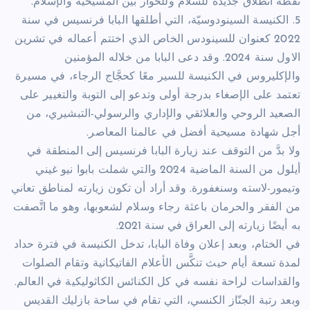
نقطة انطلاق جديدة للسلام وللحوار بين المسيحية والإسلام.
5. الكنيسة السينودوسيّة، التي أطلقها البابا فرنسيس في سنة
2022 كعنوان للسينودس الخاص الذي اختتم أعماله في تشرين
الاول سنة 2024. وقد دعى البابا من خلاله المؤمنين
والإكليروس في الكنيسة للسير معًا كحجَّاج الرجاء، في مسيرة
تعتمد على الإصغاء بدرجة أولى وتدعو إلى التوبة والتغيير على
الصعيد الروحي والعلائقي والإداري والرسولي-التبشيري، من
أجل شهادة مسيحية أفضل في عالمنا المعاصر.
ولا بدَّ من التوقف عند زيارة البابا فرنسيس إلى المنطقة في
أيلول من السنة الماضية 2024 والتي شملت بابوا نيو غيني
وتيمور-لاسته وسنغفورة. وقد أراد أن تكون زيارته لمناطق تعاني
من الفقر والحرمان باعثة رجاء وسلام لشعوبها، وهو ما اتَّصفت
به أيضًا زيارته إلى العراق في سنة 2021.
في الختام، وبعد إعلان وفاة البابا، تدخل الكنيسة في فترة حداد
لمدة تسعة أيام حيث تنكَّس الأعلام الفاتيكانية وتقام الصلوات
والقداسات لراحة نفسه في كل الكنائس الكاثوليكية في العالم.
وبعد رتبة الجنّاز الكنسي، التي تقام في ساحة بازليك القديس