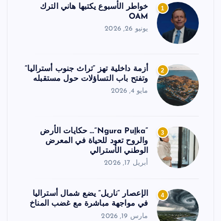
خواطر الأسبوع يكتبها هاني الترك
1
OAM
يونيو 26, 2026
أزمة داخلية تهز “تراث جنوب أستراليا”
2
وتفتح باب التساؤلات حول مستقبله
مايو 4, 2026
“Ngura Puḻka”… حكايات الأرض
3
والروح تعود للحياة في المعرض
الوطني الأسترالي
أبريل 17, 2026
الإعصار “ناريل” يضع شمال أستراليا
4
في مواجهة مباشرة مع غضب المناخ
مارس 19, 2026