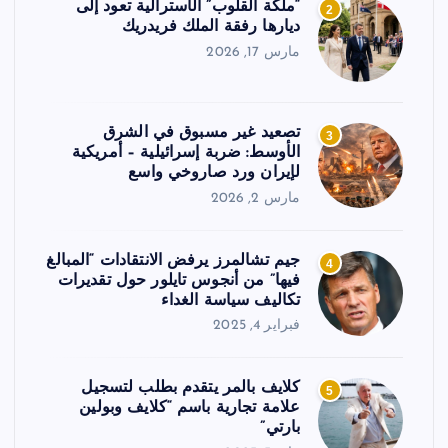
“ملكة القلوب” الأسترالية تعود إلى
2
ديارها رفقة الملك فريدريك
مارس 17, 2026
تصعيد غير مسبوق في الشرق
3
الأوسط: ضربة إسرائيلية – أمريكية
لإيران ورد صاروخي واسع
مارس 2, 2026
جيم تشالمرز يرفض الانتقادات “المبالغ
4
فيها” من أنجوس تايلور حول تقديرات
تكاليف سياسة الغداء
فبراير 4, 2025
كلايف بالمر يتقدم بطلب لتسجيل
5
علامة تجارية باسم “كلايف وبولين
بارتي”