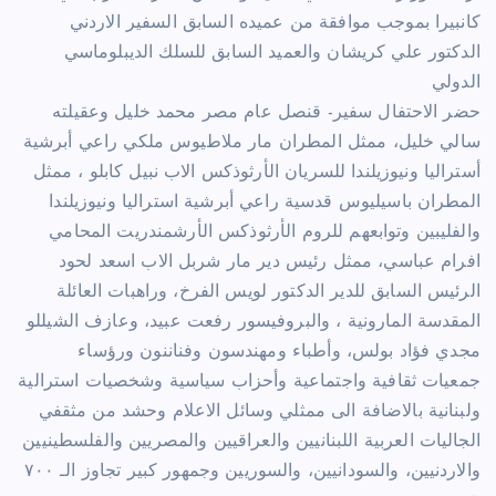
كانبيرا بموجب موافقة من عميده السابق السفير الاردني
الدكتور علي كريشان والعميد السابق للسلك الديبلوماسي
الدولي
حضر الاحتفال سفير- قنصل عام مصر محمد خليل وعقيلته
سالي خليل، ممثل المطران مار ملاطيوس ملكي راعي أبرشية
أستراليا ونيوزيلندا للسريان الأرثوذكس الاب نبيل كابلو ، ممثل
المطران باسيليوس قدسية راعي أبرشية استراليا ونيوزيلندا
والفليبين وتوابعهم للروم الأرثوذكس الأرشمندريت المحامي
افرام عباسي، ممثل رئيس دير مار شربل الاب اسعد لحود
الرئيس السابق للدير الدكتور لويس الفرخ، وراهبات العائلة
المقدسة المارونية ، والبروفيسور رفعت عبيد، وعازف الشيللو
مجدي فؤاد بولس، وأطباء ومهندسون وفناننون ورؤساء
جمعيات ثقافية واجتماعية وأحزاب سياسية وشخصيات استرالية
ولبنانية بالاضافة الى ممثلي وسائل الاعلام وحشد من مثقفي
الجاليات العربية اللبنانيين والعراقيين والمصريين والفلسطينيين
والاردنيين، والسودانيين، والسوريين وجمهور كبير تجاوز الـ ٧٠٠