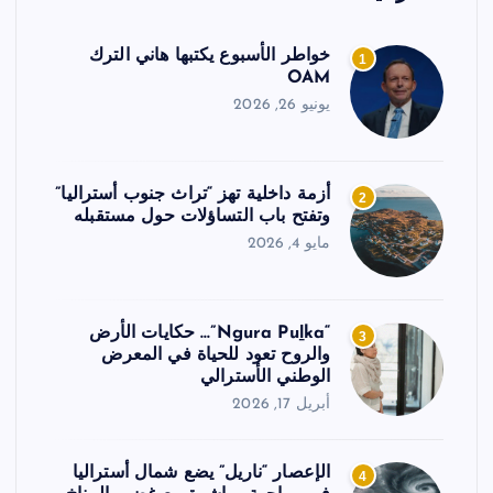
خواطر الأسبوع يكتبها هاني الترك
1
OAM
يونيو 26, 2026
أزمة داخلية تهز “تراث جنوب أستراليا”
2
وتفتح باب التساؤلات حول مستقبله
مايو 4, 2026
“Ngura Puḻka”… حكايات الأرض
3
والروح تعود للحياة في المعرض
الوطني الأسترالي
أبريل 17, 2026
الإعصار “ناريل” يضع شمال أستراليا
4