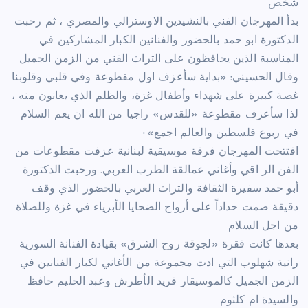
شخص
بدأ المهرجان الفني بالنشيدين الاوسترالي والمصري ، ثم رحبت
الدكتورة ابو حمد بالحضور والفنانين الكبار المشاركين في
المناسبة الذين يحافظون على التراث الفني من الزمن الجميل
‏‎وقال الحسيني: «بداية سأعزف اول مقطوعة وفي قلبي وقلوبنا
غصة كبيرة على شهداء وأطفال غزة، والظلم الذي يعانون منه ،
لذا سأعزف مقطوعة «للقدس» راجيا من الله ان يعم السلام
في ربوع فلسطين والعالم اجمع»٠
‏‎افتتحت المهرجان فرقة موسيقية لبنانية عزفت مقطوعات من
الفن الر اقي وأغاني عمالقة الطرب العربي. ورحبت الدكتورة
أبو حمد سفيرة الثقافة والتراث العربي بالحضور الذي وقف
دقيقة صمت حداداً على أرواح الضحايا الأبرياء في غزة وللصلاة
من اجل السلام
‏‎بعدها كانت فقرة «لجوقة روح الشرق» بقيادة الفنانة السورية
رانية شهلوب التي ادت مجموعة من الأغاني لكبار الفنانين في
الزمن الجميل كالموسيقار فريد الأطرش وعبد الحليم حافظ
والسيدة ام كلثوم