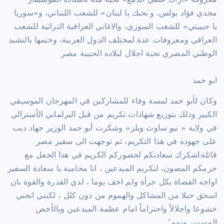
مجدي فؤاد بولس، و’بحبك يا لبنان» للشعب اللبناني، و»سوريا
يا حبيبتي» للشعب السوري، والاغاني العراقية التراثية للشعب
العراقي ومعزوفات عدة لمختلف الدول العربية، وختمها بالنشيد
الوطني المصري تحية اجلال لبلاده الحبيبة مصر
ابو حمد
وكان لأبو حمد لمسة وفاء للمشاركين في المهرجان الموسيقي
الكبير وذلك بتوزيع شهادات تكريم من قبل البرلماني الأسترالي
في ولاية « نيو ساوث ويلز» وشكرت أبو حمد الوزير جهاد ديب
على جهوده في هذا التكريم، ثم توجهت الى سفير مصر
قائلة:اشكرك سعادتكم لحضوركم الكريم في هذا الحفل مع
حرمكم المصون، لتكريم المبدعين ، انا محامية يا سعادة السفير
اواجه القضاة بكل جرأة ولم اخف يوما ، لدي القدرة والقوة بان
اسحق حبلا من المشاكل والهموم من دون كلل ، لكنني انحني
خشوعا واجلالاً واحتراماً امام عظمة المبدعين وبالأخص
المسنين منهم”