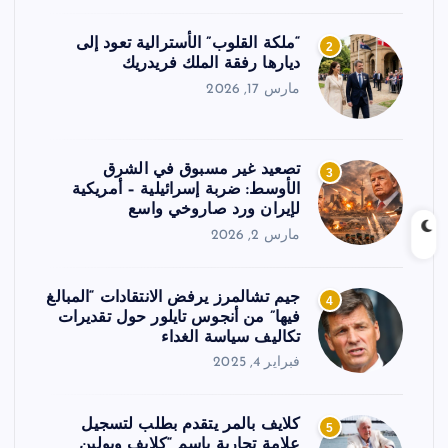
“ملكة القلوب” الأسترالية تعود إلى
2
ديارها رفقة الملك فريدريك
مارس 17, 2026
تصعيد غير مسبوق في الشرق
3
الأوسط: ضربة إسرائيلية – أمريكية
لإيران ورد صاروخي واسع
مارس 2, 2026
جيم تشالمرز يرفض الانتقادات “المبالغ
4
فيها” من أنجوس تايلور حول تقديرات
تكاليف سياسة الغداء
فبراير 4, 2025
كلايف بالمر يتقدم بطلب لتسجيل
5
علامة تجارية باسم “كلايف وبولين