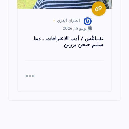
انطوان القزي
يونيو 15, 2026
تَقــاعُس / أدب الاعترافات .. دينا
سليم حنحن-برزبن