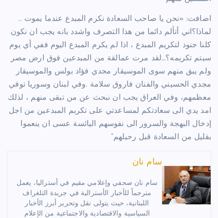
اضافت: «نحن يا صاحب السعادة نكرم المبدع عندما يموت ..
لماذا؟اني أتألم دائما من هذا التصرف واشدد بانه يجب ان نكون
كلنا جنود لتكريم المبدع ، اذا لم يكرم المبدع اليوم ففي أي يوم
سيتم تكريمه؟…لقد مرت عمالقة من المبدعين فوق ارض مصر
ولم يبق منهم سوى الموسيقار مجدي فؤاد بولس والموسيقار
مجدي الحسيني والفنان فاروق سلامة .وفي لبنان وسوريا توفي
معظمهم، وفي العراق يجب ان نبحث عن من تبقى منهم ، لذلك
امد يدي الى سعادتكم لمساعدتي على تكربم المبدعين من اجل
إدخال البهجة والسرور الى نفوسهم اليائسة عسى ان ينعموا
بقليل من السعادة قبل رحيلهم”
سام نان
سام نان صحفي وإعلامي مقيم في أستراليا، يعمل
مترجماً للأخبار الأسترالية في جريدة التلغراف
اللبنانية، حيث يتولى نقل وتحرير أبرز الأخبار
السياسية والاقتصادية والاجتماعية من الإعلام