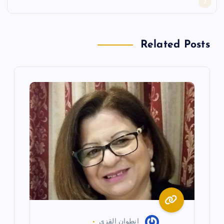
ا
ل
Related Posts
م
ق
ا
ل
ا
ت
انطوان القزي