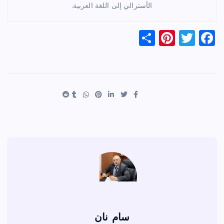
الأسترالي إلى اللغة العربية.
S
Pi
T
F
h
nt
wi
a
ar
er
tt
c
e
es
er
e
t
b
o
o
k
سام نان