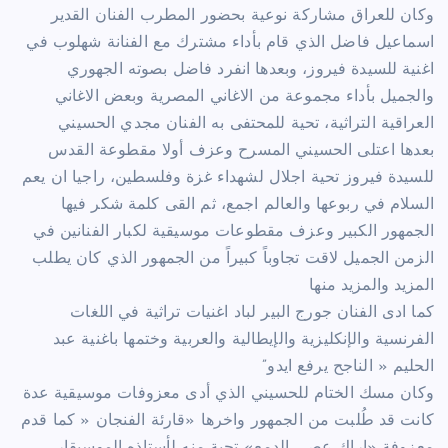
‏‎وكان للعراق مشاركة نوعية بحضور المطرب الفنان القدير
اسماعيل فاضل الذي قام بأداء مشترك مع الفنانة شهلوب في
اغنية للسيدة فيروز، وبعدها انفرد فاضل بصوته الجهوري
والجميل بأداء مجموعة من الاغاني المصرية وبعض الاغاني
العراقية التراثية، تحية للمحتفى به الفنان مجدي الحسيني
بعدها اعتلى الحسيني المسرح وعزف أولا مقطوعة القدس
للسيدة فيروز تحية اجلال لشهداء غزة وفلسطين، راجيا ان يعم
السلام في ربوعها والعالم اجمع، ثم القى كلمة شكر فيها
الجمهور الكبير وعزف مقطوعات موسيقية لكبار الفنانين في
الزمن الجميل لاقت تجاوباً كبيراً من الجمهور الذي كان يطلب
المزيد والمزيد منها
كما ادى الفنان جورج البير لباد اغنيات تراثية في اللغات
الفرنسية والإنكليزية والإيطالية والعربية وختمها باغنية عبد
الحليم « الناجح يرفع ايدو”
وكان مسك الختام للحسيني الذي أدى معزوفات موسيقية عدة
كانت قد طُلبت من الجمهور واخرها «قارئة الفنجان « كما قدم
معزوفة «اراك عصي الدمع» تحية منه لأستاذه الموسيقار