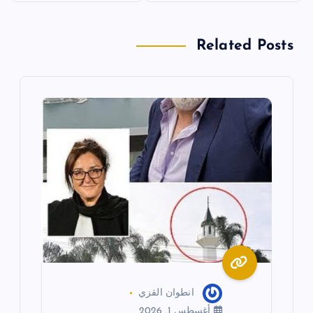
فّ
Related Posts
ح
ا
ل
م
ق
ا
ل
ا
انطوان القزي
أغسطس 1, 2026