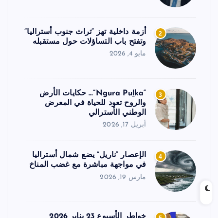
أزمة داخلية تهز “تراث جنوب أستراليا”
2
وتفتح باب التساؤلات حول مستقبله
مايو 4, 2026
“Ngura Puḻka”… حكايات الأرض
3
والروح تعود للحياة في المعرض
الوطني الأسترالي
أبريل 17, 2026
الإعصار “ناريل” يضع شمال أستراليا
4
في مواجهة مباشرة مع غضب المناخ
مارس 19, 2026
خواطر الأسبوع 23 يناير 2026