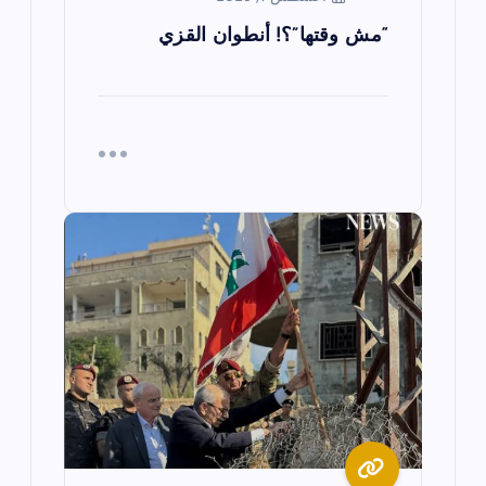
ت
“مش وقتها”؟! أنطوان القزي