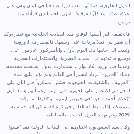
الدول الخليجية، كما أنّها تلعب دوراً إصلاحياً في لبنان وهي على
علاقة طيّبة مع كلّ الفرقاء”… انتهى الخبر الذي قرأناه منذ
يومين.
فالحقيقة التي أثبتتها الوقائع منذ القطيعة الخليجية مع قطر تؤكد
أن قطر هي فعلاً مرتاحة على وضعها.. فالمصارف الأوروبية
وقفت الى جانبها منذ اليوم الأول، والأميركيون عازمون على
توسيع قاعدتهم في العيديد القطرية، والاستثمارات القطرية
وحدها في أوروبا تكاد توازي استثمارت الدول الخليجية مجتمعة،
وقناة “الجزيرة” تزداد انتشاراً في العالم ولم تؤثر عليها قناة
“العربية”.. والشقيقات الخليجيات فشلن عسكرياً حتى الآن على
الأقل في الانتصار على الحوثيين في اليمن رغم أنهم يستعملون
“إعلام
أحمد سعيد “في حربهم اليمنية.. و”الفيفا” ما زالت
متمسكة بإقامة بطولة العالم في كرة القدم في الدوحة سنة
2022 رغم تهديد الدول الخليجية بالمقاطعة.
وكي يعيد السعوديون اعتبارهم الى الساحة الدولية فقد “فشوا