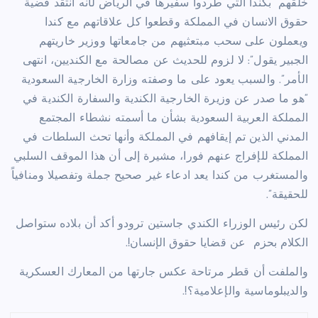
خلقهم” بكندا التي طردوا سفيرها في الرياض لأنه انتقد قضية
حقوق الانسان في المملكة وقطعوا كل علاقاتهم مع كندا
ويعملون على سحب مبتعثيهم من جامعاتها ووزير خاريتهم
الجبير يقول”: لا لزوم للحديث عن مصالحة مع الكنديين، انتهى
الأمر”. والسبب يعود على ما وصفته وزارة الخارجية السعودية
“هو ما صدر عن وزيرة الخارجية الكندية والسفارة الكندية في
المملكة العربية السعودية بشأن ما أسمته نشطاء المجتمع
المدني الذين تم إيقافهم في المملكة وأنها تحث السلطات في
المملكة للإفراج عنهم فورا، مشيرة إلى أن هذا الموقف السلبي
والمستغرب من كندا يعد ادعاء غير صحيح جملة وتفصيلا ومنافياً
للحقيقة”.
لكن رئيس الوزراء الكندي جاستين ترودو أكد أن بلاده ستواصل
الكلام بحزم
عن قضايا حقوق الإنسان!.
والملفت أن قطر مرتاحة عكس جارتها من المعارك العسكرية
والديبلوماسية والإعلامية؟!.