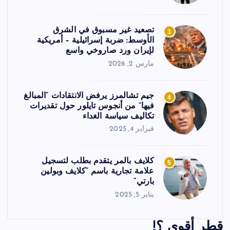
تصعيد غير مسبوق في الشرق
3
الأوسط: ضربة إسرائيلية – أمريكية
لإيران ورد صاروخي واسع
مارس 2, 2026
جيم تشالمرز يرفض الانتقادات “المبالغ
4
فيها” من أنجوس تايلور حول تقديرات
تكاليف سياسة الغداء
فبراير 4, 2025
كلايف بالمر يتقدم بطلب لتسجيل
5
علامة تجارية باسم “كلايف وبولين
بارتي”
يناير 5, 2025
قطر أقوى ؟!