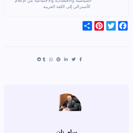
السياسية والاقتصادية والاجتماعية من الإعلام
الأسترالي إلى اللغة العربية.
S
Pi
T
F
h
nt
wi
a
ar
er
tt
c
e
es
er
e
t
b
o
o
k
سام نان