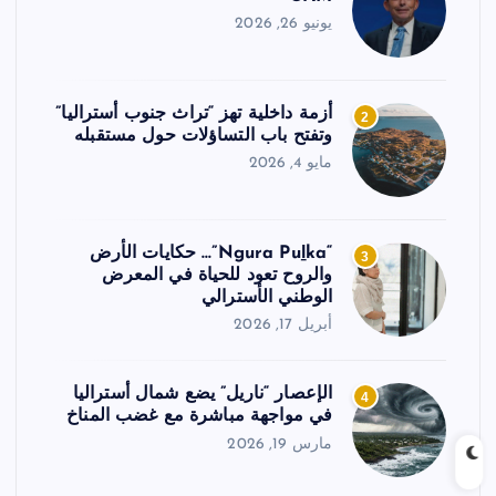
يونيو 26, 2026
أزمة داخلية تهز “تراث جنوب أستراليا”
2
وتفتح باب التساؤلات حول مستقبله
مايو 4, 2026
“Ngura Puḻka”… حكايات الأرض
3
والروح تعود للحياة في المعرض
الوطني الأسترالي
أبريل 17, 2026
الإعصار “ناريل” يضع شمال أستراليا
4
في مواجهة مباشرة مع غضب المناخ
مارس 19, 2026