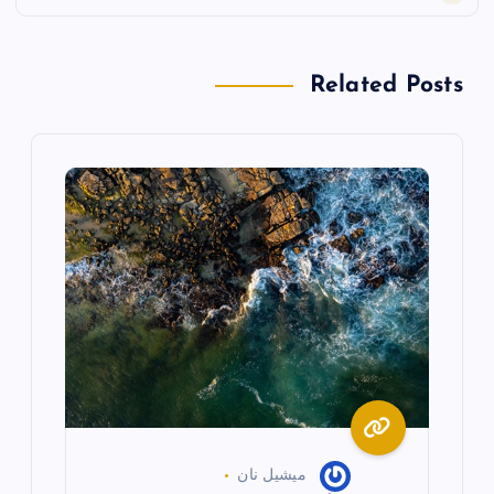
ا
ل
Related Posts
م
ق
ا
ل
ا
ت
ميشيل نان