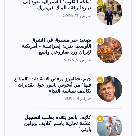
“ملكة القلوب” الأسترالية تعود إلى
2
ديارها رفقة الملك فريدريك
مارس 17, 2026
تصعيد غير مسبوق في الشرق
3
الأوسط: ضربة إسرائيلية – أمريكية
لإيران ورد صاروخي واسع
مارس 2, 2026
جيم تشالمرز يرفض الانتقادات “المبالغ
4
فيها” من أنجوس تايلور حول تقديرات
تكاليف سياسة الغداء
فبراير 4, 2025
كلايف بالمر يتقدم بطلب لتسجيل
5
علامة تجارية باسم “كلايف وبولين
بارتي”