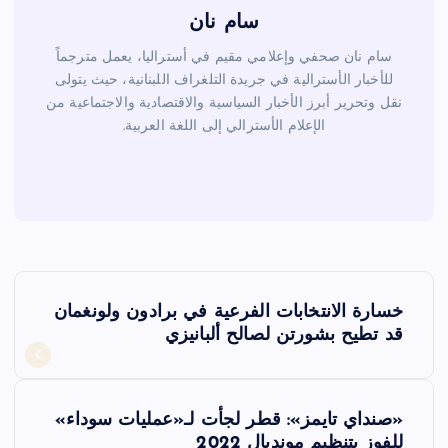
سام نان
سام نان صحفي وإعلامي مقيم في أستراليا، يعمل مترجماً
للأخبار الأسترالية في جريدة التلغراف اللبنانية، حيث يتولى
نقل وتحرير أبرز الأخبار السياسية والاقتصادية والاجتماعية من
الإعلام الأسترالي إلى اللغة العربية.
ت
خسارة الانتخابات الفرعية في برادون ولونغمان
ص
قد تطيح بشورتن لصالح ألبانيزي
فّ
«صنداي تايمز»: قطر لجأت لـ«عمليات سوداء»
ح
للفوز بتنظيم مونديال 2022