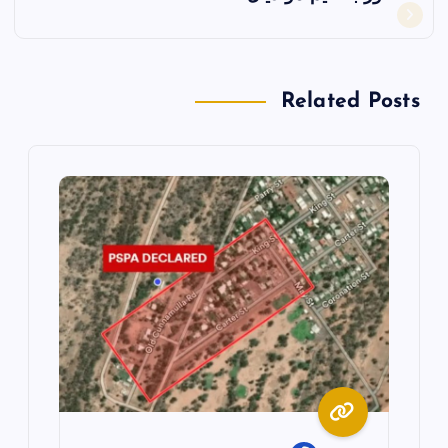
ا
ل
Related Posts
م
ق
ا
ل
ا
ت