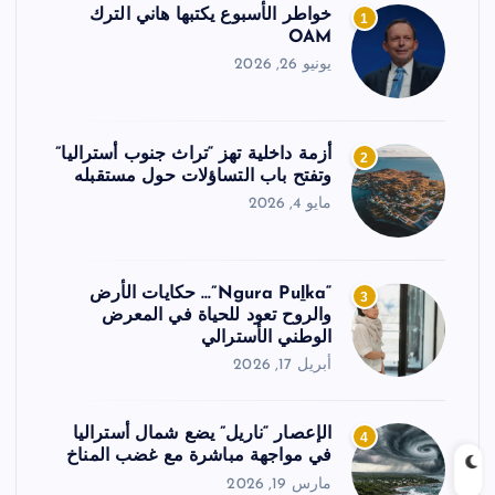
خواطر الأسبوع يكتبها هاني الترك
1
OAM
يونيو 26, 2026
أزمة داخلية تهز “تراث جنوب أستراليا”
2
وتفتح باب التساؤلات حول مستقبله
مايو 4, 2026
“Ngura Puḻka”… حكايات الأرض
3
والروح تعود للحياة في المعرض
الوطني الأسترالي
أبريل 17, 2026
الإعصار “ناريل” يضع شمال أستراليا
4
في مواجهة مباشرة مع غضب المناخ
مارس 19, 2026