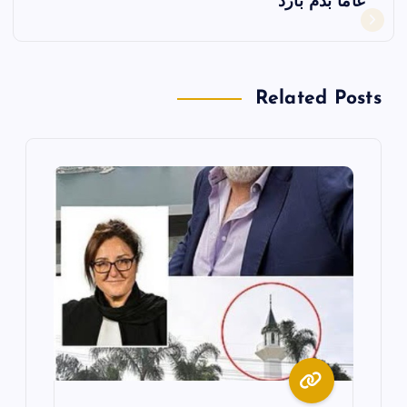
عاماً بدم بارد
ا
ل
Related Posts
م
ق
ا
ل
ا
ت