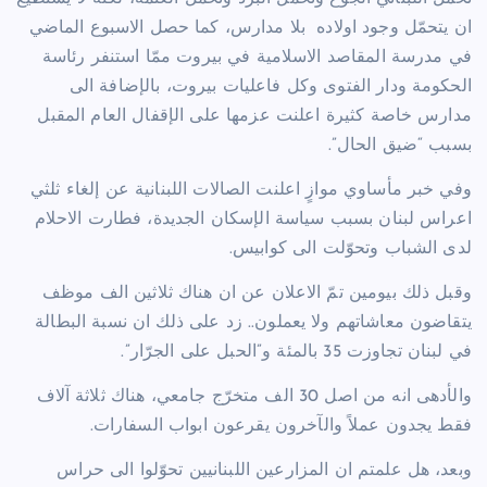
ان يتحمّل وجود اولاده
بلا مدارس، كما حصل الاسبوع الماضي
في مدرسة المقاصد الاسلامية في بيروت ممّا استنفر رئاسة
الحكومة ودار الفتوى وكل فاعليات بيروت، بالإضافة الى
مدارس خاصة كثيرة اعلنت عزمها على الإقفال العام المقبل
بسبب “ضيق الحال”.
وفي خبر مأساوي موازٍ اعلنت الصالات اللبنانية عن إلغاء ثلثي
اعراس لبنان بسبب سياسة الإسكان الجديدة، فطارت الاحلام
لدى الشباب وتحوّلت الى كوابيس.
وقبل ذلك بيومين تمّ الاعلان عن ان هناك ثلاثين الف موظف
يتقاضون معاشاتهم ولا يعملون.. زد على ذلك ان نسبة البطالة
في لبنان تجاوزت 35 بالمئة و”الحبل على الجرّار”.
والأدهى انه من اصل 30 الف متخرّج جامعي، هناك ثلاثة آلاف
فقط يجدون عملاً والآخرون يقرعون ابواب السفارات.
وبعد، هل علمتم ان المزارعين اللبنانيين تحوّلوا الى حراس