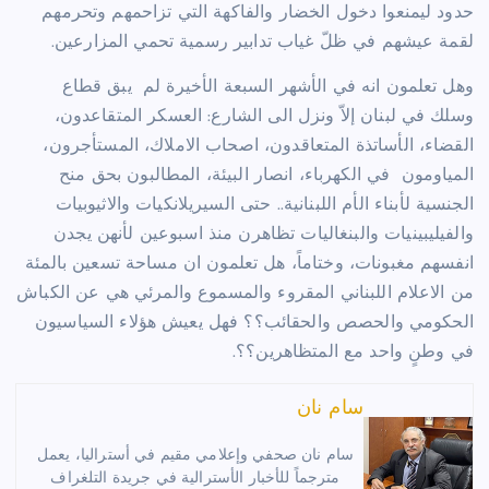
حدود ليمنعوا دخول الخضار والفاكهة التي تزاحمهم وتحرمهم
لقمة عيشهم في ظلّ غياب تدابير رسمية تحمي المزارعين.
وهل تعلمون انه في الأشهر السبعة الأخيرة لم
يبق قطاع
وسلك في لبنان إلاّ ونزل الى الشارع: العسكر المتقاعدون،
القضاء، الأساتذة المتعاقدون، اصحاب الاملاك، المستأجرون،
المياومون
في الكهرباء، انصار البيئة، المطالبون بحق منح
الجنسية لأبناء الأم اللبنانية.. حتى السيريلانكيات والاثيوبيات
والفيليبينيات والبنغاليات تظاهرن منذ اسبوعين لأنهن يجدن
انفسهم مغبونات، وختاماً، هل تعلمون ان مساحة تسعين بالمئة
من الاعلام اللبناني المقروء والمسموع والمرئي هي عن الكباش
الحكومي والحصص والحقائب؟؟ فهل يعيش هؤلاء السياسيون
في وطنٍ واحد مع المتظاهرين؟؟.
سام نان
سام نان صحفي وإعلامي مقيم في أستراليا، يعمل
مترجماً للأخبار الأسترالية في جريدة التلغراف