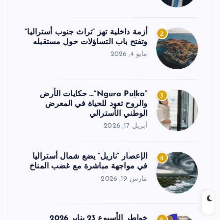
أزمة داخلية تهز “تراث جنوب أستراليا”
2
وتفتح باب التساؤلات حول مستقبله
مايو 4, 2026
“Ngura Puḻka”… حكايات الأرض
3
والروح تعود للحياة في المعرض
الوطني الأسترالي
أبريل 17, 2026
الإعصار “ناريل” يضع شمال أستراليا
4
في مواجهة مباشرة مع غضب المناخ
مارس 19, 2026
خواطر الأسبوع 23 يناير 2026