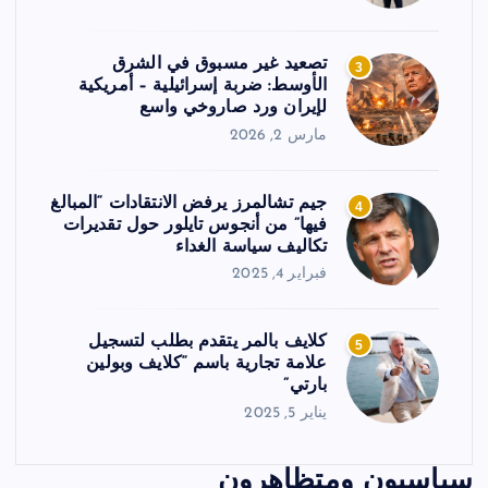
تصعيد غير مسبوق في الشرق
3
الأوسط: ضربة إسرائيلية – أمريكية
لإيران ورد صاروخي واسع
مارس 2, 2026
جيم تشالمرز يرفض الانتقادات “المبالغ
4
فيها” من أنجوس تايلور حول تقديرات
تكاليف سياسة الغداء
فبراير 4, 2025
كلايف بالمر يتقدم بطلب لتسجيل
5
علامة تجارية باسم “كلايف وبولين
بارتي”
يناير 5, 2025
سياسيون ومتظاهرون