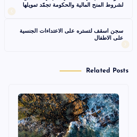
ص
لشروط المنح المالية والحكومة تجمّد تمويلها
فّ
ح
سجن اسقف لتستره على الاعتداءات الجنسية
على الاطفال
ا
ل
Related Posts
م
ق
ا
ل
ا