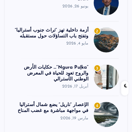
يونيو 26, 2026
أزمة داخلية تهز “تراث جنوب أستراليا”
2
وتفتح باب التساؤلات حول مستقبله
مايو 4, 2026
“Ngura Puḻka”… حكايات الأرض
3
والروح تعود للحياة في المعرض
الوطني الأسترالي
أبريل 17, 2026
الإعصار “ناريل” يضع شمال أستراليا
4
في مواجهة مباشرة مع غضب المناخ
مارس 19, 2026