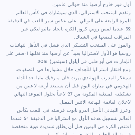
أول فوز خارج أرضها منذ حوالي عامين.
وتقدم المنتخب الاسترالي، الذي سيشارك في كأس العالم
للمرة الرابعة على التوالي، على عكس سير اللعب في الدقيقة
32 عندما لمس روبي كروز الكرة باتجاه ماثيو ليكي غير
المراقب ليضعها في الشباك.
والفوز على المنتخب التشيكي الذي فشل في التأهل لنهائيات
روسيا هو الأول لاستراليا بعيداً عن أرضها منذ تغلبها 1-صفر على
الإمارات في أبو ظبي في أيلول (سبتمبر) 2016.
ومع افتقار استراليا للأهداف خلال مشوارها في التصفيات،
سيفكر المدرب الهولندي بيرت فان مارفيك مليا بعد الأداء
الهجومي في مباراة اليوم قبل أن يستبعد أربعة لاعبين من
تشكيلته المبدئية المكونة من 27 لاعباً بحلول الموعد النهائي
لاعلان القائمة النهائية الاثنين المقبل.
وعزز اللبناني الأصل اندرو نابوت فرصته في اللعب بكأس
العالم بتسجيل هدفه الأول مع استراليا في الدقيقة 54 عندما
اقتنص الكرة في اليمين قبل أن يطلق تسديدة قوية منخفضة