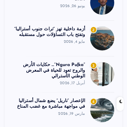
يونيو 26, 2026
أزمة داخلية تهز “تراث جنوب أستراليا”
2
وتفتح باب التساؤلات حول مستقبله
مايو 4, 2026
“Ngura Puḻka”… حكايات الأرض
3
والروح تعود للحياة في المعرض
الوطني الأسترالي
أبريل 17, 2026
الإعصار “ناريل” يضع شمال أستراليا
4
في مواجهة مباشرة مع غضب المناخ
مارس 19, 2026