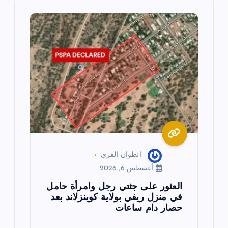
م
ق
ا
ل
ا
ت
انطوان القزي
أغسطس 6, 2026
العثور على جثتي رجل وامرأة حامل
في منزل ريفي بولاية كوينزلاند بعد
حصار دام ساعات