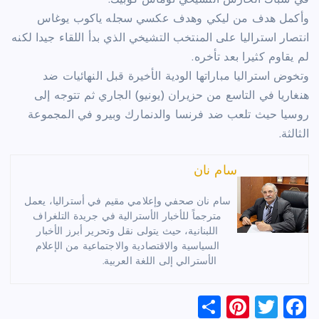
في شباك الحارس التشيخي توماش كوبيك.
وأكمل هدف من ليكي وهدف عكسي سجله ياكوب يوغاس
انتصار استراليا على المنتخب التشيخي الذي بدأ اللقاء جيدا لكنه
لم يقاوم كثيرا بعد تأخره.
وتخوض استراليا مباراتها الودية الأخيرة قبل النهائيات ضد
هنغاريا في التاسع من حزيران (يونيو) الجاري ثم تتوجه إلى
روسيا حيث تلعب ضد فرنسا والدنمارك وبيرو في المجموعة
الثالثة.
سام نان
سام نان صحفي وإعلامي مقيم في أستراليا، يعمل
مترجماً للأخبار الأسترالية في جريدة التلغراف
اللبنانية، حيث يتولى نقل وتحرير أبرز الأخبار
السياسية والاقتصادية والاجتماعية من الإعلام
الأسترالي إلى اللغة العربية.
S
Pi
T
F