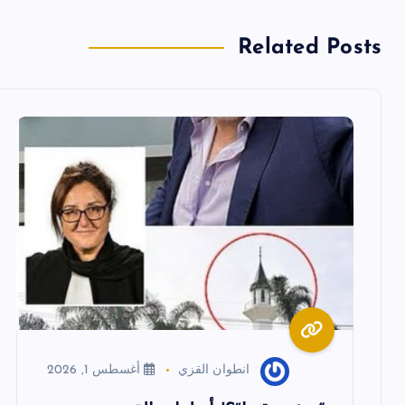
فّ
Related Posts
ح
ا
ل
م
ق
ا
انطوان القزي
أغسطس 1, 2026
ل