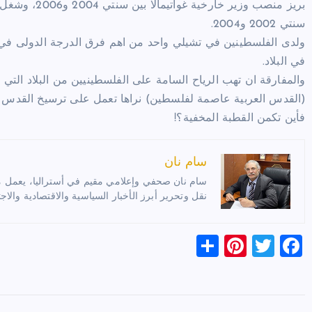
بريز منصب وزي
سنتي 2002 و2004.
ولدى الفلسطينين في تشيلي واحد من اهم فرق الدرجة الدولى في 
في البلاد.
والمفارقة ان تهب الرياح السامة على الفلسطينيين من البلاد التي
(القدس العربية عاصمة لفلسطين) نراها تعمل على ترسيخ القدس ع
فأين تكمن القطبة المخفية؟!
سام نان
سام نان صحفي وإعلامي مقيم في أستراليا، يعمل مترج
نقل وتحرير أبرز الأخبار السياسية والاقتصادية والاجت
S
Pi
T
F
h
nt
wi
a
ar
er
tt
c