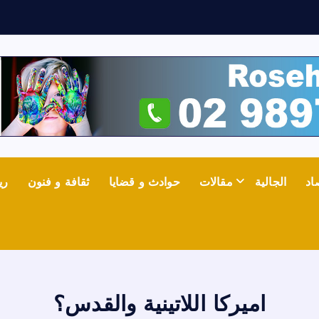
ش
ع
اد
الجالية
مقالات
حوادث و قضايا
ثقافة و فنون
ري
اميركا اللاتينية والقدس؟