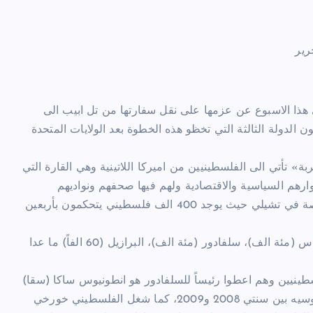
رير
 هذا الاسبوع عن عزمها على نقل سفارتها من تل ابيب الى
 الدولة الثالثة التي تخظو هذه الخطوة بعد الولايات المتحدة
ة» تأتي الى الفلسطينيين من اميركا اللاتينية وهي القارة التي
دوارهم السياسية والاقتصادية ولهم فيها صحفهم ونواديهم
ومؤسساتهم خاصة في تشيلي حيث يوجد 400 الف فلسطيني يتحكمون بأربعين
الفلسطينيون منتشرون في دول اخرى في اميركا الجنوبية : هندوراس (مئة الف)، سلفادور (مئة الف)، البرازيل (60 الفاً) ما عدا
طينيين وهم اعطوا رئيساً للسلفادور هو انطونيوس ساكا (سقا)
بين سنتي 1997 و2003 ، واعطوا رئيس وزراء البيرو هو ميغيل فاكوسيه بين سنتي 2008 و2009، كما شغل الفلسطيني خورخي