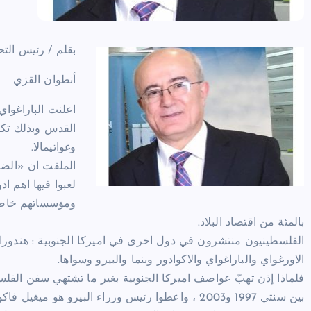
بقلم / رئيس التح
أنطوان القزي
اعلنت الباراغواي
القدس وبذلك تكون
وغواتيمالا.
الملفت ان «الضرب
لعبوا فيها اهم ا
بالمئة من اقتصاد البلاد.
الاورغواي والباراغواي والاكوادور وبنما والبيرو وسواها.
فلماذا إذن تهبّ عواصف اميركا الجنوبية بغير ما تشتهي سفن الفلس