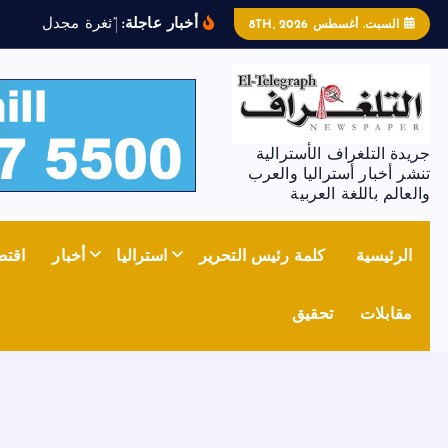
أخبار عاجلة:
“
ث
غ
ر
ة
م
ج
د
ل
ز
و
ن
”
ت
السبت. أغسطس 8TH, 2026
جريدة التلغراف الأسترالية
تنشر أخبار أستراليا والعرب
والعالم باللغة العربية
الرئيسية
كلمة رئيس التحرير
استراليا
أخبار
اقتص
مقابلات
تحقيق