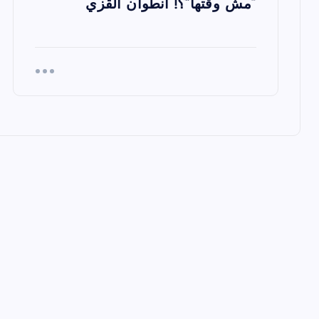
“مش وقتها”؟! أنطوان القزي
ا
ت