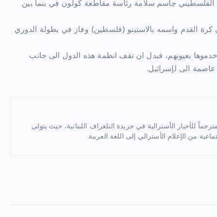
ر خارخية غواتيمالا بين سنتي 2004 و2006، وشغل الفلسطيني جاسم سلامة رئاسة مقاطعة كولون في بنما بين
كرة القدم واسمه بالاستينو (فلسطين) وفاز في بطولة الدوري
 خدموها بعيونهم، فبدل ان تقف انظمة هذه الدول الى جانب
اصمة الى لإسرائيل.
ماً للأخبار الأسترالية في جريدة التلغراف اللبنانية، حيث يتولى
ماعية من الإعلام الأسترالي إلى اللغة العربية.