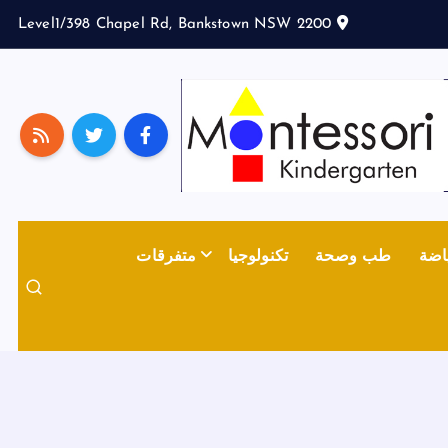
Level1/398 Chapel Rd, Bankstown NSW 2200
اضة
طب وصحة
تكنولوجيا
متفرقات