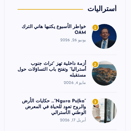
أستراليات
خواطر الأسبوع يكتبها هاني الترك
1
OAM
يونيو 26, 2026
أزمة داخلية تهز “تراث جنوب
2
أستراليا” وتفتح باب التساؤلات حول
مستقبله
مايو 4, 2026
“Ngura Puḻka”… حكايات الأرض
3
والروح تعود للحياة في المعرض
الوطني الأسترالي
أبريل 17, 2026