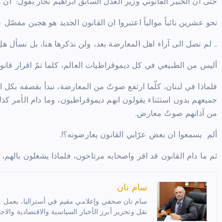
حتى ان الخبير القانوني وزير العدل السابق ابراهيم نجار يقول: “ان 
نحو عشرين نائباً موالياً اعتبروا ان القانون الجديد هو هجين مف
.. لم نصل الى آراء اهل المعارضة بعد، ولن نذكرها هنا، بل نسأل 
أليس من الطبيعي في كل ديموقراطيات العالم، كلما تمّ اقرار قانو
فلماذا في لبنان، كلّما ارتفع صوتٌ من المعارضة، نبدأ بقصفه بكل 
جميعهم بدون استثناء يقولون انهم ديموقراطيون، وما دام الأمر كذ
من آذانهم صوتٌ معارض.
ألم
يسمعوا ان بعض عرّابي القانون يعارضونه؟!.
ثم ما دام القانون قد اقر واصحابه مرتاحون، فلماذا يشغلون بالهم، با
سام نان
سام نان صحفي وإعلامي مقيم في أستراليا، يعمل مترج
نقل وتحرير أبرز الأخبار السياسية والاقتصادية والاجت