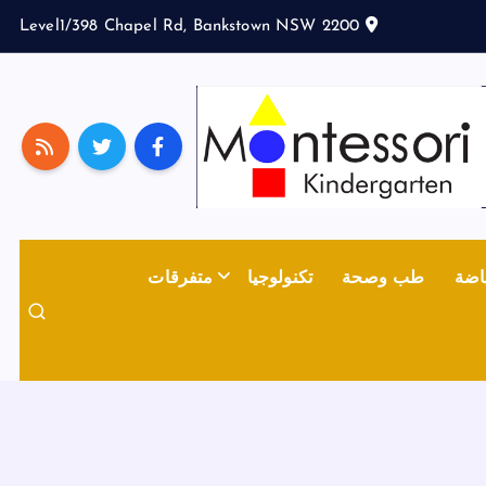
Level1/398 Chapel Rd, Bankstown NSW 2200
اضة
طب وصحة
تكنولوجيا
متفرقات