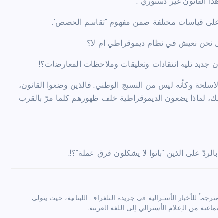
هذا القانون غير دستوري”.
صّل على قياسات مختلفة ضمن مفهوم “تقاسم الحصص”.
هل نحن نعيش في نظام ديموقراطي ام لا؟
ن جديد تليه انتقادات وتعليقات وملاحظات المعارضات؟!
الاسلحة وكأنه ليس من النسيج الوطني. فالذين وضعوا القانون،
لك، لماذا يضعون الديموقراطية خلف ظهورهم كلما مرّ بالقرب
لردّ على الذين “باتوا لا يشكلون فرق عملة”؟!.
ماً للأخبار الأسترالية في جريدة التلغراف اللبنانية، حيث يتولى
ماعية من الإعلام الأسترالي إلى اللغة العربية.