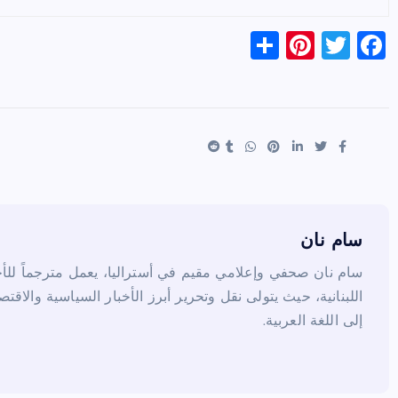
S
Pi
T
F
h
nt
wi
a
ar
er
tt
c
e
es
er
e
t
b
o
o
k
سام نان
سام نان صحفي وإعلامي مقيم في أستراليا، يعمل مترجماً للأخب
اللبنانية، حيث يتولى نقل وتحرير أبرز الأخبار السياسية والاقتص
إلى اللغة العربية.