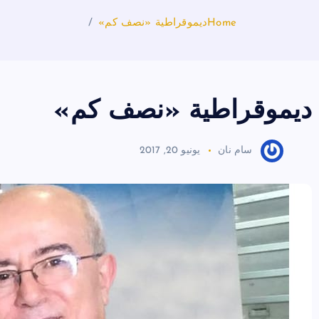
Home
ديموقراطية «نصف كم»
ديموقراطية «نصف كم»
سام نان
يونيو 20, 2017