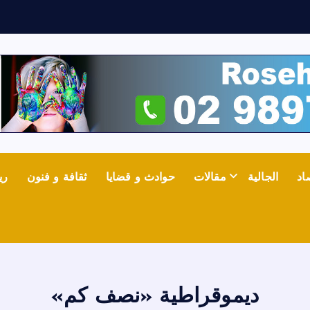
ف
ي
اد
الجالية
مقالات
حوادث و قضايا
ثقافة و فنون
ري
ديموقراطية «نصف كم»