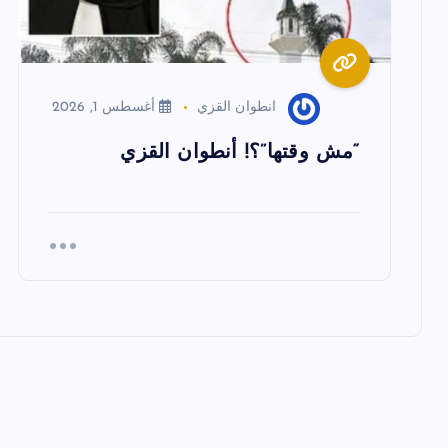
ق
ا
انطوان القزي
أغسطس 1, 2026
ل
“مش وقتها”؟! أنطوان القزي
ا
ت