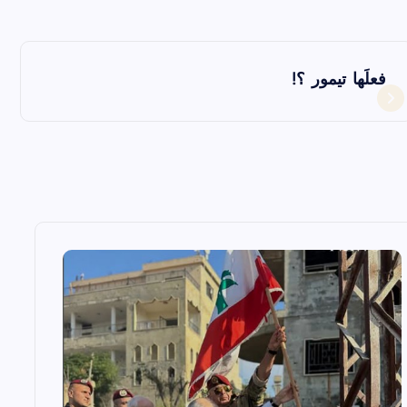
فعلَها تيمور ؟!