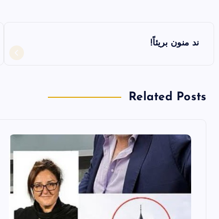
ت
ند منون بريئاً!
ص
فّ
Related Posts
ح
ا
ل
م