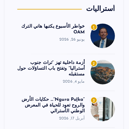
أستراليات
خواطر الأسبوع يكتبها هاني الترك
1
OAM
يونيو 26, 2026
أزمة داخلية تهز “تراث جنوب
2
أستراليا” وتفتح باب التساؤلات حول
مستقبله
مايو 4, 2026
“Ngura Puḻka”… حكايات الأرض
3
والروح تعود للحياة في المعرض
الوطني الأسترالي
أبريل 17, 2026