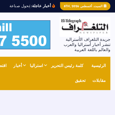
أخبار عاجلة:
ت
ح
و
ل
ص
ن
ا
ع
ة
ا
ل
ص
ل
ب
السبت. أغسطس 8TH, 2026
جريدة التلغراف الأسترالية
تنشر أخبار أستراليا والعرب
والعالم باللغة العربية
الرئيسية
كلمة رئيس التحرير
استراليا
أخبار
اقتص
مقابلات
تحقيق