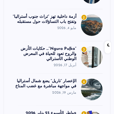
أزمة داخلية تهز “تراث جنوب أستراليا”
2
وتفتح باب التساؤلات حول مستقبله
مايو 4, 2026
“Ngura Puḻka”… حكايات الأرض
3
والروح تعود للحياة في المعرض
الوطني الأسترالي
أبريل 17, 2026
الإعصار “ناريل” يضع شمال أستراليا
4
في مواجهة مباشرة مع غضب المناخ
مارس 19, 2026
خواطر الأسبوع 23 يناير 2026