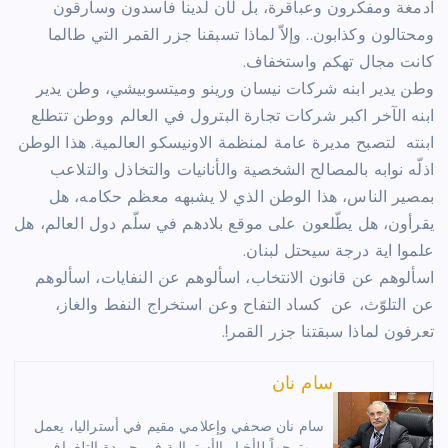
ادمغة ومفكرون وعباقرة، بل لأن لدينا فاسدون وسارقون
ومحتالون وكذابون.. وإلاّ لماذا تسبقنا جزر القمر التي طالما
كانت مجال تهكم واستخفاف.
وطن يدير ابنه شركات نيسان ورينو وميتسوبيشي، وطن يدير
ابنه الآخر اكبر شركات تجارة البترول في العالم ووطن تتطلع
ابنته لتصبح مديرة عامة لمنظمة الاونيسكو العالمية. هذا الوطن
اذلّه نوابه بالمصالح الشخصية والأنانيات والتخاذل والتلاعب
بمصير الناس، هذا الوطن الذي لا يشبهه معظم حكامه، هل
يقرأون، هل يطّلعون على موقع بلادهم في سلّم دول العالم، هل
علموا اية درجة سيحتل لبنان.
اسألوهم عن قانون الانتخاب، اسألوهم عن النفايات، اسألوهم
عن التلوّث، عن كساد التفاح وعن استخراج النفط والغاز،
تعرفون لماذا سبقتنا جزر القمر!.
سام نان
سام نان صحفي وإعلامي مقيم في أستراليا، يعمل