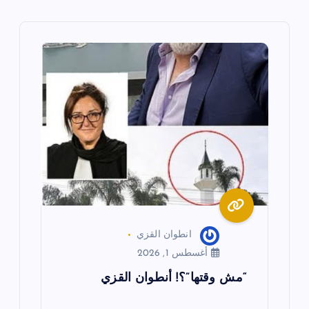
ح
ا
ل
م
ق
ا
ل
ا
انطوان القزي
أغسطس 1, 2026
ت
“مش وقتها”؟! أنطوان القزي