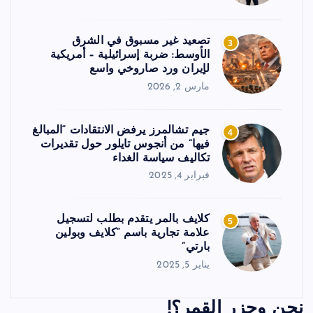
تصعيد غير مسبوق في الشرق
3
الأوسط: ضربة إسرائيلية – أمريكية
لإيران ورد صاروخي واسع
مارس 2, 2026
جيم تشالمرز يرفض الانتقادات “المبالغ
4
فيها” من أنجوس تايلور حول تقديرات
تكاليف سياسة الغداء
فبراير 4, 2025
كلايف بالمر يتقدم بطلب لتسجيل
5
علامة تجارية باسم “كلايف وبولين
بارتي”
يناير 5, 2025
نحن وجزر القمر؟!