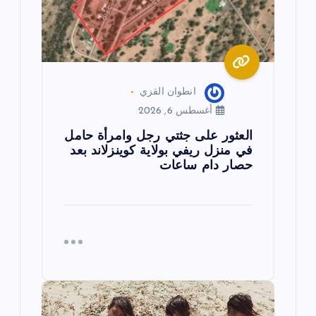
ت
انطوان القزي
أغسطس 6, 2026
العثور على جثتي رجل وامرأة حامل
في منزل ريفي بولاية كوينزلاند بعد
حصار دام ساعات