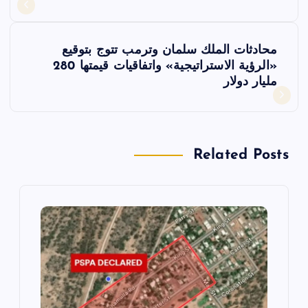
فّ
محادثات الملك سلمان وترمب تتوج بتوقيع
ح
«الرؤية الاستراتيجية» واتفاقيات قيمتها 280
مليار دولار
ا
ل
Related Posts
م
ق
ا
ل
ا