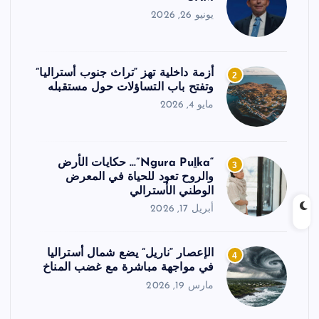
يونيو 26, 2026
أزمة داخلية تهز “تراث جنوب أستراليا”
2
وتفتح باب التساؤلات حول مستقبله
مايو 4, 2026
“Ngura Puḻka”… حكايات الأرض
3
والروح تعود للحياة في المعرض
الوطني الأسترالي
أبريل 17, 2026
الإعصار “ناريل” يضع شمال أستراليا
4
في مواجهة مباشرة مع غضب المناخ
مارس 19, 2026