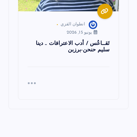
انطوان القزي
يونيو 15, 2026
تَقــاعُس / أدب الاعترافات .. دينا
سليم حنحن-برزبن