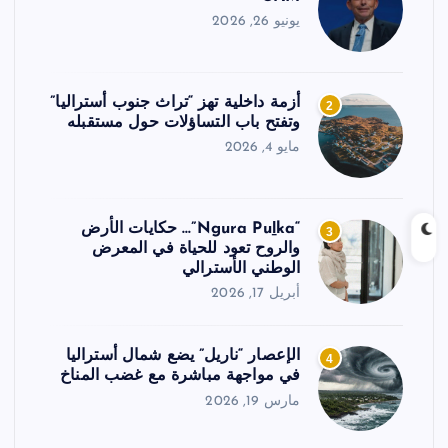
يونيو 26, 2026
أزمة داخلية تهز “تراث جنوب أستراليا”
2
وتفتح باب التساؤلات حول مستقبله
مايو 4, 2026
“Ngura Puḻka”… حكايات الأرض
3
والروح تعود للحياة في المعرض
الوطني الأسترالي
أبريل 17, 2026
الإعصار “ناريل” يضع شمال أستراليا
4
في مواجهة مباشرة مع غضب المناخ
مارس 19, 2026