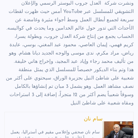
ونشرت شركة العدل جروب البوستر الرسمي والإعلان
التشويقي للمسلسل عبر YouTube أمس حيث ظهرت لقطات
سريعة لجميع أبطال العمل وسط أجواء مثيرة وغامضة عن
الأحداث التي تدور حول عالم الخدامين وما يحدث في كواليسه.
الحساب يجمع من إنتاج شركة العدل جروب، وبطولة يسرا،
كريم فهمي، إيمان العاصي، محمود عبد المغني، بوسي، عايدة
رياض، مراد مكرم، ندى موسى والوجه الجديد ديانا هشام. وهو
من تأليف محمد رجاء وإياد عبد المجيد، وإخراج هاني خليفة.
هذا وتم بناء الديكور خصيصاً للمسلسل الذي يمثل منطقة
شعبية على شاطئ النيل بجزيرة الوراق، سيحتوي على أكثر من
نصف مشاهد العمل. وهو يشمل 3 مبان تم إنشاؤها بالكامل
وسوقاً شعبياً يضم أكثر من 12 متجراً، إضافة إلى 3 استراحات
ومقاه شعبية على شاطئ النيل
سام نان
سام نان صحفي وإعلامي مقيم في أستراليا، يعمل