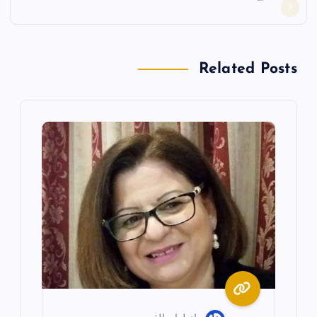
ح
ا
Related Posts
ل
م
ق
ا
ل
ا
ت