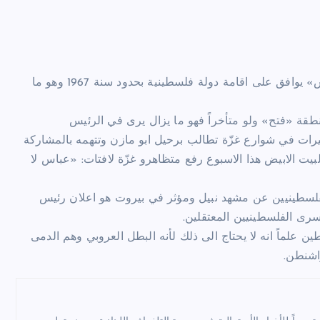
استيقظ الفلسطينيون والعرب منذ ايام على بيان من حركة «حماس» يوافق على اقامة دولة فلسطينية بحدود سنة 1967 وهو ما
نطقة «فتح» ولو متأخراً فهو ما يزال يرى في الرئيس
يرات في شوارع غزّة تطالب برحيل ابو مازن وتتهمه بالمشاركة
 الابيض هذا الاسبوع رفع متظاهرو غزّة لافتات: «عباس لا
لسطينيين عن مشهد نبيل ومؤثر في بيروت هو اعلان رئيس
رى الفلسطينيين المعتقلين.
ين علماً انه لا يحتاج الى ذلك لأنه البطل العروبي وهم الدمى
اشنطن.