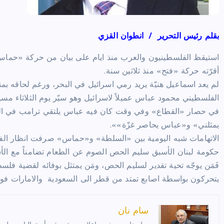
بقلم رئيس التحرير / انطوان القزي
أقرّته حركة «فتح» منذ ثلاثين سنة.
لم يعد اسماعيل هنيّة يريد رمي اسرائيل في البحر، ورغم لحاقه بم
الفلسطيني محمود عباس عميلاً لاسرائيل وهو سيّر يوم الثلاثاء مس
في حصار «القطاع» وفي وقت كان فيه عباس يلتقي ترامب في البيت
يمثلني» و«عباس يحاصر غزّة»».
الاتهامات شبه اليومية بين «السلطة» و«حماس» صرفت انظار الف
حكومة لبنان الأسبق سليم الحص الصوم عن الطعام تضامناً مع الأس
فَمَن يوجّه تحية تقدير لسليم الحص، ومَن يمتثل بوفائه لقضية فلسط
يتحركون بواسطة اصابع تمتد من قطر الى السعودية والامارات فو
سام نان