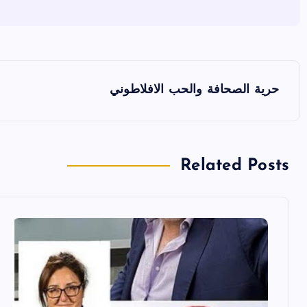
ت
حرية الصحافة والحب الافلاطوني
ص
فّ
Related Posts
ح
ا
ل