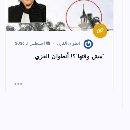
م
ق
ا
انطوان القزي
أغسطس 1, 2026
ل
“مش وقتها”؟! أنطوان القزي
ا
ت