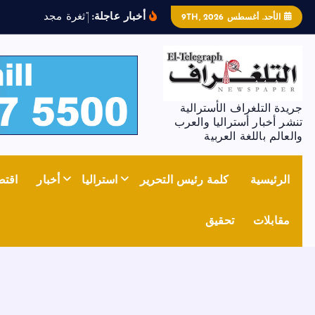
أخبار عاجلة:
“
ث
غ
ر
ة
م
ج
د
ل
ز
و
ن
”
الأحد. أغسطس 9TH, 2026
جريدة التلغراف الأسترالية
تنشر أخبار أستراليا والعرب
والعالم باللغة العربية
الرئيسية
كلمة رئيس التحرير
استراليا
أخبار
اقتص
مقابلات
تحقيق