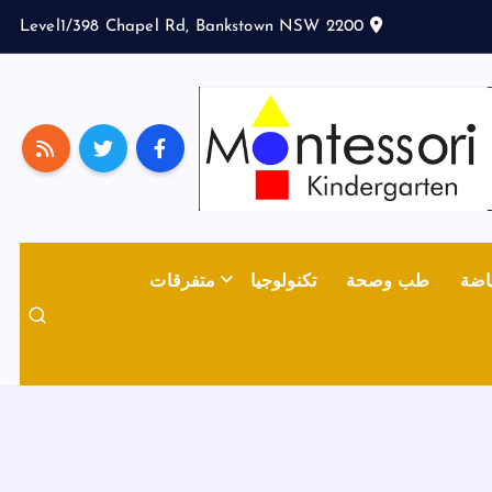
Level1/398 Chapel Rd, Bankstown NSW 2200
اضة
طب وصحة
تكنولوجيا
متفرقات