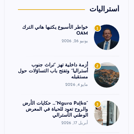
أستراليات
خواطر الأسبوع يكتبها هاني الترك
1
OAM
يونيو 26, 2026
أزمة داخلية تهز “تراث جنوب
2
أستراليا” وتفتح باب التساؤلات حول
مستقبله
مايو 4, 2026
“Ngura Puḻka”… حكايات الأرض
3
والروح تعود للحياة في المعرض
الوطني الأسترالي
أبريل 17, 2026