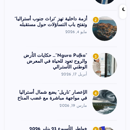
أزمة داخلية تهز “تراث جنوب أستراليا”
2
وتفتح باب التساؤلات حول مستقبله
مايو 4, 2026
“Ngura Puḻka”… حكايات الأرض
3
والروح تعود للحياة في المعرض
الوطني الأسترالي
أبريل 17, 2026
الإعصار “ناريل” يضع شمال أستراليا
4
في مواجهة مباشرة مع غضب المناخ
مارس 19, 2026
خواطر الأسبوع 23 يناير 2026