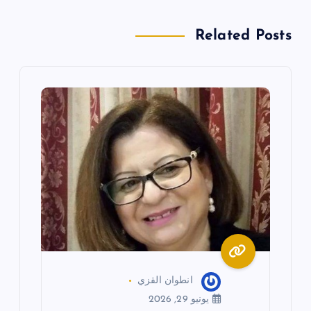
ا
Related Posts
ل
م
ق
ا
ل
ا
ت
انطوان القزي
يونيو 29, 2026