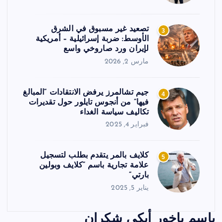
تصعيد غير مسبوق في الشرق
3
الأوسط: ضربة إسرائيلية – أمريكية
لإيران ورد صاروخي واسع
مارس 2, 2026
جيم تشالمرز يرفض الانتقادات “المبالغ
4
فيها” من أنجوس تايلور حول تقديرات
تكاليف سياسة الغداء
فبراير 4, 2025
كلايف بالمر يتقدم بطلب لتسجيل
5
علامة تجارية باسم “كلايف وبولين
بارتي”
يناير 5, 2025
باسم ياخور أبكى شكران