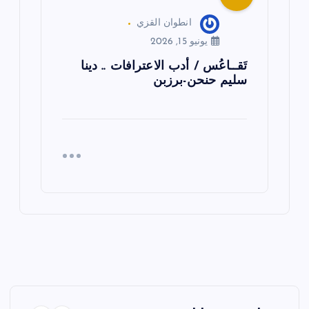
انطوان القزي
يونيو 15, 2026
تَقــاعُس / أدب الاعترافات .. دينا
سليم حنحن-برزبن