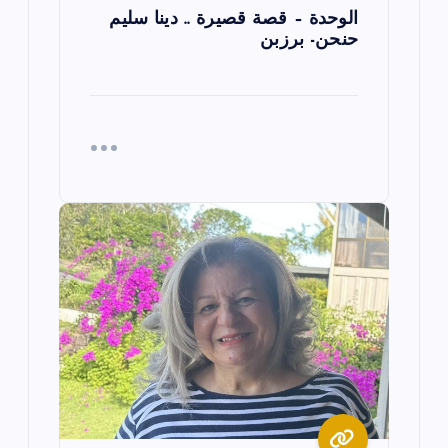
الوحدة – قصة قصيرة .. دينا سليم
حنحن- برزبن