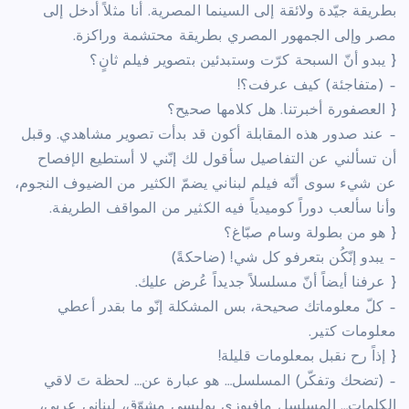
بطريقة جيّدة ولائقة إلى السينما المصرية. أنا مثلاً أدخل إلى
مصر وإلى الجمهور المصري بطريقة محتشمة وراكزة.
{ يبدو أنّ السبحة كرّت وستبدئين بتصوير فيلم ثانٍ؟
– (متفاجئة) كيف عرفت؟!
{ العصفورة أخبرتنا. هل كلامها صحيح؟
– عند صدور هذه المقابلة أكون قد بدأت تصوير مشاهدي. وقبل
أن تسألني عن التفاصيل سأقول لك إنّني لا أستطيع الإفصاح
عن شيء سوى أنّه فيلم لبناني يضمّ الكثير من الضيوف النجوم،
وأنا سألعب دوراً كوميدياً فيه الكثير من المواقف الطريفة.
{ هو من بطولة وسام صبّاغ؟
– يبدو إنّكُن بتعرفو كل شي! (ضاحكةً)
{ عرفنا أيضاً أنّ مسلسلاً جديداً عُرض عليك.
– كلّ معلوماتك صحيحة، بس المشكلة إنّو ما بقدر أعطي
معلومات كتير.
{ إذاً رح نقبل بمعلومات قليلة!
– (تضحك وتفكّر) المسلسل… هو عبارة عن… لحظة تَ لاقي
الكلمات… المسلسل مافيوزي بوليسي مشوّق، لبناني عربي،