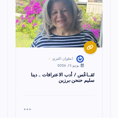
انطوان القزي
يونيو 15, 2026
تَقــاعُس / أدب الاعترافات .. دينا
سليم حنحن-برزبن