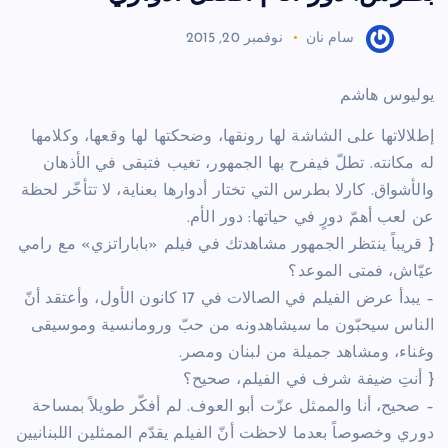
سام نان
نوفمبر 20, 2015
يوليوس هاشم
إطلالاتها على الشاشة لها رونقها، وضحكتها لها وقعها، وكلامها
له مكانته. تطلّ فيفرح بها الجمهور، تغيب فتبقى في الأذهان
والأشواق. كارلا بطرس التي تختار أدوارها بعناية، لا تتأخّر لحظة
عن لعب أهمّ دورٍ في حياتها: دور الأم.
{ قريباً ينتظر الجمهور مشاهدتك في فيلم «باباراتزي» مع رامي
عيّاش، فمتى الموعد؟
– يبدأ عرض الفيلم في الصالات في 17 كانون الأول، وأعتقد أنّ
الناس سيحبّون ما سيشاهدونه من حبّ ورومانسية وموسيقى
وغناء، ومشاهد جميلة من لبنان ومصر.
{ أنتِ ضيفة شرف في الفيلم، صحيح؟
– صحيح، أنا والممثل عزّت أبو العوف. لم أفكّر طويلاً بمساحة
دوري وخصوصاً بعدما لاحظت أنّ الفيلم يقدّم الممثلين اللبنانيين