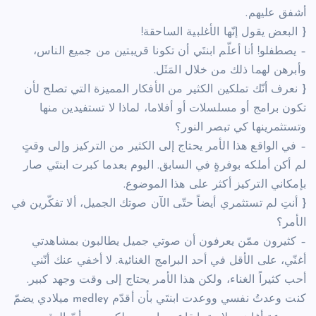
أشفق عليهم.
{ البعض يقول إنّها الأغلبية الساحقة!
– يصطفلو! أنا أعلّم ابنتَي أن تكونا قريبتين من جميع الناس،
وأبرهن لهما ذلك من خلال المَثَل.
{ نعرف أنّك تملكين الكثير من الأفكار المميزة التي تصلح لأن
تكون برامج أو مسلسلات أو أفلاما، لماذا لا تستفيدين منها
وتستثمرينها كي تبصر النور؟
– في الواقع هذا الأمر يحتاج إلى الكثير من التركيز وإلى وقتٍ
لم أكن أملكه بوفرةٍ في السابق. اليوم بعدما كبرت ابنتَي صار
بإمكاني التركيز أكثر على هذا الموضوع.
{ أنتِ لم تستثمري أيضاً حتّى الآن صوتك الجميل، ألا تفكّرين في
الأمر؟
– كثيرون ممّن يعرفون أن صوتي جميل يطالبون بمشاهدتي
أغنّي، على الأقل في أحد البرامج الغنائية. لا أخفي عنك أنّني
أحب كثيراً الغناء، ولكن هذا الأمر يحتاج إلى وقت وجهد كبير.
كنت وعدتُ نفسي ووعدت ابنتَي بأن أقدّم medley ميلادي يضمّ