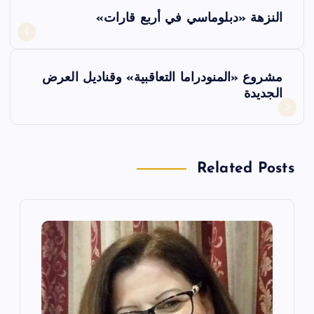
ت
النزهة «دبلوماسي في أربع قارات»
ص
فّ
مشروع «المنودراما التعاقبية» وقناديل العرض
الجديدة
ح
ا
Related Posts
ل
م
ق
ا