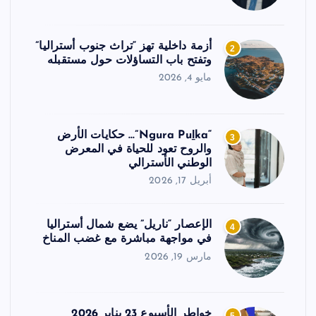
أزمة داخلية تهز “تراث جنوب أستراليا”
2
وتفتح باب التساؤلات حول مستقبله
مايو 4, 2026
“Ngura Puḻka”… حكايات الأرض
3
والروح تعود للحياة في المعرض
الوطني الأسترالي
أبريل 17, 2026
الإعصار “ناريل” يضع شمال أستراليا
4
في مواجهة مباشرة مع غضب المناخ
مارس 19, 2026
خواطر الأسبوع 23 يناير 2026