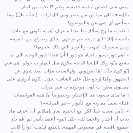
مبني على قصص لبنانية حقيقية، بِضُم 13 نجما من لبنان،
بالإضافة الى ممثلين من مصر ومن الإمارات… (بخفّة ظلّ) وما
تسألني أي شي عن هالموضوع!
{ طيب، ما رح إسألك بقا. نحنا منعرف أهمية تكوني مع بناتِك
بالنسبة إلِك؛ لأي درجة عم تواجهي تحدّي وصراع بين الأمومة
وبين مسيرتك المهنية والأدوار اللي بدّك تختاريها؟
– أهم دور بلعبو بالحياة هو دور الأم؛ هيدا الدور الوحيد اللي ما
بشبع منّو، وكل الإشيا التانية بتكون متل البهارات حولو. أهم شي
إنّو كون حدُّن لمّا يعوزوني، ولهالسبب مرّات ببعد شوي عن
الجمهور. ولمّا إرجع طلّ على الشاشة بجرّب تكون أدواري على
مستوى معيّن تَ كون موجودة بِ شي مرتّب.
{ ما مدى صعوبة هذا الإختيار، وخصوصاً أنّ هذه المواصفات
قليلة نسبياً مقارنة مع الأدوار «غير المرتّبة»؟
– الأمر صعب حقاً. لكن مع الخبرة صار بإمكاني أن أعرف ماذا
يجب أن أختار. والحمد لله، حتّى اليوم أعتقد بأنني لم أقم بأي
خطوةٍ ناقصة في مسيرتي المهنية. بالطبع قدّمت أدواراً كانت