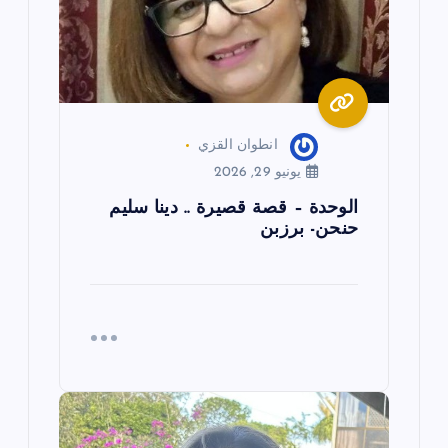
ل
ا
ت
انطوان القزي
يونيو 29, 2026
الوحدة – قصة قصيرة .. دينا سليم
حنحن- برزبن