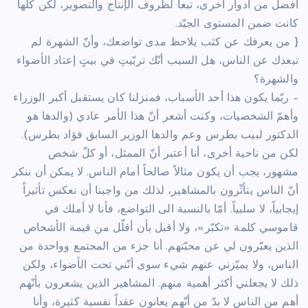
أفضل من أدوار أخرى، تبعاً لظروف الإنتاج والتصوير، لكن كلّها
كانت ضمن المستوى الجيّد.
{ من يعرفك عن كثب يلاحظ مدى تواضعك، وأنّ الشهرة لم
تبعدك عن الناس، هل السبب أنّك تربّيتِ في بيتٍ إعتاد الأضواء
والشهرة؟
– ربّما يكون هذا أحد الأسباب، فمنزلنا كان يستقبل أكبر الوزراء
وأهمّ الشخصيات، وكنت أشعر أنّ هذا الأمر عادي (والدها هو
الدكتور لبيب بطرس وعم والدها الوزير السابق فؤاد بطرس).
لكن من ناحية أخرى، أنا أعتبر أنّ الممثل، أو كلّ شخص
مشهور، يجب أن يكون مثالاً صالحاً أمام الناس. لا يمكن أن ننكر
أنّ الناس يتأثّرون بالمشاهير، لذلك من واجبنا أن نعكس تأثيراً
إيجابياً، لا سلبياً. أمّا بالنسبة الى التواضع، فأنا لا أملك في
قاموسي كلمة «تكبّر»، ولا أقبل بأن أقلّل من قيمة الأشخاص
الذين يعبّرون لي عن محبّتهم. أنا جزء من المجتمع وواحدة من
الناس، ولا يميّزني عنهم شيء سوى أنّني تحت الأضواء، ولكن
ذلك لا يجعلني أكثر أهمية منهم. المشاهير الذين يشعرون بأنّهم
أهم من الناس لا بدّ من أنّهم يعانون عقداً نفسية كثيرة، وأنا