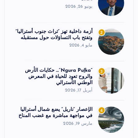
يونيو 26, 2026
أزمة داخلية تهز “تراث جنوب أستراليا”
2
وتفتح باب التساؤلات حول مستقبله
مايو 4, 2026
“Ngura Puḻka”… حكايات الأرض
3
والروح تعود للحياة في المعرض
الوطني الأسترالي
أبريل 17, 2026
الإعصار “ناريل” يضع شمال أستراليا
4
في مواجهة مباشرة مع غضب المناخ
مارس 19, 2026