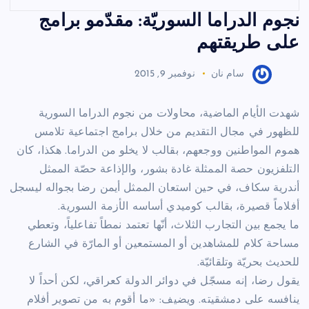
نجوم الدراما السوريّة: مقدّمو برامج
على طريقتهم
سام نان
نوفمبر 9, 2015
شهدت الأيام الماضية، محاولات من نجوم الدراما السورية
للظهور في مجال التقديم من خلال برامج اجتماعية تلامس
هموم المواطنين ووجعهم، بقالب لا يخلو من الدراما. هكذا، كان
التلفزيون حصة الممثلة غادة بشور، والإذاعة حصّة الممثل
أندرية سكاف، في حين استعان الممثل أيمن رضا بجواله ليسجل
أفلاماً قصيرة، بقالب كوميدي أساسه الأزمة السورية.
ما يجمع بين التجارب الثلاث، أنّها تعتمد نمطاً تفاعلياً، وتعطي
مساحة كلام للمشاهدين أو المستمعين أو المارّة في الشارع
للحديث بحريّة وتلقائيّة.
يقول رضا، إنه مسجّل في دوائر الدولة كعراقي، لكن أحداً لا
ينافسه على دمشقيته. ويضيف: «ما أقوم به من تصوير أفلام