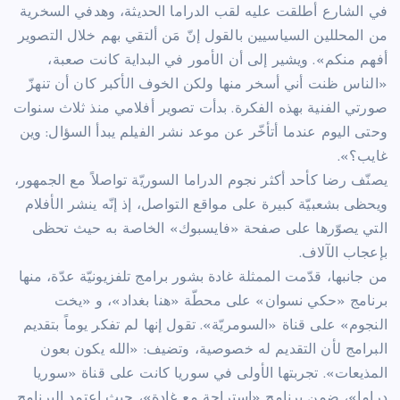
في الشارع أطلقت عليه لقب الدراما الحديثة، وهدفي السخرية
من المحللين السياسيين بالقول إنّ مَن ألتقي بهم خلال التصوير
أفهم منكم». ويشير إلى أن الأمور في البداية كانت صعبة،
«الناس ظنت أني أسخر منها ولكن الخوف الأكبر كان أن تنهزّ
صورتي الفنية بهذه الفكرة. بدأت تصوير أفلامي منذ ثلاث سنوات
وحتى اليوم عندما أتأخّر عن موعد نشر الفيلم يبدأ السؤال: وين
غايب؟».
يصنّف رضا كأحد أكثر نجوم الدراما السوريّة تواصلاً مع الجمهور،
ويحظى بشعبيّة كبيرة على مواقع التواصل، إذ إنّه ينشر الأفلام
التي يصوّرها على صفحة «فايسبوك» الخاصة به حيث تحظى
بإعجاب الآلاف.
من جانبها، قدّمت الممثلة غادة بشور برامج تلفزيونيّة عدّة، منها
برنامج «حكي نسوان» على محطّة «هنا بغداد»، و «يخت
النجوم» على قناة «السومريّة». تقول إنها لم تفكر يوماً بتقديم
البرامج لأن التقديم له خصوصية، وتضيف: «الله يكون بعون
المذيعات». تجربتها الأولى في سوريا كانت على قناة «سوريا
دراما»، ضمن برنامج «استراحة مع غادة»، حيث اعتمد البرنامج