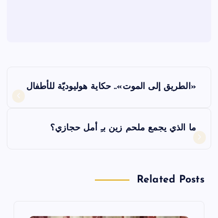
ت
«الطريق إلى الموت».. حكاية هوليوديّة للأطفال
ص
فّ
ما الذي يجمع ملحم زين بـِ أمل حجازي؟
ح
ا
Related Posts
ل