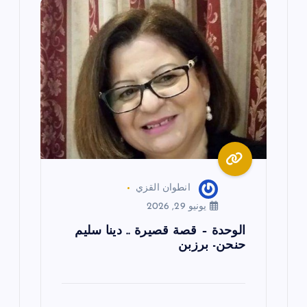
م
ق
ا
ل
ا
ت
انطوان القزي
يونيو 29, 2026
الوحدة – قصة قصيرة .. دينا سليم
حنحن- برزبن