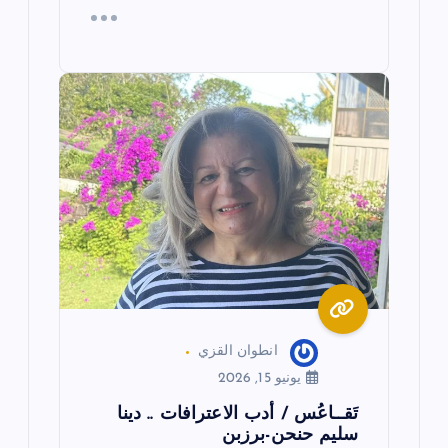
انطوان القزي
يونيو 15, 2026
تَقــاعُس / أدب الاعترافات .. دينا
سليم حنحن-برزبن