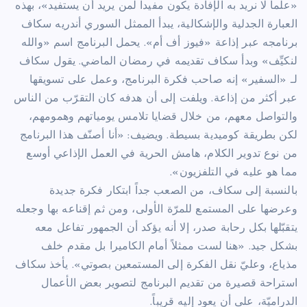
«علماً لا نريد به الإفادة يكون مفيداً لمن يريد أن يستفيد»، بهذه
العبارة الجدلية والإشكالية، يبدأ الممثل السوري أندريه سكاف
برنامجه عبر إذاعة «فيوز أف أم». يحمل البرنامج اسم «والله
لنكيِّف» وبدأ سكاف تقديمه في رمضان الماضي. يقول سكاف
لـ «السفير» إنه صاحب فكرة البرنامج، وعمل على تسويقها
عبر أكثر من إذاعة. ويلفت إلى أن هدفه كان التقرّب من الناس
والتواصل معهم، من خلال قضايا تلامس يومياتهم وهمومهم،
لكن بطريقة كوميدية بسيطة. ويضيف: «أنا أصنّف هذا البرنامج
من نوع تدوير الكلام، هامش الحرية في العمل الإذاعي أوسع
مما هو عليه في التلفزيون».
بالنسبة إلى سكاف، من الصعب جداً ابتكار فكرة جديدة
وعرضها على المستمع للمرّة الأولى، ومن ثم إقناعه بها وجعله
يتقبّلها بكل رحابة صدر، إلا أنه يؤكد أن الجمهور تفاعل معه
بشكل جيد. «هنا لست ممثلاً أمام الكاميرا بل مقدم خلف
مذياع، وعليّ نقل الفكرة إلى المستمعين بصوتي». يأخذ سكاف
استراحة قصيرة من تقديم البرنامج لتصوير بعض الأعمال
الدراميّة، على أن يعود إليه قريباً.