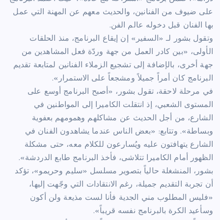
على ضيوف من الفنانين، والحديث معهم عن المهنة التي عمل
بها الفنان قبل دخوله عالم الفن.
وتقول بشور لـ «السفير» إن إيقاع البرنامج، منذ الحلقات
الأولى، «بين كادر العمل من جهة وردّة فعل المشاهدين من
جهة أخرى، بالإضافة إلى تشجيع الزملاء الفنانين لمتابعة تقديم
البرنامج كان أمراً جميلاً ومشجعاً على الاستمرار».
في مرحلة لاحقة، تقول بشور، «أصبح البرنامج أوسع على
المستوى الشعبي، إذ انتقلت الكاميرا إلى المواطنين في
الشارع، من أجل الحديث عن مشاكلهم وهمومهم بعفوية
وبساطة». وتتابع: «بعض الناس عندما يشاهدون الفنان في
الشارع يتهافتون عليه ويُسارعون للكلام معه، حتى مشكلة
الظهور أمام الكاميرا تتلاشى، فأخذ البرنامج طابع الدردشة».
بشور، المنشغلة حالياً بتصوير مسلسل «سليم وحريمو»، تؤكد
أن تجربة التقديم جميلة، رغم الانتقادات التي وجّهت إليها،
«فليس المطلوب مني الجدية فأنا لست مذيعة ولن أكون
وسأعيد الكرة بالبرنامج نفسه قريباً».