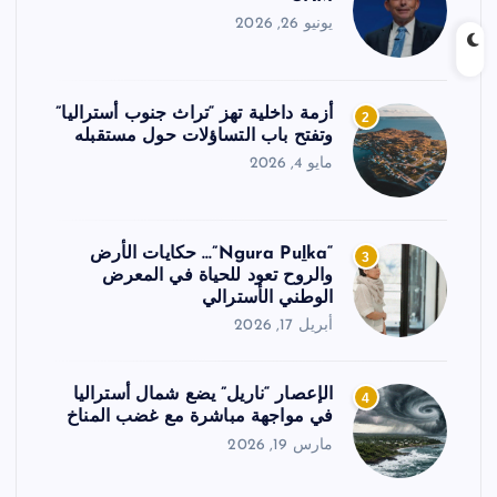
يونيو 26, 2026
أزمة داخلية تهز “تراث جنوب أستراليا”
2
وتفتح باب التساؤلات حول مستقبله
مايو 4, 2026
“Ngura Puḻka”… حكايات الأرض
3
والروح تعود للحياة في المعرض
الوطني الأسترالي
أبريل 17, 2026
الإعصار “ناريل” يضع شمال أستراليا
4
في مواجهة مباشرة مع غضب المناخ
مارس 19, 2026