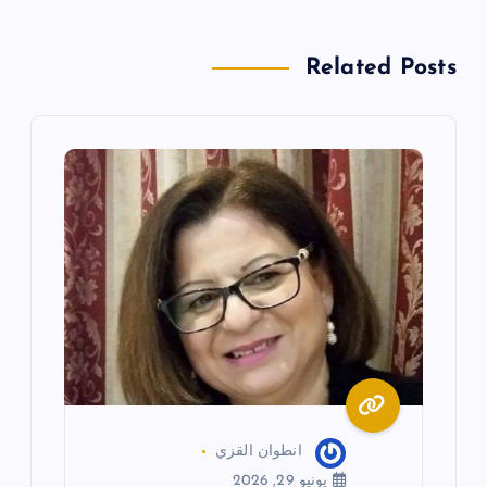
ا
Related Posts
ل
م
ق
ا
ل
ا
ت
انطوان القزي
يونيو 29, 2026