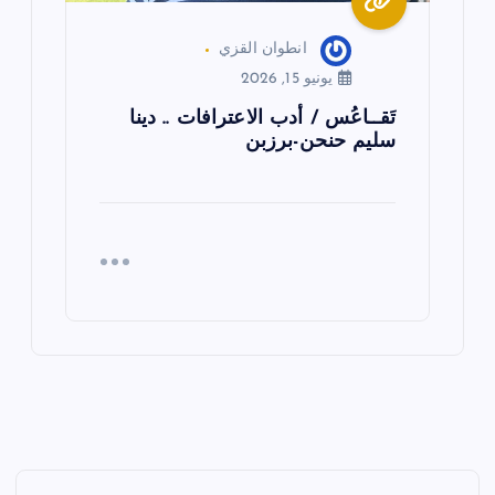
انطوان القزي
يونيو 15, 2026
تَقــاعُس / أدب الاعترافات .. دينا
سليم حنحن-برزبن