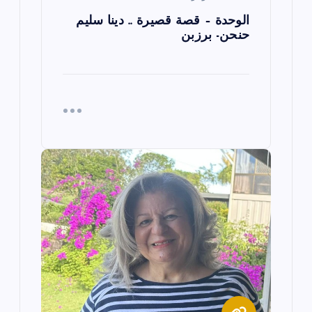
الوحدة – قصة قصيرة .. دينا سليم
حنحن- برزبن