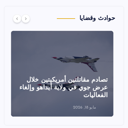
حوادث وقضايا
تصادم مقاتلتين أمريكيتين خلال
ا
عرض جوي في ولاية أيداهو وإلغاء
الفعاليات
ا
مايو 18, 2026