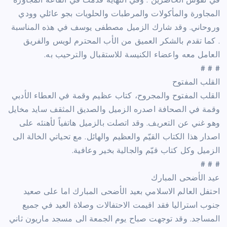
في نفوس الحاضرين . وفي النهاية قدمت في القاعة المجاورة
المجاورة والمأكولات والمرطبات والحلويات بجو عائلي وودي
وروحاني. وقد شارك الزميل مصطفى يوسف في هذه المناسبة
. كما تقدم بالشكر العميق من الأب المحترم لويس والفريق
العامل معه واعضاء الكنيسة للاستقبال والترحيب به.
# # #
القلب المفتوح
القلب المفتوح والمجروح، كتاب عظيم وقمة في العطاء الأدبي
وقمة في الصحافة اصدره الزميل والصديق المثقف سايد مخايل
وهو غني عن التعريف. وقد اتصلت بالزميل هاتفياً لأهنئه على
اصدار هذا الكتاب القيّم والعظيم والهائل. مع تحياتي الخالة الى
الزميل وكل كتاب قيّم والجالية بخير وعافية.
# # #
عيد الأضحى المبارك
احتفل العالم الاسلامي بعيد الأضحى المبارك اما على صعيد
جنوب استراليا فقد اقيمت الاحتفالات وصلاة العيد في جميع
المساجد. وقد توجهت صباح يوم الجمعة الى مسجد ماريون ثاني