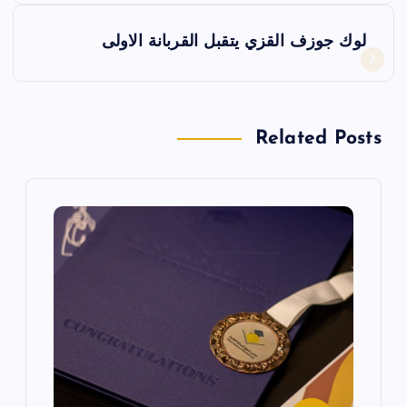
فّ
لوك جوزف القزي يتقبل القربانة الاولى
ح
ا
Related Posts
ل
م
ق
ا
ل
ا