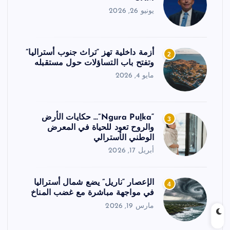
يونيو 26, 2026
أزمة داخلية تهز “تراث جنوب أستراليا”
2
وتفتح باب التساؤلات حول مستقبله
مايو 4, 2026
“Ngura Puḻka”… حكايات الأرض
3
والروح تعود للحياة في المعرض
الوطني الأسترالي
أبريل 17, 2026
الإعصار “ناريل” يضع شمال أستراليا
4
في مواجهة مباشرة مع غضب المناخ
مارس 19, 2026