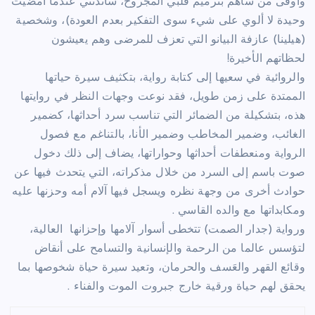
وأوفى من ساهم بترميم قلبي المجروح، ساندتني عندما أمضيت
وحيدة لا ألوي على شيء سوى التفكير بعدم العودة)، وشخصية
(هيلينا) عازفة البيانو التي تعزف للمرضى وهم يعيشون
لحظاتهم الأخيرة!
والروائية في سعيها إلى كتابة رواية، بتكثيف سيرة حياتها
الممتدة على زمن طويل، فقد نوعت وجهات النظر في روايتها
هذه، بتشكيلة من الضمائر التي تناسب سرد أحداثها، كضمير
الغائب، وضمير المخاطب وضمير الأنا، بالتناغم مع فصول
الرواية ومنعطفات أحداثها وحواراتها، يضاف إلى ذلك دخول
صوت باسم إلى السرد من خلال مذكراته، التي يتحدث فيها عن
حوادث أخرى من وجهة نظره ويسجل فيها آلام أمه وحزنها عليه
ومكابداتها مع والده القاسي .
ورواية (جدار الصمت) تتخطى أسوار آلامها وإحزانها العالية،
لتؤسس عالما من الرحمة والإنسانية والتسامح على أنقاض
وقائع القهر والعَسف والحرمان، وتعيد سيرة حياة شخوصها بما
يحقق لهم حياة ورقية خارج جبروت الموت والفناء .