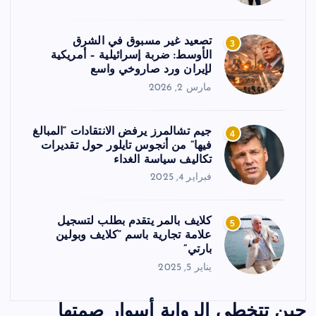
تصعيد غير مسبوق في الشرق
3
الأوسط: ضربة إسرائيلية – أمريكية
لإيران ورد صاروخي واسع
مارس 2, 2026
جيم تشالمرز يرفض الانتقادات “المبالغ
4
فيها” من أنجوس تايلور حول تقديرات
تكاليف سياسة الغداء
فبراير 4, 2025
كلايف بالمر يتقدم بطلب لتسجيل
5
علامة تجارية باسم “كلايف وبولين
بارتي”
يناير 5, 2025
حين تتخطى الرواية أسوار صمتها