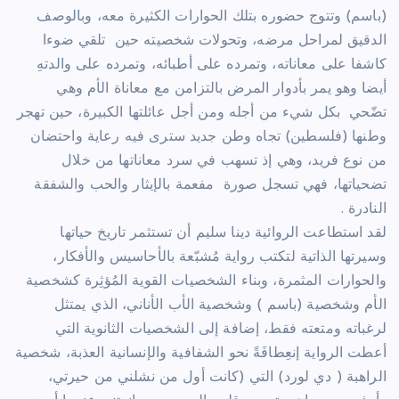
(باسم) وتتوج حضوره بتلك الحوارات الكثيرة معه، وبالوصف
الدقيق لمراحل مرضه، وتحولات شخصيته حين تلقي ضوءا
كاشفا على معاناته، وتمرده على أطبائه، وتمرده على والدتهِ
أيضا وهو يمر بأدوار المرض بالتزامن مع معاناة الأم وهي
تضّحي بكل شيء من أجله ومن أجل عائلتها الكبيرة، حين تهجر
وطنها (فلسطين) تجاه وطن جديد سترى فيه رعاية واحتضان
من نوع فريد، وهي إذ تسهب في سرد معاناتها من خلال
تضحياتها، فهي تسجل صورة مفعمة بالإيثار والحب والشفقة
النادرة .
لقد استطاعت الروائية دينا سليم أن تستثمر تاريخ حياتها
وسيرتها الذاتية لتكتب رواية مُشبّعة بالأحاسيس والأفكار،
والحوارات المثمرة، وبناء الشخصيات القوية المُؤثِرة كشخصية
الأم وشخصية (باسم ) وشخصية الأب الأناني، الذي يمتثل
لرغباته ومتعته فقط، إضافة إلى الشخصيات الثانوية التي
أعطت الرواية إنعِطافَةً نحو الشفافية والإنسانية العذبة، شخصية
الراهبة ( دي لورد) التي (كانت أول من نشلني من حيرتي،