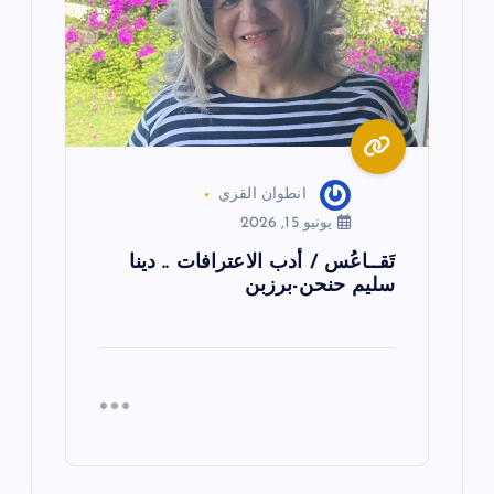
انطوان القزي
يونيو 15, 2026
تَقــاعُس / أدب الاعترافات .. دينا
سليم حنحن-برزبن