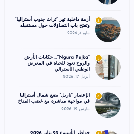
أزمة داخلية تهز “تراث جنوب أستراليا”
2
وتفتح باب التساؤلات حول مستقبله
مايو 4, 2026
“Ngura Puḻka”… حكايات الأرض
3
والروح تعود للحياة في المعرض
الوطني الأسترالي
أبريل 17, 2026
الإعصار “ناريل” يضع شمال أستراليا
4
في مواجهة مباشرة مع غضب المناخ
مارس 19, 2026
خواطر الأسبوع 23 يناير 2026