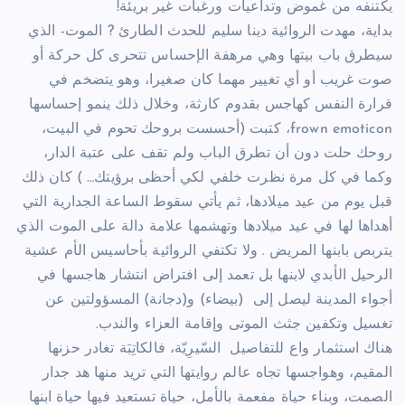
يكتنفه من غموض وتداعيات ورغبات غير بريئة!
بداية، مهدت الروائية دينا سليم للحدث الطارئ ? الموت- الذي
سيطرق باب بيتها وهي مرهفة الإحساس تتحرى كل حركة أو
صوت غريب أو أي تغيير مهما كان صغيرا، وهو يتضخم في
قرارة النفس كهاجس بقدوم كارثة، وخلال ذلك ينمو إحساسها
frown emoticon، كتبت (أحسست بروحك تحوم في البيت،
روحك حلت دون أن تطرق الباب ولم تقف على عتبة الدار،
وكما في كل مرة نظرت خلفي لكي أحظى برؤيتك… ) كان ذلك
قبل يوم من عيد ميلادها، ثم يأتي سقوط الساعة الجدارية التي
أهداها لها في عيد ميلادها وتهشمها علامة دالة على الموت الذي
يتربص بابنها المريض . ولا تكتفي الروائية بأحاسيس الأم عشية
الرحيل الأبدي لابنها بل تعمد إلى افتراض انتشار هاجسها في
أجواء المدينة ليصل إلى (بيضاء) و(دجانة) المسؤولتين عن
تغسيل وتكفين جثث الموتى وإقامة العزاء والندب.
هناك استثمار واع للتفاصيل السّيرِيّة، فالكاتِبَة تغادر حزنها
المقيم، وهواجسها تجاه عالم روايتها التي تريد منها هد جدار
الصمت، وبناء حياة مفعمة بالأمل، حياة تستعيد فيها حياة ابنها