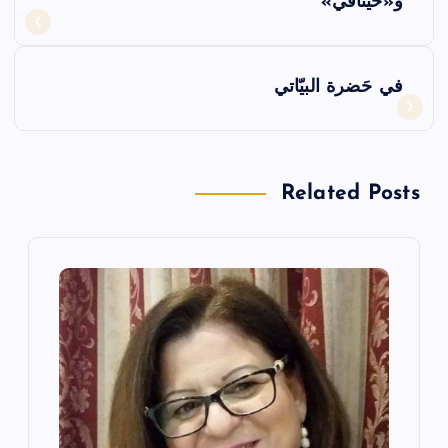
و«خيتافي»
فّ
ح
في حَضرة البيّاتي
ا
ل
Related Posts
م
ق
ا
ل
ا