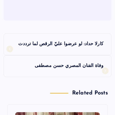
ت
كارلا حداد: لو عرضوا عليّ الرقص لما ترددت
ص
فّ
وفاة الفنان المصري حسن مصطفى
ح
ا
Related Posts
ل
م