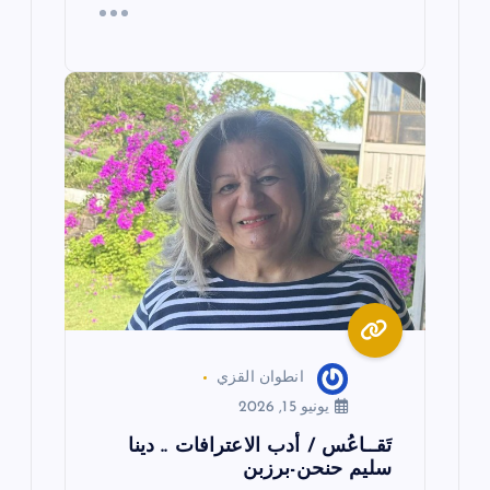
انطوان القزي
يونيو 15, 2026
تَقــاعُس / أدب الاعترافات .. دينا
سليم حنحن-برزبن