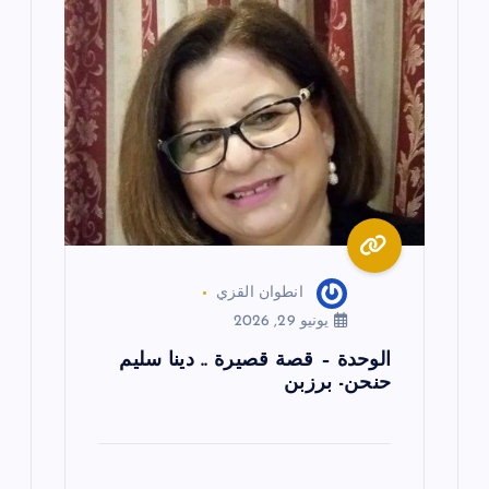
ق
ا
ل
ا
ت
انطوان القزي
يونيو 29, 2026
الوحدة – قصة قصيرة .. دينا سليم
حنحن- برزبن