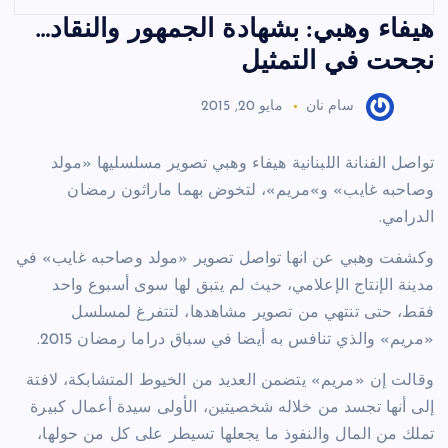
هيفاء وهبي: بشهادة الجمهور والنقاد…
نجحت في التمثيل
سام نان
مايو 20, 2015
تواصل الفنانة اللبنانية هيفاء وهبي تصوير مسلسليها «مولد
وصاحبه غايب» و»مريم»، لتخوض بهما ماراثون رمضان
الدرامي.
وكشفت وهبي عن انها تواصل تصوير «مولد وصاحبه غايب» في
مدينة الإنتاج الإعلامي، حيث لم يتبق لها سوى أسبوع واحد
فقط، حتى تنتهي من تصوير مشاهدها، لتتفرغ لمسلسل
«مريم» والذي تنافس به أيضا في سباق دراما رمضان 2015.
وقالت إن «مريم» يتضمن العديد من الخيوط المتشابكة، لافتة
إلى أنها تجسد من خلاله شخصيتين، الأولى سيدة أعمال كبيرة
تملك من المال والنفوذ ما يجعلها تسيطر على كل من حولها،