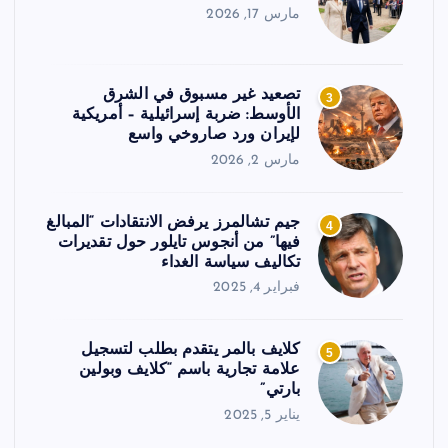
مارس 17, 2026
تصعيد غير مسبوق في الشرق
3
الأوسط: ضربة إسرائيلية – أمريكية
لإيران ورد صاروخي واسع
مارس 2, 2026
جيم تشالمرز يرفض الانتقادات “المبالغ
4
فيها” من أنجوس تايلور حول تقديرات
تكاليف سياسة الغداء
فبراير 4, 2025
كلايف بالمر يتقدم بطلب لتسجيل
5
علامة تجارية باسم “كلايف وبولين
بارتي”
يناير 5, 2025