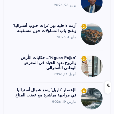
يونيو 26, 2026
أزمة داخلية تهز “تراث جنوب أستراليا”
2
وتفتح باب التساؤلات حول مستقبله
مايو 4, 2026
“Ngura Puḻka”… حكايات الأرض
3
والروح تعود للحياة في المعرض
الوطني الأسترالي
أبريل 17, 2026
الإعصار “ناريل” يضع شمال أستراليا
4
في مواجهة مباشرة مع غضب المناخ
مارس 19, 2026