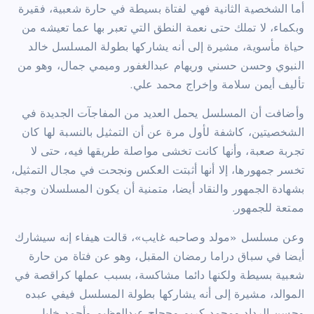
أما الشخصية الثانية فهي لفتاة بسيطة في حارة شعبية، فقيرة
وبكماء، لا تملك حتى نعمة النطق التي تعبر بها عما تعيشه من
حياة مأسوية، مشيرة إلى أنه يشاركها بطولة المسلسل خالد
النبوي وحسن حسني وريهام عبدالغفور وميمي جمال، وهو من
تأليف أيمن سلامة وإخراج محمد علي.
وأضافت أن المسلسل يحمل العديد من المفاجآت الجديدة في
الشخصيتين، كاشفة لأول مرة عن أن التمثيل بالنسبة لها كان
تجربة صعبة، وأنها كانت تخشى مواصلة طريقها فيه، حتى لا
تخسر جمهورها، إلا أنها أثبتت العكس ونجحت في مجال التمثيل،
بشهادة الجمهور والنقاد أيضا، متمنية أن يكون المسلسلان وجبة
ممتعة للجمهور.
وعن مسلسل «مولد وصاحبه غايب»، قالت هيفاء إنه سيشارك
أيضا في سباق دراما رمضان المقبل، وهو عن فتاة من حارة
شعبية بسيطة ولكنها دائما مشاكسة، بسبب عملها كراقصة في
الموالد، مشيرة إلى أنه يشاركها بطولة المسلسل فيفي عبده
وحسن الرداد ومحمد كريم وحجاج عبدالعظيم وأحمد خليل