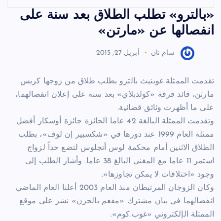
«بالترو» تطلب الطلاق بعد سنة على
انفصالها عن «مارتن»
سام نان
أبريل 27, 2015
تقدمت الممثلة غوينيث بالترو بطلب طلاق من زوجها كريس
مارتن، قائد فرقة «كولدبلاي» بعد سنة على إعلان انفصالهما،
على ما أظهرت وثائق قضائية.
وتقدمت الممثلة البالغة 42 عاما الحائزة جائزة أوسكار أفضل
ممثلة العام 1999 عند دورها في «شكسبير إن لوف»، بطلب
الطلاق الاثنين أمام محكمة لوس أنجلوس لتضع حداً لزواج
استمر 11 عاما مع المغني البالغ 38 عاما. وأشار الطلب إلى
وجود «اختلافات لا يمكن تجاوزها».
وكان الزوجان المرتبطان منذ العام 2003 أعلنا العام الماضي
انفصالهما في بيان مشترك «مفعم بالحزن» نشر على موقع
الممثلة الإلكتروني «غوب.كوم».