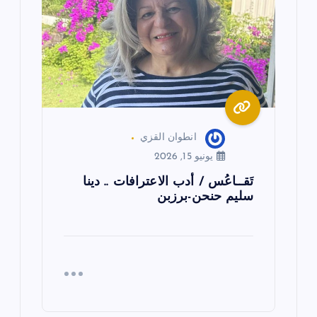
انطوان القزي
يونيو 15, 2026
تَقــاعُس / أدب الاعترافات .. دينا
سليم حنحن-برزبن