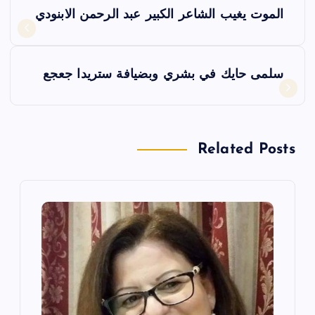
ت
الموت يغيب الشاعر الكبير عبد الرحمن الابنودي
ص
فّ
سلمى حايك في بشري وبضيافة ستريدا جعجع
ح
ا
Related Posts
ل
م
ق
ا
ل