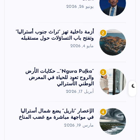
يونيو 26, 2026
أزمة داخلية تهز “تراث جنوب أستراليا”
2
وتفتح باب التساؤلات حول مستقبله
مايو 4, 2026
“Ngura Puḻka”… حكايات الأرض
3
والروح تعود للحياة في المعرض
الوطني الأسترالي
أبريل 17, 2026
الإعصار “ناريل” يضع شمال أستراليا
4
في مواجهة مباشرة مع غضب المناخ
مارس 19, 2026