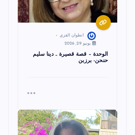
ا
ت
انطوان القزي
يونيو 29, 2026
الوحدة – قصة قصيرة .. دينا سليم
حنحن- برزبن