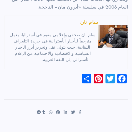
العام 2008 في سلسلة «أيرون مان» الناجحة.
سام نان
سام نان صحفي وإعلامي مقيم في أستراليا، يعمل
مترجماً للأخبار الأسترالية في جريدة التلغراف
اللبنانية، حيث يتولى نقل وتحرير أبرز الأخبار
السياسية والاقتصادية والاجتماعية من الإعلام
الأسترالي إلى اللغة العربية.
S
Pi
T
F
h
nt
wi
a
ar
er
tt
c
e
es
er
e
t
b
o