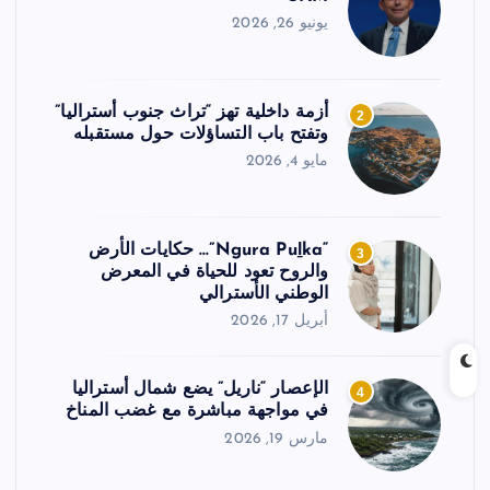
يونيو 26, 2026
أزمة داخلية تهز “تراث جنوب أستراليا”
2
وتفتح باب التساؤلات حول مستقبله
مايو 4, 2026
“Ngura Puḻka”… حكايات الأرض
3
والروح تعود للحياة في المعرض
الوطني الأسترالي
أبريل 17, 2026
الإعصار “ناريل” يضع شمال أستراليا
4
في مواجهة مباشرة مع غضب المناخ
مارس 19, 2026