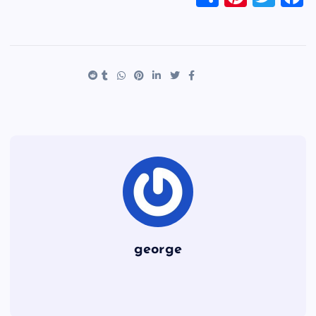
h
nt
wi
a
ar
er
tt
c
e
es
er
e
t
b
o
o
k
george