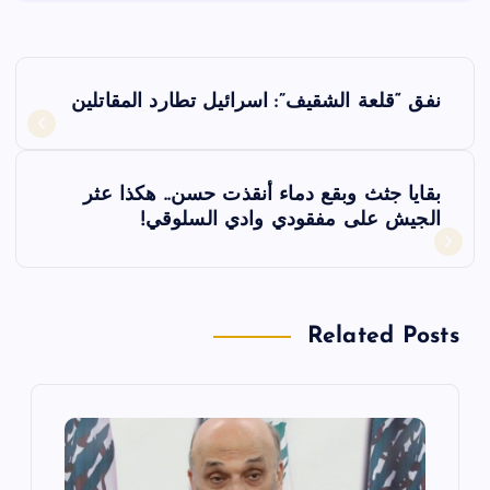
ت
نفق “قلعة الشقيف”: اسرائيل تطارد المقاتلين
ص
فّ
بقايا جثث وبقع دماء أنقذت حسن.. هكذا عثر
الجيش على مفقودي وادي السلوقي!
ح
ا
Related Posts
ل
م
ق