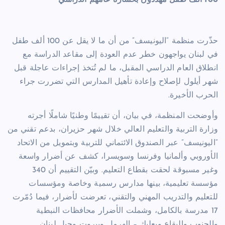
100 ألف طفل مهددون
بخسارة عامهم الدراسي
حذّرت منظمة “اليونيسف” من أن ما لا يقل عن 100 ألف طفل
في لبنان يواجهون خطر عدم العودة إلى مقاعد الدراسة مع
انطلاق العام الدراسي المقبل، ما لم تُتخذ إجراءات عاجلة قبل
شهر أيلول لإصلاح وإعادة تأهيل المدارس التي تضررت جراء
الحرب الأخيرة.
وأوضحت المنظمة، في بيان، أن تقييمًا وطنيًا شاملًا أجرته
وزارة التربية والتعليم العالي خلال شهر حزيران، بدعم تقني من
“اليونيسف” عبر الصندوق الائتماني للتربية وبتمويل من الاتحاد
الأوروبي وألمانيا وفرنسا وسويسرا، كشف عن أضرار واسعة
وغير مسبوقة لحقت بقطاع التعليم. وبيّن التقييم أن 340
مؤسسة تعليمية، بينها مدارس رسمية وخاصة ومؤسسات
للتعليم والتدريب المهني والتقني، تعرضت لأضرار، فيما دُمّرت
17 مدرسة بالكامل، وشملت الأضرار محافظات النبطية
والجنوب والبقاع وبعلبك – الهرمل وبيروت وجبل لبنان.