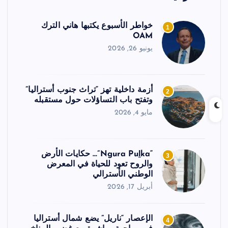
خواطر الأسبوع يكتبها هاني الترك
1
OAM
يونيو 26, 2026
أزمة داخلية تهز “تراث جنوب أستراليا”
2
وتفتح باب التساؤلات حول مستقبله
مايو 4, 2026
“Ngura Puḻka”… حكايات الأرض
3
والروح تعود للحياة في المعرض
الوطني الأسترالي
أبريل 17, 2026
الإعصار “ناريل” يضع شمال أستراليا
4