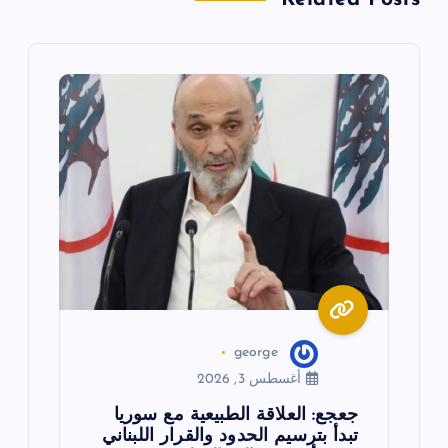
م
ق
ا
ل
ا
ت
george
أغسطس 3, 2026
جعجع: العلاقة الطبيعية مع سوريا
تبدأ بترسيم الحدود والقرار اللبناني