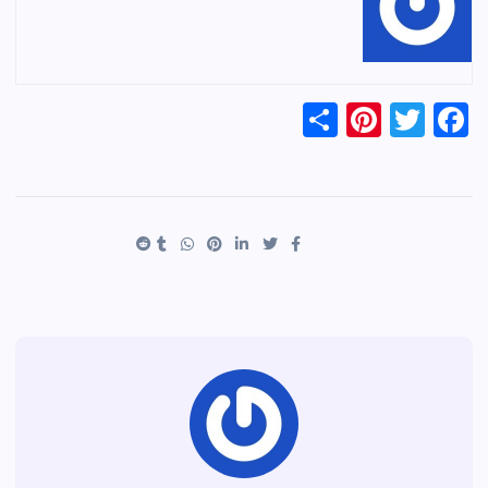
S
Pi
T
F
h
nt
wi
a
ar
er
tt
c
e
es
er
e
t
b
o
o
k