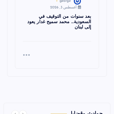
george
أغسطس 3, 2026
بعد سنوات من التوقيف في
السعودية… محمد سميح غدار يعود
إلى لبنان
حوادث وقضايا