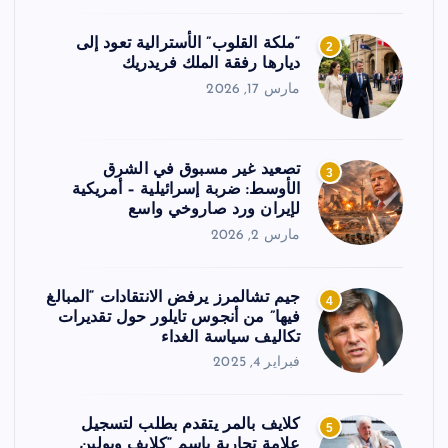
“ملكة القلوب” الأسترالية تعود إلى
2
ديارها رفقة الملك فريدريك
مارس 17, 2026
تصعيد غير مسبوق في الشرق
3
الأوسط: ضربة إسرائيلية – أمريكية
لإيران ورد صاروخي واسع
مارس 2, 2026
جيم تشالمرز يرفض الانتقادات “المبالغ
4
فيها” من أنجوس تايلور حول تقديرات
تكاليف سياسة الغداء
فبراير 4, 2025
كلايف بالمر يتقدم بطلب لتسجيل
5
علامة تجارية باسم “كلايف وبولين