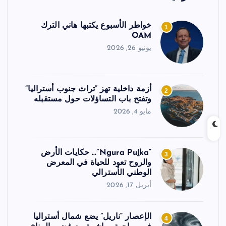
خواطر الأسبوع يكتبها هاني الترك
1
OAM
يونيو 26, 2026
أزمة داخلية تهز “تراث جنوب أستراليا”
2
وتفتح باب التساؤلات حول مستقبله
مايو 4, 2026
“Ngura Puḻka”… حكايات الأرض
3
والروح تعود للحياة في المعرض
الوطني الأسترالي
أبريل 17, 2026
الإعصار “ناريل” يضع شمال أستراليا
4