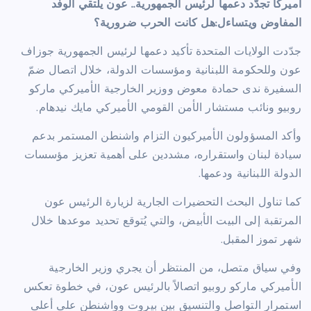
أميركا تجدّد دعمها لرئيس الجمهورية..
عون يلتقي الوفد
المفاوض ويتساءل:هل كانت الحرب ضرورية؟
جدّدت الولايات المتحدة تأكيد دعمها لرئيس الجمهورية جوزاف
عون وللحكومة اللبنانية ومؤسسات الدولة، خلال اتصال ضمّ
السفيرة ندى حمادة معوض ووزير الخارجية الأميركي ماركو
روبيو ونائب مستشار الأمن القومي الأميركي مايك نيدهام.
وأكد المسؤولون الأميركيون التزام واشنطن المستمر بدعم
سيادة لبنان واستقراره، مشددين على أهمية تعزيز مؤسسات
الدولة اللبنانية ودعمها.
كما تناول البحث التحضيرات الجارية لزيارة الرئيس عون
المرتقبة إلى البيت الأبيض، والتي يُتوقع تحديد موعدها خلال
شهر تموز المقبل.
وفي سياق متصل، من المنتظر أن يجري وزير الخارجية
الأميركي ماركو روبيو اتصالاً بالرئيس عون، في خطوة تعكس
استمرار التواصل والتنسيق بين بيروت وواشنطن على أعلى