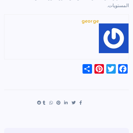
المستويات.
george
S
Pi
T
F
h
nt
wi
a
ar
er
tt
c
e
es
er
e
t
b
o
o