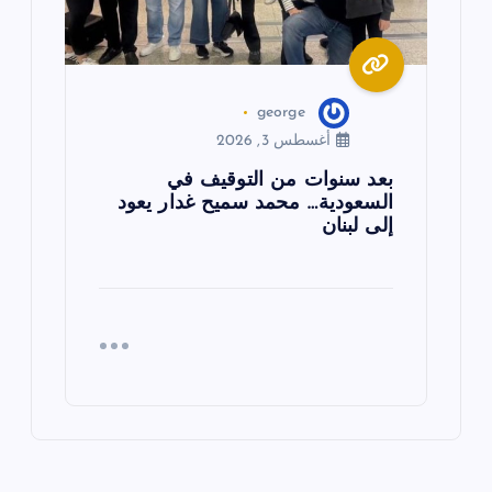
george
أغسطس 3, 2026
بعد سنوات من التوقيف في
السعودية… محمد سميح غدار يعود
إلى لبنان