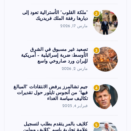
“ملكة القلوب” الأسترالية تعود إلى
2
ديارها رفقة الملك فريدريك
مارس 17, 2026
تصعيد غير مسبوق في الشرق
3
الأوسط: ضربة إسرائيلية – أمريكية
لإيران ورد صاروخي واسع
مارس 2, 2026
جيم تشالمرز يرفض الانتقادات “المبالغ
4
فيها” من أنجوس تايلور حول تقديرات
تكاليف سياسة الغداء
فبراير 4, 2025
كلايف بالمر يتقدم بطلب لتسجيل
5
علامة تجارية باسم “كلايف وبولين