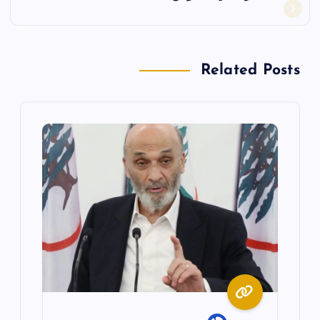
ح
ا
Related Posts
ل
م
ق
ا
ل
ا
ت