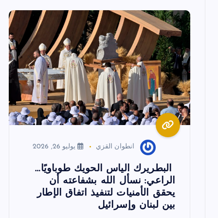
ل
م
ق
ا
ل
ا
انطوان القزي
يوليو 26, 2026
ت
البطريرك الياس الحويك طوباويًا…
الراعي: نسأل الله بشفاعته أن
يحقق الأمنيات لتنفيذ اتفاق الإطار
بين لبنان وإسرائيل