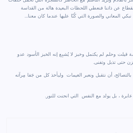
كر بالقادم ونريد التأقلم مع الحاضر كالشجرة التي تحمل حلقات
إنقطاع عن ذاتنا فنعطي اللحظات البعيدة هالة من القداسة
ي المعاني والصورة التي كُنّا عليها عندما كان معنا….
قيلت وحلم لم يكتمل وخبز لا يُشبِع إنه الخبز الأسود عدو
زن حتى تذبل وتفنى.
التصالح، أن نتقبل ونعبر الغيمات وليأخذ كل من جَفا مِرآته
ابرة ، بل يولد مع النفس التي انحنت للنور.