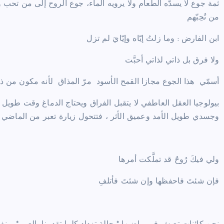
ثمة جوع لا يسدّه الطعام ولا يرويه الماء، جوع الروح إلى من تحب و
من تُحِبّهم
ابن الفارض : وما زلتُ إيّاه وإيّايَ لم تزل
ولا فرق بل ذاتي لذاتي أحبَّت
أسمّي هذا الجوع مجازا القمح الأسود مرّ المذاق لأنه مكون من ذك
بيولوجيا العقل العاطفي لا يتقبل الفراق ويحتاج الدماغ وقت طويل
وجسدي طويل الأمد وعميق الأثر ، فتتحول زيارة تعبر من الماضي 
ولي فيكَ رُوحٌ قد تملَّكت أمرها
فإن شئتَ فاحفظها وإن شئتَ فأتلفِ