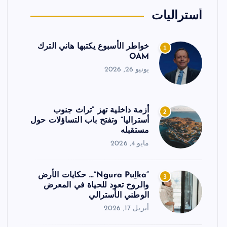
أستراليات
خواطر الأسبوع يكتبها هاني الترك
1
OAM
يونيو 26, 2026
أزمة داخلية تهز “تراث جنوب
2
أستراليا” وتفتح باب التساؤلات حول
مستقبله
مايو 4, 2026
“Ngura Puḻka”… حكايات الأرض
3
والروح تعود للحياة في المعرض
الوطني الأسترالي
أبريل 17, 2026