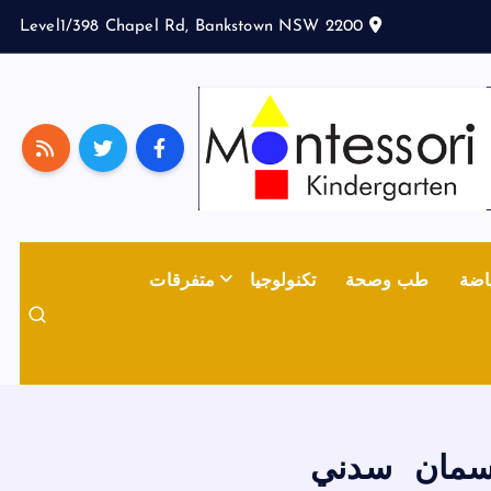
Level1/398 Chapel Rd, Bankstown NSW 2200
اضة
طب وصحة
تكنولوجيا
متفرقات
السمان سدني