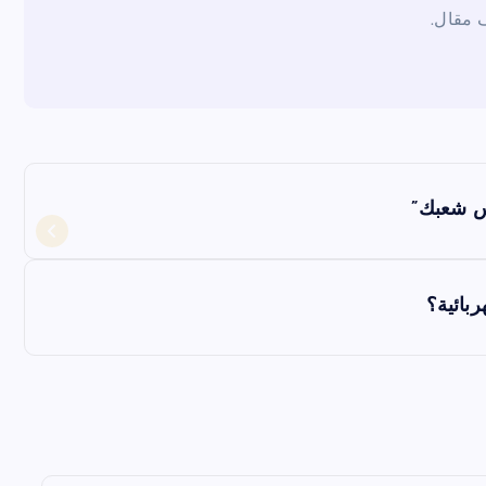
يس شعبك”
بائية؟