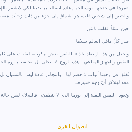
نحن كائنات تعيش في ماضيها * حالة تزداد كلما تقدمنا بالعمر* ونف
عمرها في جذعها، نوستالجيا إعادة اتصالنا بماضينا لكي لانشعر بال
والحنين إلى شخص غاب، هو اشتياق إلى جزء من ذاتك رَحلَت مَعه، نبك
حين امتلأ القلب بالنور
صار كلُّ مافي العالم سلاما
ونجعل من هذا الإبتعاد غذاء للنفس نعجن مكوناته لنقتات على كلمة 
النفس والجهاز المناعي ، هذه الروح لا تتخلى بل تحتفظ ببزرة الح
تُغلق في وجهنا أبواب لا حصر لها والتجاوز عادة ليس بالنسيان بل ب
معه ليتذكر أيّ وَجه خَسِره…
وتعود النفس النقية إلى نورها الذي لا ينطفئ، فالسلام ليس حالة ع
انطوان القزي