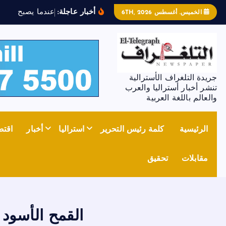
أخبار عاجلة:
ع
ن
د
م
ا
ي
ص
ب
ح
ا
ل
ح
د
ي
الخميس. أغسطس 6TH, 2026
جريدة التلغراف الأسترالية
تنشر أخبار أستراليا والعرب
والعالم باللغة العربية
الرئيسية
كلمة رئيس التحرير
استراليا
أخبار
اقتص
مقابلات
تحقيق
القمح الأسود