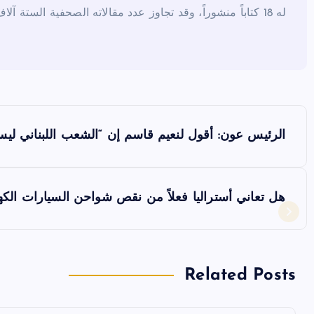
له 18 كتاباً منشوراً، وقد تجاوز عدد مقالاته الصحفية الستة آلاف مقال.
ت
الرئيس عون: أقول لنعيم قاسم إن “الشعب اللبناني ل
ص
فّ
هل تعاني أستراليا فعلاً من نقص شواحن السيارات الكهر
ح
ا
Related Posts