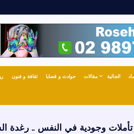
ث
اد
الجالية
مقالات
حوادث و قضايا
ثقافة و فنون
ري
 تأملات وجودية في النفس .. رغدة 