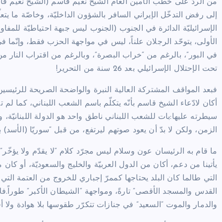
من الردّ على خطب الأمين العام الشيخ نعيم قاسم (الشيخ نعيم قاسم
إلى رفض التدخّل الإيراني السافر بالشؤون الداخليّة، وخاصّة ما يتعل
الإسرائيليّة الدائرة في الجنوب (الجنوب ليس جبهة احتياطيّة للمفاوضا
الأولى، يتوحّد الرجلان علناً، ليس في مواجهة الحزب فقط، وإنّما في 
في البور”، بالرغم من “خراب البصرة”، وبالرغم من اقتراب النار م
تحت الإحتلال الإسرائيلي بعد 26 سنة من التحرير!
فبعد المواقف المشتركة العالية النبرة والواضحة الصريحة للرئيسين “ا
أكان لادّعاء الشيخ قاسم بأنّه يتكلّم باسم الشعب اللبناني، كما لم 
سيطرته عليها:بات للشعب اللبناني ناطق واحد هو الدولة اللبنانيّة، 
الزمن، ولكن لا بدّ أن يعود صوتهم ليرتفع، من قبل “سوريّا (الأسد) برّا
ما قام به الرئيسان عون وسلام ليس مجرّد كلام “لا يقدّم ولا يؤخّر”.ه
يأتينا من دعم، أكان من الدول العربيّة والخليج والسعوديّة، أو كان 
التي طالما كان البلد يحتاجها كممرّ إجباري للخروج من العتمة ال
القدس والمسجد الأقصى” تارةً، ومواجهة “الشيطان الأكبر” طوراً.ف
والدمار والموت “السعيد” في جنازات تتكرّر طقوسها بلا هوادة ولا أف