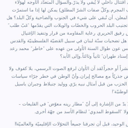
تال داخلي لا يُبقي ولا يذرّ..والسؤال المتعدّد الأوجه لهؤلاء
 المجرم..وكلّ صفات الشرّ المطلق) يمكن لها إذا ما استمرّت
مي المعلن، أن تُبقي على شيء في الجنوب والضاحية وكلّ البلد؟ هل
نيب البلد الحروب والخضّات والويلات التي يقدّمها “غبّ طلب”
س رفيق الحريري رعاية المقاومة من قرار وتنفيذ الإغتيال
 تضحيات سنّة لبنان في سبيل القضيّة الفلسطينيّة والقدس
ّار المجيد”؟ هل وقوف الرئيس عون طوال السنة الأولى من عهده على “خاطر” محمد رعد
 طهران” ثانياً وثالثاً..وإلى الأبد؟
شراً أو حجراً.لقد آن الأوان لرفع الصوت الرسمي، بلا كفوف ولا
رض جذريّاً مع مصالح إيران..وأنّ الوطن في خطر جرّاء سياسات
الحزب من قبل أمثال نبيه برّي ووليد جنبلاط وجبران باسيل
طنيّة”!
بدّ من الإشارة إلى أنّ “مطار رينه معوّض” في القليعات –
ولا “السقوط المدوي” لنظام الأسد من جهّة أخرى.
يد، قبل أن تجرفنا جميعاً التحوّلات الإقليميّة والعالميّة!!