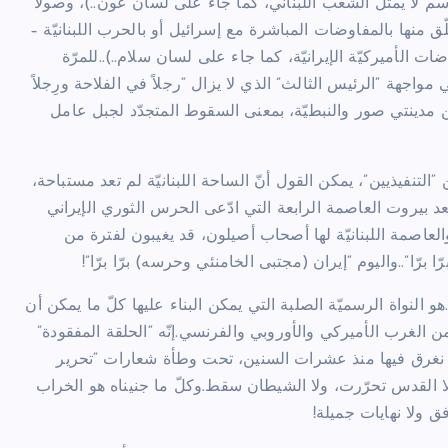
 لا يمثّل الشعب اللبناني، كما جاء على لسان عون..)، وصولاً
ّق منها بالمفاوضات المباشرة مع إسرائيل أو بالحرب اللبنانيّة –
ت الأميركيّة الإيرانيّة، كما جاء على لسان سلام..)..للمرّة
مواجهة “الرئيس الثالث” الذي لا يزال “رجلاً في الفلاحة ورِجلاً
ن مدينتي صور والنبطيّة، بمعنى السقوط المتجدّد لجبل عامل
لتنفيذيين”، يمكن القول أنّ الساحة اللبنانيّة لم تعد مستباحة،
تعد بيروت العاصمة الرابعة التي ادّعى الحرس الثوري الإيراني
والعاصمة اللبنانيّة لها أصحاب أصيلون، قد يغيبون لفترة من
 برّا”..واليوم “إيران (مجتبى الخامنئي وحرسه) برّا برّا”!
و النواة الرسميّة الصلبة التي يمكن البناء عليها كلّ ما يمكن أن
من الغرب الأميركي والأوروبي والفرنسي.إنّه “الحلقة المفقودة”
تي نغرق فيها منذ عشرات السنين، تحت وطأة شعارات “تحرير
لا القدس تحرّرت، ولا الشيطان سقط.وكلّ ما جنيناه هو الخراب
ق ولا نهايات جميلة!