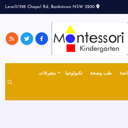
Level1/398 Chapel Rd, Bankstown NSW 2200
اضة
طب وصحة
تكنولوجيا
متفرقات