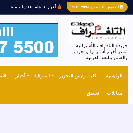
أخبار عاجلة:
ع
ن
د
م
ا
ي
ص
ب
ح
ا
ل
ح
د
ي
الخميس. أغسطس 6TH, 2026
جريدة التلغراف الأسترالية
تنشر أخبار أستراليا والعرب
والعالم باللغة العربية
الرئيسية
كلمة رئيس التحرير
استراليا
أخبار
اقتص
مقابلات
تحقيق