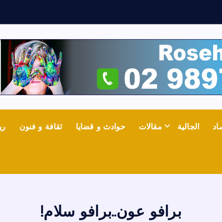
ث
ع
اد
الجالية
مقالات
حوادث و قضايا
ثقافة و فنون
ري
برافو عون..برافو سلام!