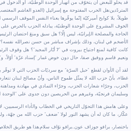
قد يحلو للبعض أن يتخوّف من انهيار الوحدة الوطنيّة، أو الدخول في اقت
المتردّدين:هل الحرب المفتوحة مع إسرائيل (العدو الغاشم المغتصب
طويلاً، بلا كوابح أميركيّة إنّما يوفّرها بعناء النفس الموقف الرس
الخوف المشروع على الوحدة الوطنيّة، يبادله الحزب بالحرص على تج
الحاجة والمصلحة الإيرانيّة، ليس إلّا؟ هل سبق ومنعَ احتضان الرئي
الأضخم في لبنان، وذلك بإشراف مباشر من حسن نصرالله نفسه؟ هل
كانت كافية لمنع اجتياح بيروت في “7 أي
ونعيم قاسم ووفيق صفا، حال دون خوض غمار “إسناد غزّة” أوّلاً، و”إسناد
لقد آن الأوان لقطع “حبل السرّة” مع سرديّات الحزب التي لا توفّر ب
غطاء، بأنّ حزب الله لا يمثّل طموح الناس، وأنّ مصالح لبنان تتعا
الحزب، وجرّاء شعارات الحزب، وجرّاء التمادي في مهادنة ومداهنة 
وسليمان فرنجيّة، وغيرهم من الحريصين دون جدوى على “الوحدة الو
وعلى هامش هذا التحوّل التاريخي في الخطاب والأداء الرسميين، لا 
عكّار، ما كان له أن يشهد النور لولا “ضعف” حزب الله من جهّة، ول
باختصار، برافو جوزاف عون..برافو نوّاف سلام.هذا هو طريق الخلاص الوح