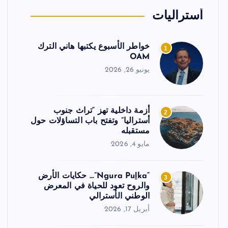
أستراليات
خواطر الأسبوع يكتبها هاني الترك
1
OAM
يونيو 26, 2026
أزمة داخلية تهز “تراث جنوب
2
أستراليا” وتفتح باب التساؤلات حول
مستقبله
مايو 4, 2026
“Ngura Puḻka”… حكايات الأرض
3
والروح تعود للحياة في المعرض
الوطني الأسترالي
أبريل 17, 2026