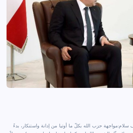
لام:مواجهة حزب الله بكلّ ما أوتيا من إدانة واستنكار، بدءً