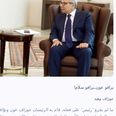
برافو عون..برافو سلام!
جوزاف وهبه
ما لم يجرؤ “رئيس” على فعله، قام به الرئيسان جوزاف عون ونوّاف س