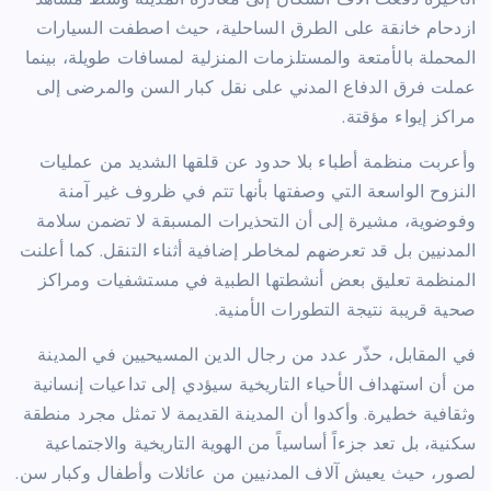
الأخيرة دفعت آلاف السكان إلى مغادرة المدينة وسط مشاهد
ازدحام خانقة على الطرق الساحلية، حيث اصطفت السيارات
المحملة بالأمتعة والمستلزمات المنزلية لمسافات طويلة، بينما
عملت فرق الدفاع المدني على نقل كبار السن والمرضى إلى
مراكز إيواء مؤقتة.
وأعربت منظمة أطباء بلا حدود عن قلقها الشديد من عمليات
النزوح الواسعة التي وصفتها بأنها تتم في ظروف غير آمنة
وفوضوية، مشيرة إلى أن التحذيرات المسبقة لا تضمن سلامة
المدنيين بل قد تعرضهم لمخاطر إضافية أثناء التنقل. كما أعلنت
المنظمة تعليق بعض أنشطتها الطبية في مستشفيات ومراكز
صحية قريبة نتيجة التطورات الأمنية.
في المقابل، حذّر عدد من رجال الدين المسيحيين في المدينة
من أن استهداف الأحياء التاريخية سيؤدي إلى تداعيات إنسانية
وثقافية خطيرة. وأكدوا أن المدينة القديمة لا تمثل مجرد منطقة
سكنية، بل تعد جزءاً أساسياً من الهوية التاريخية والاجتماعية
لصور، حيث يعيش آلاف المدنيين من عائلات وأطفال وكبار سن.