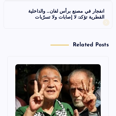
فّ
انفجار في مصنع برأس لفان… والداخلية
ح
القطرية تؤكد: لا إصابات ولا تسرّبات
ا
ل
Related Posts
م
ق
ا
ل
ا