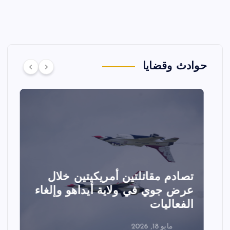
حوادث وقضايا
تصادم مقاتلتين أمريكيتين خلال
ا
عرض جوي في ولاية أيداهو وإلغاء
الفعاليات
ا
مايو 18, 2026