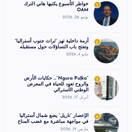
خواطر الأسبوع يكتبها هاني الترك
1
OAM
يونيو 26, 2026
أزمة داخلية تهز “تراث جنوب أستراليا”
2
وتفتح باب التساؤلات حول مستقبله
مايو 4, 2026
“Ngura Puḻka”… حكايات الأرض
3
والروح تعود للحياة في المعرض
الوطني الأسترالي
أبريل 17, 2026
الإعصار “ناريل” يضع شمال أستراليا
4
في مواجهة مباشرة مع غضب المناخ
مارس 19, 2026