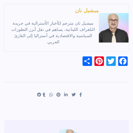
ميشيل نان
ميشيل نان مترجم للأخبار الأسترالية في جريدة
التلغراف اللبنانية، يساهم في نقل أبرز التطورات
السياسية والاقتصادية في أستراليا إلى القارئ
العربي.
S
Pi
T
F
h
nt
wi
a
ar
er
tt
c
e
es
er
e
t
b
o
o
k