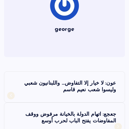
george
ت
عون: لا خيار إلا التفاوض… واللبنانيون شعبي
ص
وليسوا شعب نعيم قاسم
فّ
جعجع: اتهام الدولة بالخيانة مرفوض ووقف
ح
المفاوضات يفتح الباب لحرب أوسع