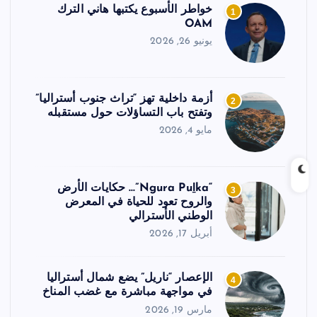
خواطر الأسبوع يكتبها هاني الترك
1
OAM
يونيو 26, 2026
أزمة داخلية تهز “تراث جنوب أستراليا”
2
وتفتح باب التساؤلات حول مستقبله
مايو 4, 2026
“Ngura Puḻka”… حكايات الأرض
3
والروح تعود للحياة في المعرض
الوطني الأسترالي
أبريل 17, 2026
الإعصار “ناريل” يضع شمال أستراليا
4
في مواجهة مباشرة مع غضب المناخ
مارس 19, 2026