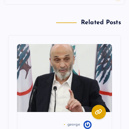
ا
ل
Related Posts
م
ق
ا
ل
ا
ت
george