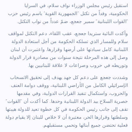
استقبل رئيس مجلس الوزراء نواف سلام، في السرايا
الحكومية، وفداً من تكتل “الجمهورية القوية” باسم رئيس حزب
“القوات اللبنانية” سمير جعجع، ضمّ عدداً من نواب التكتل.
وأكدت النائبة ستريدا جعجع، عقب اللقاء، دعم التكتل لمواقف
سلام وللمسار الذي تسلكه الحكومة من أجل استعادة الدولة
اللبنانية كامل سيادتها على أرضها وقرارها. واعتبرت أن لبنان
وصل إلى هذه المرحلة نتيجة سنوات من مصادرة قرار الدولة
وتوريطه في حروب وصراعات لا علاقة للبنانيين بها.
وشددت جعجع على دعم كل جهد يهدف إلى تحقيق الانسحاب
الإسرائيلي الكامل من الأراضي اللبنانية، ووقف دوامة العنف
والحروب، واستكمال تنفيذ القرارات الدولية، وفي مقدمها
حصرية السلاح بيد الدولة اللبنانية وحدها. كما أكدت أن “القوات”
تقف إلى جانب رئيس الحكومة في كل خطوة تعيد للدولة هيبتها
وسلطتها وقرارها الحر، معتبرة أن لا خلاص للبنان إلا بقيام دولة
فعلية تحتضن جميع أبنائها وتحمي مستقبلهم.