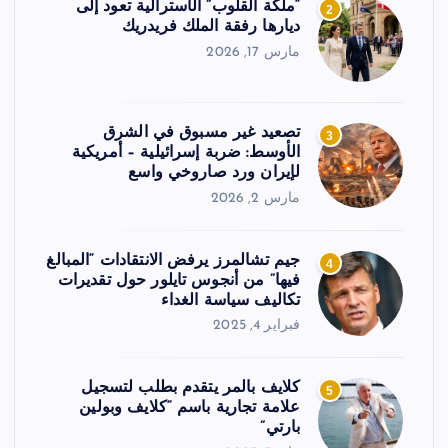
“ملكة القلوب” الأسترالية تعود إلى
2
ديارها رفقة الملك فريدريك
مارس 17, 2026
تصعيد غير مسبوق في الشرق
3
الأوسط: ضربة إسرائيلية – أمريكية
لإيران ورد صاروخي واسع
مارس 2, 2026
جيم تشالمرز يرفض الانتقادات “المبالغ
4
فيها” من أنجوس تايلور حول تقديرات
تكاليف سياسة الغداء
فبراير 4, 2025
كلايف بالمر يتقدم بطلب لتسجيل
5
علامة تجارية باسم “كلايف وبولين
بارتي”