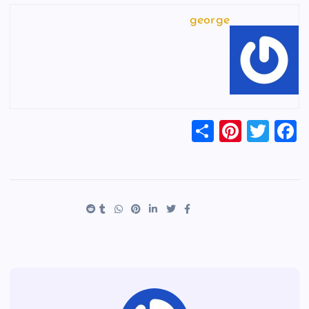
george
S
Pi
T
F
h
nt
wi
a
ar
er
tt
c
e
es
er
e
t
b
o
o
k