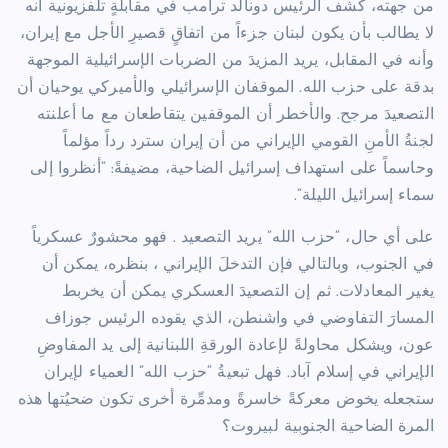
من جهته، كشف الرئيس دونالد ترامب في مقابلةٍ تلفزيونية أنه
لا يطالب بأن يكون لبنان جزءاً من اتفاقٍ قصيرِ الأجل مع إيران،
وأنه في المقابل، يريد المزيدَ من الضربات الإسرائيلية الموجهة
بدقة على حزب الله. الموقفان الإسرائيلي والأميركي يوحيان أن
التصعيدَ مرجح. والأخطر أن الموقفين يتقاطعان مع ما أعلنته
لجنةُ الأمنِ القومي الإيراني من أن إيران سترد رداً مؤلماً
وحاسماً على استهداف إسرائيل الضاحية، مضيفةً: “أنظروا إلى
سماء إسرائيل الليلة”.
على أي حال، “حزب الله” يريد التصعيد . فهو محشورٌ عسكرياً
في الجنوب، وبالتالي فإن التدخلَ الإيراني ، بنظره، يمكن أن
يغير المعادلات. ثم إن التصعيدَ العسكري يمكن أن يخربط
المسارَ التفاوضي في واشنطن، الذي يقوده الرئيس جوزاف
عون، ويشكل محاولةً لإعادة الورقةِ اللبنانية إلى يد المفاوضِ
الإيراني في إسلام آباد. فهل تبعيةُ “حزب الله” العمياء لإيران
ستجعله يخوض معركةً خاسرةً ومدمِّرة أخرى تكون ضحيُتها هذه
المرة الضاحية الجنوبية لبيروت؟