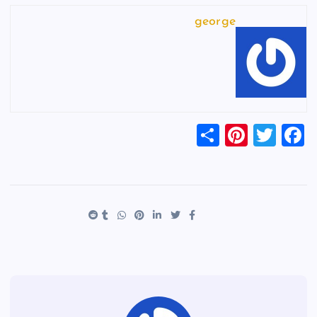
george
S
Pi
T
F
h
nt
wi
a
ar
er
tt
c
e
es
er
e
t
b
o
o
k