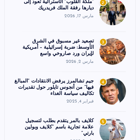
“ملكة القلوب” الأسترالية تعود إلى
2
ديارها رفقة الملك فريدريك
مارس 17, 2026
تصعيد غير مسبوق في الشرق
3
الأوسط: ضربة إسرائيلية – أمريكية
لإيران ورد صاروخي واسع
مارس 2, 2026
جيم تشالمرز يرفض الانتقادات “المبالغ
4
فيها” من أنجوس تايلور حول تقديرات
تكاليف سياسة الغداء
فبراير 4, 2025
كلايف بالمر يتقدم بطلب لتسجيل
5
علامة تجارية باسم “كلايف وبولين
بارتي”