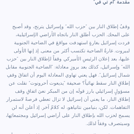
مقدمة “أم تي في”
وقفُ إطلاق النار بين “حزب الله” وإسرائيل يترنح، وقد أصبح
على المحك. الحزب أطلق النار باتجاه الأراضي الإسرائيلية،
فردت إسرائيل بغارةٍ استهدفت مواقعَ في الضاحية الجنوبية
لبيروت. غارةُ الضاحية تكتسب أكثر من معنى. إذ إنها الأولى
عليها، بعد إعلان الرئيسِ الأميركي وقفاً لإطلاق النار بين “حزب
الله” وإسرائيل، كذلك بعد بروزِ معادلة: “الضاحية الجنوبية مقابل
شمال إسرائيل”. فهل يعني تهاوي المعادلة اليوم أن اتفاقَ وقفِ
إطلاقِ النار سقط نهائياً؟ صحيفة “يديعوت أحرونوت” نقلت عن
مسؤولٍ إسرائيلي بارز قولَه إن من المبكر نعيَ اتفاقِ وقف
إطلاق النار، ما يعني أن إسرائيل لا تزال تعطي فرصةً لاستمرار
التفاهمات. لكن، بنيامين نتانياهو، له كلامٌ آخر. إذ أعلن أنه لن
يسمح لحزب الله بإطلاق النار على أراضي إسرائيل ومجتمعاتِها،
وسيتصرف وفقاً لذلك.