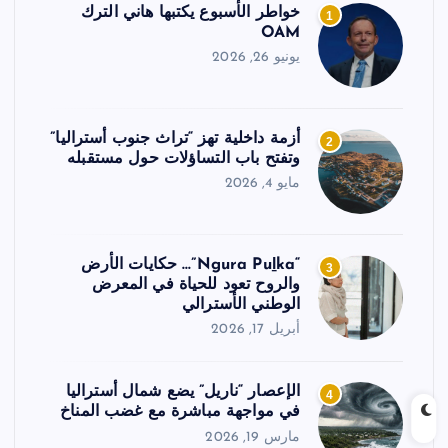
خواطر الأسبوع يكتبها هاني الترك
1
OAM
يونيو 26, 2026
أزمة داخلية تهز “تراث جنوب أستراليا”
2
وتفتح باب التساؤلات حول مستقبله
مايو 4, 2026
“Ngura Puḻka”… حكايات الأرض
3
والروح تعود للحياة في المعرض
الوطني الأسترالي
أبريل 17, 2026
الإعصار “ناريل” يضع شمال أستراليا
4
في مواجهة مباشرة مع غضب المناخ
مارس 19, 2026