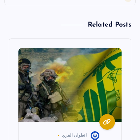
ا
ل
Related Posts
م
ق
ا
ل
ا
ت
انطوان القزي