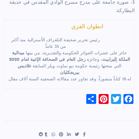
3- صورة جامعة على مدرج مسرح الوادي المقدس في حديقة
البطاركة.
انطوان القزي
رئيس تحرير صحيفة التلغراف الأسترالية منذ أكثر
من 35 عاماً.
حائز على عشرات الجوائز الحكومية والتقديرية، من بينها
ميدالية
الملكة إليزابيث
، وجائزة
رجل العام في الصحافة الإثنية لعام 2020
التي منحتها رئيسة حكومة نيو ساوث ويلز السابقة
غلاديس
بيريجكليان
.
له 18 كتاباً منشوراً، وقد تجاوز عدد مقالاته الصحفية الستة آلاف مقال.
S
Pi
T
F
h
nt
wi
a
ar
er
tt
c
e
es
er
e
t
b