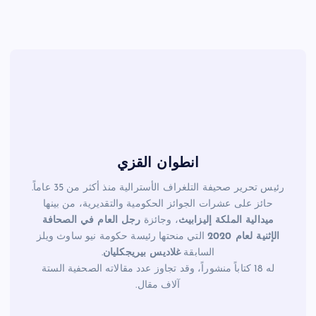
o
o
k
انطوان القزي
رئيس تحرير صحيفة التلغراف الأسترالية منذ أكثر من 35 عاماً.
حائز على عشرات الجوائز الحكومية والتقديرية، من بينها
ميدالية الملكة إليزابيث
، وجائزة
رجل العام في الصحافة
الإثنية لعام 2020
التي منحتها رئيسة حكومة نيو ساوث ويلز
السابقة
غلاديس بيريجكليان
.
له 18 كتاباً منشوراً، وقد تجاوز عدد مقالاته الصحفية الستة
آلاف مقال.