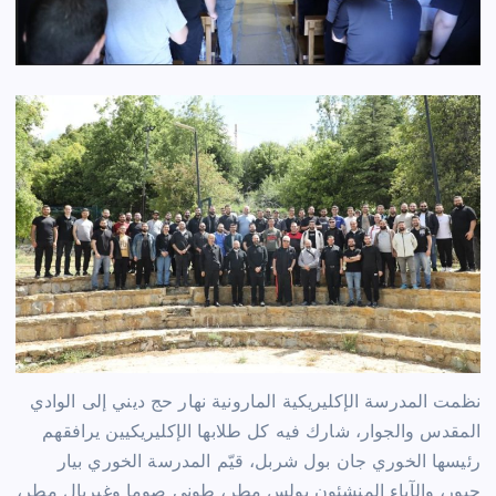
نظمت المدرسة الإكليريكية المارونية نهار حج ديني إلى الوادي
المقدس والجوار، شارك فيه كل طلابها الإكليريكيين يرافقهم
رئيسها الخوري جان بول شربل، قيّم المدرسة الخوري بيار
جبور، والآباء المنشئون بولس مطر، طوني صوما وغبريال مطر،