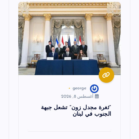
ق
ا
ل
ا
ت
george
أغسطس 8, 2026
“ثغرة مجدل زون” تشعل جبهة
الجنوب في لبنان