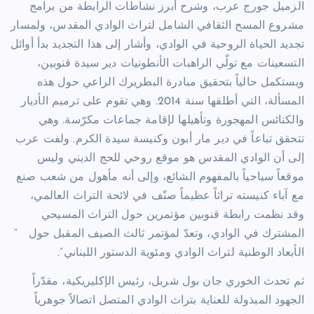
الزميل جورج عرب، وشرح أبرز نشاطات الرابطة من برامج
مشروع المسح الثقافي الشامل لتراث الوادي المقدس، ولمسار
تجديد الحياة الروحية في الوادي، وأشار إلى هذا التجديد بدأ أوائل
التسعينات مع تولّي الراهبات الأنطونيات دير سيدة قنوبين،
ويستكمل حالياً بتحقيق مبادرة البطريرك الراعي حول هذه
المسألة، التي أطلقها سنة 2014. وهي تقوم على ترميم الأديار
والكنائس المهجورة وتأهيلها لإقامة جماعات مكرّسة. وهي
تتحقق تباعاً في دير مار أبون وكنيسة سيدة الكرم. ولفت عرب
إلى أن الوادي المقدس هو موقع روحي للحج الديني وليس
موقعاً سياحياً بالمفهوم الشائع، وإلى أنه مأهول من شعب صنع
مع آباء كنيسته تراثاً عظيماً صنّف في لائحة التراث العالمي،
وقد نظمت رابطة قنوبين مؤتمرين حول التراث المسيحي
المشترك في الوادي، وتعدّ لمؤتمر ثالث الصيف المقبل حول ”
الأبعاد الوطنية لتراث الوادي ومئوية الدستور اللبناني”.
ثم تحدث الخوري جان بول شربل، رئيس الإكليريكية، مقدّراً
الجهود المبذولة للعناية بتراث الوادي المتصل اتصالاً جوهرياً