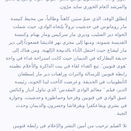
والمرشد العام الخوري سايد مرّون.
إنطلق الوفد، الذي ضمّ ستين كاهناً وطالباً، من محيط كنيسة
مار رومانوس في حدشيت نزولاّ بإتجاه الوادي، حيث شملت
الجولة دير الصليب وديري مار سركيس ومار بهنام وكنيسة
القديسة شمونة، ومنها إلى مجرى نهر قاديشا فصعوداً إلى دير
مار ليشاع حيث احتفل الآباء بالذبيحة الإلهية، ومن هناك إلى
حديقة البطاركة في الديمان حيث كانت استراحة غداء في واحة
“هوى قنوبين”. تبع الغداء لقاء في بيت الذاكرة والأعلام نظمته
رابطة قنوبين للرسالة والتراث وراهبات دير مار إسطفان
الأنطونيات في الحديقة. وعرضت الأخت لينا الخوند، رئيسة
الدير، فيلم ” معالم الوادي المقدس” الذي تناول أديار وكنائس
عمق الوادي في قنوبين وقزحيا وحماطورة وحدشيت، وجواره
في بشري وبقاعكفرا وبقرقاشا وحصرون والديمان وحدث
الجبة.
تلا الفيلم ترحيب من أمين النشر والإعلام في رابطة قنوبين