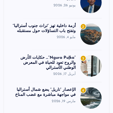
يونيو 26, 2026
أزمة داخلية تهز “تراث جنوب أستراليا”
2
وتفتح باب التساؤلات حول مستقبله
مايو 4, 2026
“Ngura Puḻka”… حكايات الأرض
3
والروح تعود للحياة في المعرض
الوطني الأسترالي
أبريل 17, 2026
الإعصار “ناريل” يضع شمال أستراليا
4
في مواجهة مباشرة مع غضب المناخ
مارس 19, 2026