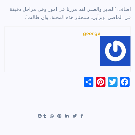
أضاف: “الصبر والصبر. لقد مررنا في أمور وفي مراحل دقيقة
في الماضي. وبرأيي، سنجتاز هذه المحنة، وإن طالت”.
george
S
Pi
T
F
h
nt
wi
a
ar
er
tt
c
e
es
er
e
t
b
o