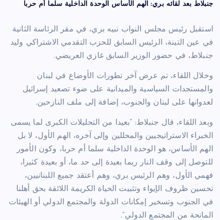
جنبلاط بعد لقائه بري: الهم الأساس الوحدة الداخلية سلما أم حربا
استقبل رئيس مجلس النواب نبيه بري، في مقر الرئاسة الثانية
في عين التينة، الرئيس السابق للحزب التقدمي الاشتراكي وليد
جنبلاط، في حضور الوزير السابق غازي العريضي.
وخلال اللقاء، تم عرض آخر تطورات الأوضاع في لبنان
والمستجدات السياسية والميدانية على ضوء تصعيد إسرائيل
لعدوانها على لبنان والجنوب، إضافة إلى ملف النازحين.
وبعد اللقاء، قال جنبلاط: “بعيدا من التحليلات الكبرى لما يسمى
الخبراء الاستراتيجيين والمحللين وإلى آخره، الهم الأول، لا بل
الهم الأساس، هو الوحدة الداخلية سلما أم حربا، وكون الأمور
للتوصل إلى وقف النار ربما بعيدة إلى حد ما، أو بعيدة كثيرا،
فهمي الأول، وهم الرئيس بري، وهم أعتقد جميع اللبنانيين،
تحسين ظروف الإيواء وتثبيت الحياة الكريمة اللائقة بحق أهلنا
في الجنوب وتسخير إمكانات الدولة والمجتمع الدولي أو الهيئات
المانحة من المجتمع الدولي”.