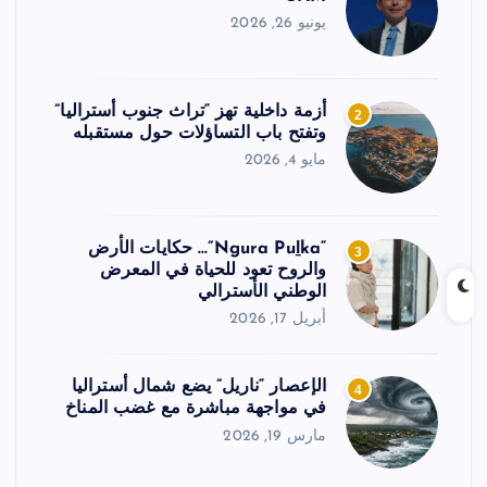
يونيو 26, 2026
أزمة داخلية تهز “تراث جنوب أستراليا”
2
وتفتح باب التساؤلات حول مستقبله
مايو 4, 2026
“Ngura Puḻka”… حكايات الأرض
3
والروح تعود للحياة في المعرض
الوطني الأسترالي
أبريل 17, 2026
الإعصار “ناريل” يضع شمال أستراليا
4
في مواجهة مباشرة مع غضب المناخ
مارس 19, 2026