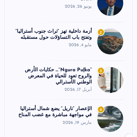
يونيو 26, 2026
أزمة داخلية تهز “تراث جنوب أستراليا”
2
وتفتح باب التساؤلات حول مستقبله
مايو 4, 2026
“Ngura Puḻka”… حكايات الأرض
3
والروح تعود للحياة في المعرض
الوطني الأسترالي
أبريل 17, 2026
الإعصار “ناريل” يضع شمال أستراليا
4
في مواجهة مباشرة مع غضب المناخ
مارس 19, 2026