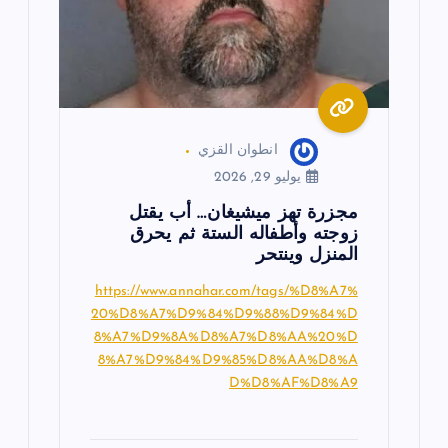
ا
ت
انطوان القزي
يوليو 29, 2026
مجزرة تهز ميشيغان… أب يقتل
زوجته وأطفاله الستة ثم يحرق
المنزل وينتحر
https://www.annahar.com/tags/%D8%A7%
20%D8%A7%D9%84%D9%88%D9%84%D
8%A7%D9%8A%D8%A7%D8%AA%20%D
8%A7%D9%84%D9%85%D8%AA%D8%A
D%D8%AF%D8%A9