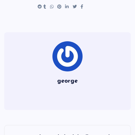
e
es
er
e
t
b
o
o
k
george
ت