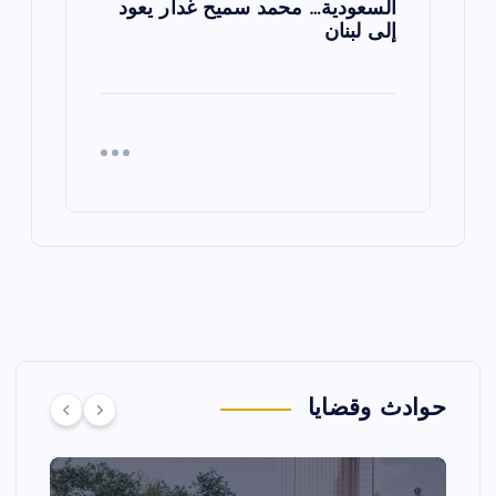
السعودية… محمد سميح غدار يعود
إلى لبنان
حوادث وقضايا