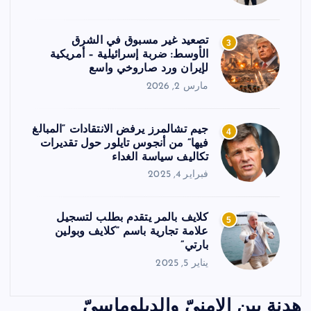
تصعيد غير مسبوق في الشرق
3
الأوسط: ضربة إسرائيلية – أمريكية
لإيران ورد صاروخي واسع
مارس 2, 2026
جيم تشالمرز يرفض الانتقادات “المبالغ
4
فيها” من أنجوس تايلور حول تقديرات
تكاليف سياسة الغداء
فبراير 4, 2025
كلايف بالمر يتقدم بطلب لتسجيل
5
علامة تجارية باسم “كلايف وبولين
بارتي”
يناير 5, 2025
هدنة بين الامنيّ والدبلوماسيّ