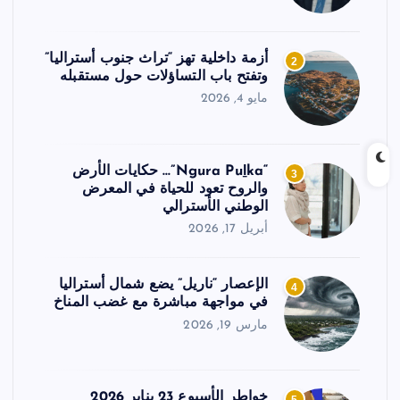
أزمة داخلية تهز “تراث جنوب أستراليا”
2
وتفتح باب التساؤلات حول مستقبله
مايو 4, 2026
“Ngura Puḻka”… حكايات الأرض
3
والروح تعود للحياة في المعرض
الوطني الأسترالي
أبريل 17, 2026
الإعصار “ناريل” يضع شمال أستراليا
4
في مواجهة مباشرة مع غضب المناخ
مارس 19, 2026
خواطر الأسبوع 23 يناير 2026