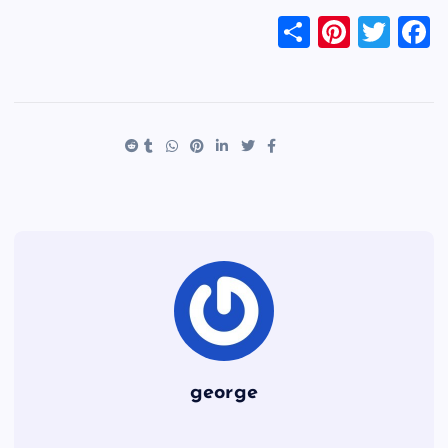
S
Pi
T
F
h
nt
wi
a
ar
er
tt
c
e
es
er
e
t
b
o
o
k
george