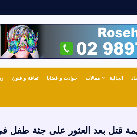
ش
ع
اد
الجالية
مقالات
حوادث و قضايا
ثقافة و فنون
ري
يمة قتل بعد العثور على جثة طفل ف