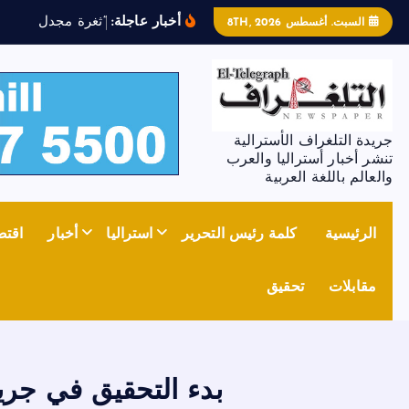
أخبار عاجلة:
“
ث
غ
ر
ة
م
ج
د
ل
ز
و
ن
”
ت
السبت. أغسطس 8TH, 2026
جريدة التلغراف الأسترالية
تنشر أخبار أستراليا والعرب
والعالم باللغة العربية
الرئيسية
كلمة رئيس التحرير
استراليا
أخبار
اقتص
مقابلات
تحقيق
بدء التحقيق في جر