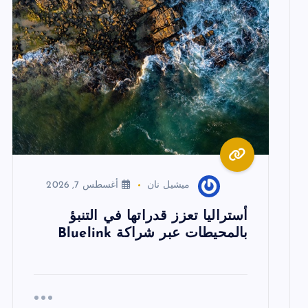
م
ق
ا
ل
ا
ميشيل نان
أغسطس 7, 2026
ت
أستراليا تعزز قدراتها في التنبؤ
بالمحيطات عبر شراكة Bluelink