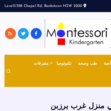
Level1/398 Chapel Rd, Bankstown NSW 2200
اضة
طب وصحة
تكنولوجيا
متفرقات
ي منزل غرب برزبن