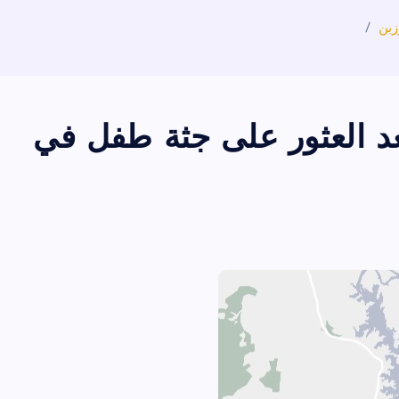
زبن
عد العثور على جثة طفل في