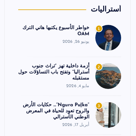
أستراليات
خواطر الأسبوع يكتبها هاني الترك
1
OAM
يونيو 26, 2026
أزمة داخلية تهز “تراث جنوب
2
أستراليا” وتفتح باب التساؤلات حول
مستقبله
مايو 4, 2026
“Ngura Puḻka”… حكايات الأرض
3
والروح تعود للحياة في المعرض
الوطني الأسترالي
أبريل 17, 2026