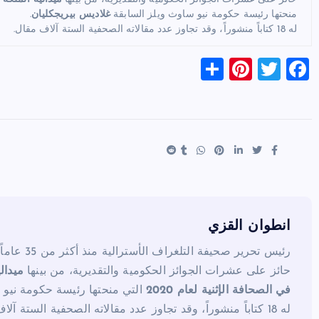
منحتها رئيسة حكومة نيو ساوث ويلز السابقة
غلاديس بيريجكليان
.
له 18 كتاباً منشوراً، وقد تجاوز عدد مقالاته الصحفية الستة آلاف مقال.
S
Pi
T
F
h
nt
wi
a
ar
er
tt
c
e
es
er
e
t
b
o
o
k
انطوان القزي
رئيس تحرير صحيفة التلغراف الأسترالية منذ أكثر من 35 عاماً.
حائز على عشرات الجوائز الحكومية والتقديرية، من بينها
ميدال
في الصحافة الإثنية لعام 2020
التي منحتها رئيسة حكومة نيو 
له 18 كتاباً منشوراً، وقد تجاوز عدد مقالاته الصحفية الستة آلاف مقال.