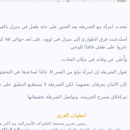
تتحدث امرأة مع الشرطة بعد العثور على جثة طفل في منزل بالق
استُد
عثروا على طفل فاقدًا للوعي.
وأُعلن عن وفاته في مكان الحادث.
تقول الشرطة إن امرأة تبلغ من العمر 31 عامًا تُساعدها في التحقيق.
كان الاثنان يعرفان بعضهما، لكن الشرطة لا تستطيع التعليق على ط
تم إغلاق مسرح الجريمة، وتواصل الشرطة تحقيقاتها
انطوان القزي
رئيس تحرير صحيفة التلغراف الأسترالية منذ أكثر من 35 عام
حائز على عشرات الجوائز الحكومية والتقديرية، من بينها
ميدالية الملكة 