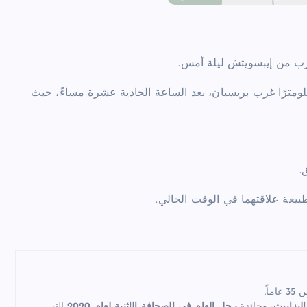
رب من إيبسويتش ليلة أمس.
عيت فرق الطوارئ إلى منزل في لوود، على بُعد حوالي 66 كيلومترًا غرب بريسبان، بعد الساعة الحادية عشرة مساءً، حيث
بيعة علاقتهما في الوقت الحالي.
اً.
إليزابيث
، وجائزة
رجل العام في الصحافة الإثنية لعام 2020
التي