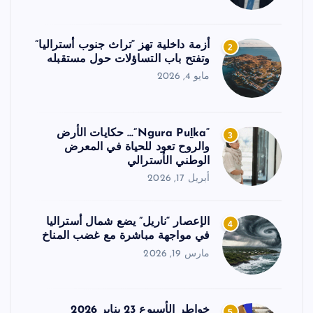
أزمة داخلية تهز “تراث جنوب أستراليا”
2
وتفتح باب التساؤلات حول مستقبله
مايو 4, 2026
“Ngura Puḻka”… حكايات الأرض
3
والروح تعود للحياة في المعرض
الوطني الأسترالي
أبريل 17, 2026
الإعصار “ناريل” يضع شمال أستراليا
4
في مواجهة مباشرة مع غضب المناخ
مارس 19, 2026
خواطر الأسبوع 23 يناير 2026
5