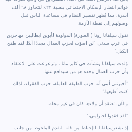
قوائم انتظار الإسكان الاجتماعي بنسبة ٢٢٪ لتتجاوز ٦٨ ألف
أسرة، مما يُظهر تقصير النظام في مساعدة الناس قبل
وصولهم إلى نقطة الأزمة.
تقول سيلفانا روتا ( الصورة) المولودة لأبوين ايطاليين مهاجرَين
في غرب سدني: “لن أصوّت لحزب العمال مجددًا أبدًا. لقد طفح
الكيل.”
وُلدت سيلفانا ونشأت في كابراماتا ، وترعرعت على الاعتقاد
بأن حزب العمال وحده هو من سيدافع عنها.
“أخبرتني أمي أنه حزب الطبقة العاملة، حزب الفقراء، لذلك
كنت أطيعها.”
والآن، تعتقد أن ولاءها كان في غير محله.
“لقد فقدوا احترامي،”
إذ تشعرسيلفانا بالإحباط من قلة التقدم الملحوظ من جانب