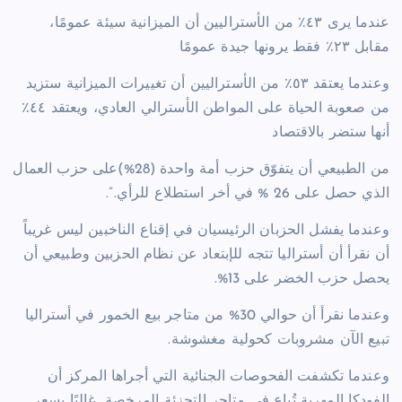
عندما يرى ٤٣٪ من الأستراليين أن الميزانية سيئة عمومًا،
مقابل ٢٣٪ فقط يرونها جيدة عمومًا
وعندما يعتقد ٥٣٪ من الأستراليين أن تغييرات الميزانية ستزيد
من صعوبة الحياة على المواطن الأسترالي العادي، ويعتقد ٤٤٪
أنها ستضر بالاقتصاد
من الطبيعي أن يتفوّق حزب أمة واحدة (28%)على حزب العمال
الذي حصل على 26 % في أخر استطلاع للرأي.”.
وعندما يفشل الحزبان الرئيسيان في إقناع الناخبين ليس غريباً
أن نقرأ أن أستراليا تتجه للإبتعاد عن نظام الحزبين وطبيعي أن
يحصل حزب الخضر على 13%.
وعندما نقرأ أن حوالي 30% من متاجر بيع الخمور في أستراليا
تبيع الآن مشروبات كحولية مغشوشة.
وعندما تكشفت الفحوصات الجنائية التي أجراها المركز أن
الفودكا المهربة تُباع في متاجر التجزئة المرخصة غالبًا بسعر