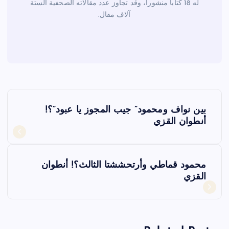
له 18 كتاباً منشوراً، وقد تجاوز عدد مقالاته الصحفية الستة
آلاف مقال.
ت
بين نواف ومحمود” جيب المجوز يا عبود”؟!
ص
أنطوان القزي
فّ
محمود قماطي وأرتحششتا الثالث؟! أنطوان
ح
القزي
ا
ل