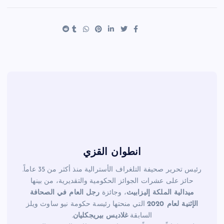
ar
er
tt
c
e
es
er
e
t
b
o
o
k
انطوان القزي
رئيس تحرير صحيفة التلغراف الأسترالية منذ أكثر من 35 عاماً.
حائز على عشرات الجوائز الحكومية والتقديرية، من بينها
ميدالية الملكة إليزابيث
، وجائزة
رجل العام في الصحافة
الإثنية لعام 2020
التي منحتها رئيسة حكومة نيو ساوث ويلز
السابقة
غلاديس بيريجكليان
.