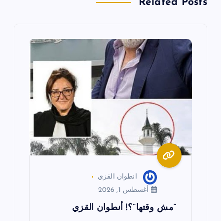
Related Posts
م
ق
ا
ل
ا
ت
انطوان القزي
أغسطس 1, 2026
“مش وقتها”؟! أنطوان القزي