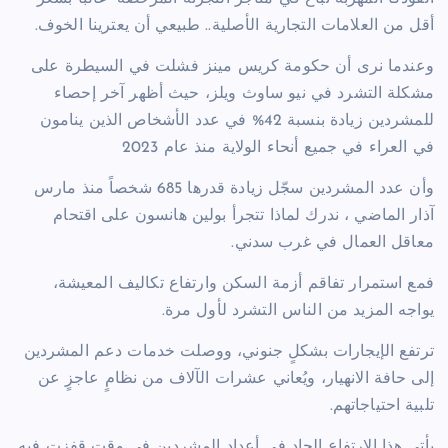
أقل من العلامات التجارية الأصلية.. طبيعي أن يعترينا الخوف.
وعندما نرى أن حكومة كريس مينز فشلت في السيطرة على
مشكلة التشرد في نيو ساوث ويلز، حيث أظهر آخر إحصاء
للمشردين زيادة بنسبة 42% في عدد الأشخاص الذين ينامون
في العراء في جميع أنحاء الولاية منذ عام 2023
وأن عدد المشردين سجّل زيادة قدرها 685 شخصاً منذ مارس
آذار الماضي ، ندرك لماذا تتجرأ بولين هانسون على اقتحام
معاقل العمال في غرب سدني.
فمع استمرار تفاقم أزمة السكن وارتفاع تكاليف المعيشة،
يواجه المزيد من الناس التشرد لأول مرة.
ترتفع الإيجارات بشكلٍ جنوني، ووصلت خدمات دعم المشردين
إلى حافة الانهيار، ويُعاني عشرات الآلاف من نظامٍ عاجزٍ عن
تلبية احتياجاتهم.
يأتي هذا الارتفاع الحاد في أعداد المشردين في وقتٍ قفزت فيه