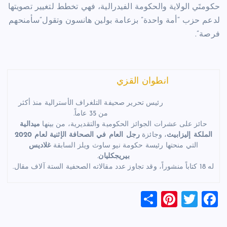
حكومتَي الولاية والحكومة الفيدرالية، فهي تخطط لتغيير تصويتها
لدعم حزب “أمة واحدة” بزعامة بولين هانسون وتقول”سأمنحهم
فرصة”.
انطوان القزي
رئيس تحرير صحيفة التلغراف الأسترالية منذ أكثر
من 35 عاماً.
حائز على عشرات الجوائز الحكومية والتقديرية، من بينها
ميدالية
الملكة إليزابيث
، وجائزة
رجل العام في الصحافة الإثنية لعام 2020
التي منحتها رئيسة حكومة نيو ساوث ويلز السابقة
غلاديس
بيريجكليان
.
له 18 كتاباً منشوراً، وقد تجاوز عدد مقالاته الصحفية الستة آلاف مقال.
S
Pi
T
F
h
nt
wi
a