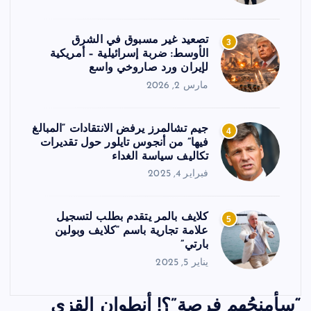
تصعيد غير مسبوق في الشرق
3
الأوسط: ضربة إسرائيلية – أمريكية
لإيران ورد صاروخي واسع
مارس 2, 2026
جيم تشالمرز يرفض الانتقادات “المبالغ
4
فيها” من أنجوس تايلور حول تقديرات
تكاليف سياسة الغداء
فبراير 4, 2025
كلايف بالمر يتقدم بطلب لتسجيل
5
علامة تجارية باسم “كلايف وبولين
بارتي”
يناير 5, 2025
“سأمنحُهم فرصة”؟! أنطوان القزي