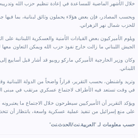
خلال الأشهر الماضية للمساعدة في إعادة تنظيم حزب الله وتدريبه
وبحسب المصادر، فإن بعض هؤلاء يحملون وثائق لبنانية، بما فيها 
للحزب شمال نهر الزهراني.
ويلوم الأميركيون بعض القيادات الأمنية والعسكرية اللبنانية على 
الجيش اللبناني ما زالت خارج نفوذ حزب الله ويمكن التعاون معها
وكان وزير الخارجية الأميركي ماركو روبيو قد أشار قبل أسابيع إلى
اللبناني.
وتريد واشنطن، بحسب التقرير، قراراً واضحاً من الدولة اللبنانية
في وقت تستعد فيه الأطراف لاجتماع عسكري مرتقب في مبنى البنت
ويؤكد التقرير أن الأميركيين سيطرحون خلال الاجتماع ما يعتبرونه
على منع إسرائيل من تنفيذ عملية عسكرية واسعة، بانتظار أن تتخذ 
حسب معلومات لـ “العربية.نت/الحدث.نت”