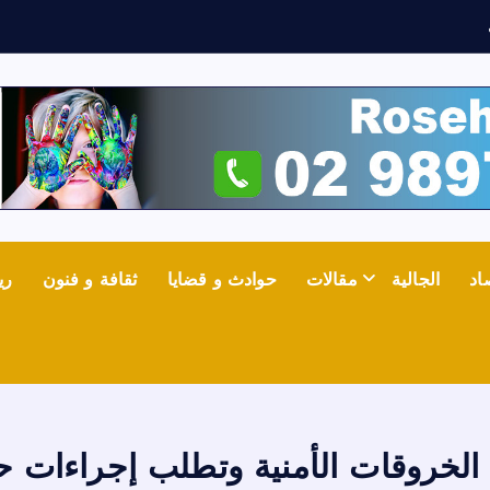
ف
ي
ا
ل
ص
اد
الجالية
مقالات
حوادث و قضايا
ثقافة و فنون
ري
خروقات الأمنية وتطلب إجراءات ح