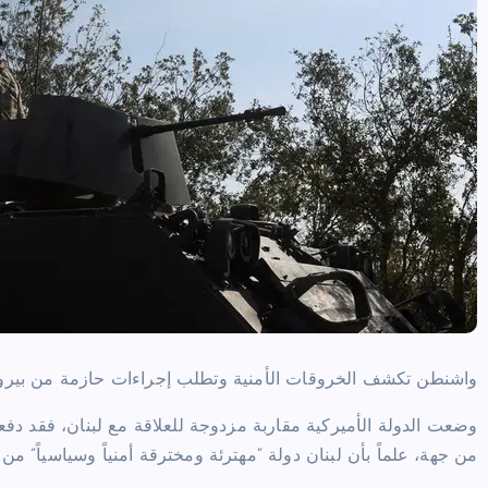
واشنطن تكشف الخروقات الأمنية وتطلب إجراءات حازمة من بير
وضعت الدولة الأميركية مقاربة مزدوجة للعلاقة مع لبنان، فقد دفعت
من جهة، علماً بأن لبنان دولة “مهترئة ومخترقة أمنياً وسياسياً” من