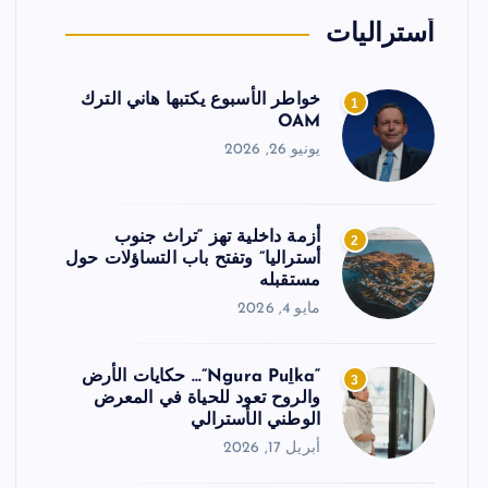
أستراليات
خواطر الأسبوع يكتبها هاني الترك
1
OAM
يونيو 26, 2026
أزمة داخلية تهز “تراث جنوب
2
أستراليا” وتفتح باب التساؤلات حول
مستقبله
مايو 4, 2026
“Ngura Puḻka”… حكايات الأرض
3
والروح تعود للحياة في المعرض
الوطني الأسترالي
أبريل 17, 2026