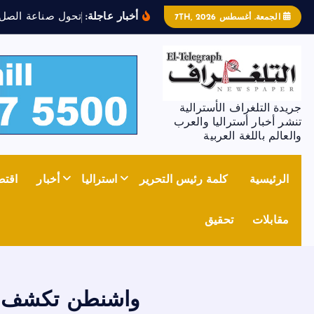
أخبار عاجلة:
ت
ح
و
ل
ص
ن
ا
ع
ة
ا
ل
ص
ل
ب
الجمعة. أغسطس 7TH, 2026
جريدة التلغراف الأسترالية
تنشر أخبار أستراليا والعرب
والعالم باللغة العربية
الرئيسية
كلمة رئيس التحرير
استراليا
أخبار
اقتص
مقابلات
تحقيق
واشنطن تكشف ال