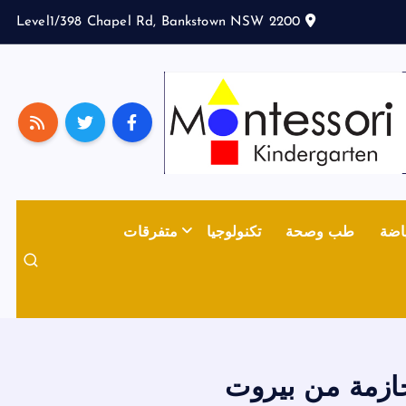
Level1/398 Chapel Rd, Bankstown NSW 2200
اضة
طب وصحة
تكنولوجيا
متفرقات
ازمة من بيروت