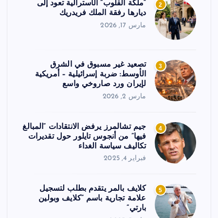
“ملكة القلوب” الأسترالية تعود إلى
2
ديارها رفقة الملك فريدريك
مارس 17, 2026
تصعيد غير مسبوق في الشرق
3
الأوسط: ضربة إسرائيلية – أمريكية
لإيران ورد صاروخي واسع
مارس 2, 2026
جيم تشالمرز يرفض الانتقادات “المبالغ
4
فيها” من أنجوس تايلور حول تقديرات
تكاليف سياسة الغداء
فبراير 4, 2025
كلايف بالمر يتقدم بطلب لتسجيل
5
علامة تجارية باسم “كلايف وبولين
بارتي”