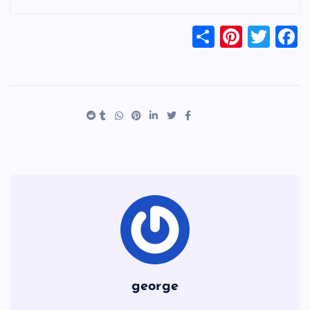
S
Pi
T
F
h
nt
wi
a
ar
er
tt
c
e
es
er
e
t
b
o
o
k
george