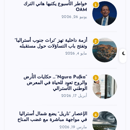
خواطر الأسبوع يكتبها هاني الترك
1
OAM
يونيو 26, 2026
أزمة داخلية تهز “تراث جنوب أستراليا”
2
وتفتح باب التساؤلات حول مستقبله
مايو 4, 2026
“Ngura Puḻka”… حكايات الأرض
3
والروح تعود للحياة في المعرض
الوطني الأسترالي
أبريل 17, 2026
الإعصار “ناريل” يضع شمال أستراليا
4
في مواجهة مباشرة مع غضب المناخ
مارس 19, 2026