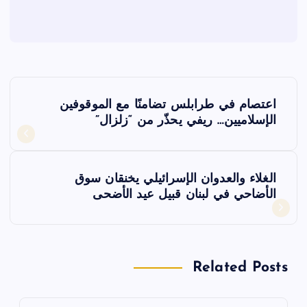
ت
اعتصام في طرابلس تضامنًا مع الموقوفين
ص
الإسلاميين… ريفي يحذّر من “زلزال”
فّ
الغلاء والعدوان الإسرائيلي يخنقان سوق
ح
الأضاحي في لبنان قبيل عيد الأضحى
ا
ل
Related Posts
م