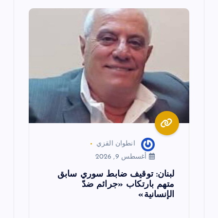
ق
ا
ل
ا
ت
انطوان القزي
أغسطس 9, 2026
لبنان: توقيف ضابط سوري سابق
متهم بارتكاب «جرائم ضدّ
الإنسانية»