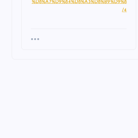
%D8%A7%D9%84%D8%A3%D8%B9%D9%8
4/