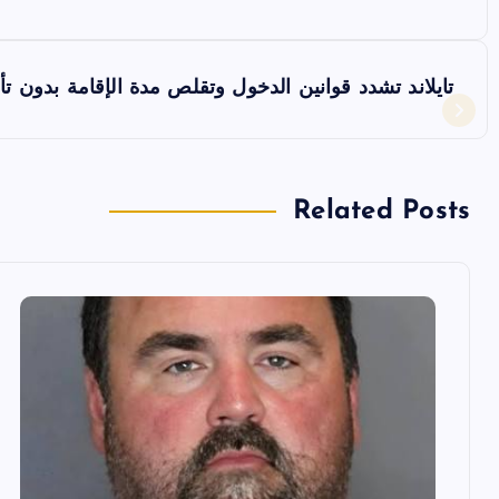
ص
فّ
تايلاند تشدد قوانين الدخول وتقلص مدة الإقامة بدون تأ
ح
ا
Related Posts
ل
م
ق
ا