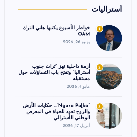
أستراليات
خواطر الأسبوع يكتبها هاني الترك
1
OAM
يونيو 26, 2026
أزمة داخلية تهز “تراث جنوب
2
أستراليا” وتفتح باب التساؤلات حول
مستقبله
مايو 4, 2026
“Ngura Puḻka”… حكايات الأرض
3
والروح تعود للحياة في المعرض
الوطني الأسترالي
أبريل 17, 2026