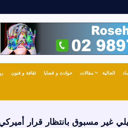
ع
ل
اد
الجالية
مقالات
حوادث و قضايا
ثقافة و فنون
ري
يلي غير مسبوق بانتظار قرار أميرك