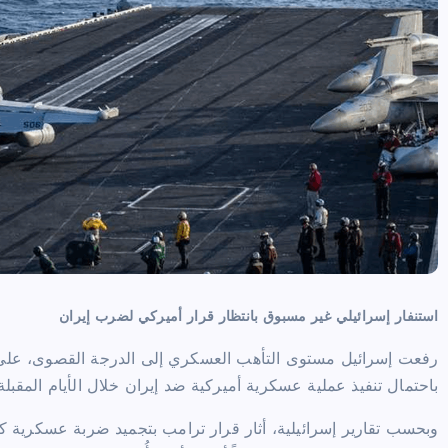
استنفار إسرائيلي غير مسبوق بانتظار قرار أميركي لضرب إيران
رفعت إسرائيل مستوى التأهب العسكري إلى الدرجة القصوى، على
باحتمال تنفيذ عملية عسكرية أميركية ضد
إيران
خلال الأيام المقبلة
وبحسب تقارير إسرائيلية، أثار قرار ترامب بتجميد ضربة عسكرية كا