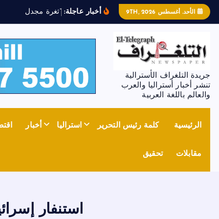
أخبار عاجلة:
“
ث
غ
ر
ة
م
ج
د
ل
ز
و
ن
”
ت
ش
الأحد. أغسطس 9TH, 2026
جريدة التلغراف الأسترالية
تنشر أخبار أستراليا والعرب
والعالم باللغة العربية
الرئيسية
كلمة رئيس التحرير
استراليا
أخبار
اقتص
مقابلات
تحقيق
استنفار إسرائ