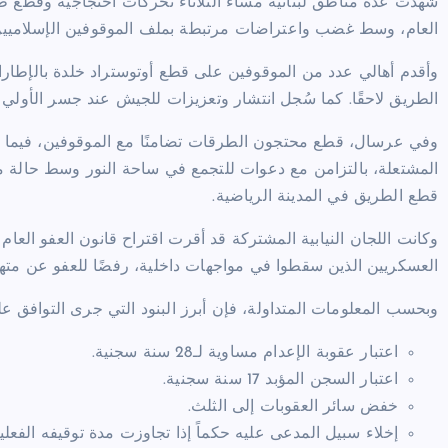
شهدت عدة مناطق لبنانية مساء الثلاثاء تحركات احتجاجية وقطع طرق
العام، وسط غضب واعتراضات مرتبطة بملف الموقوفين الإسلاميين
وأقدم أهالي عدد من الموقوفين على قطع أوتوستراد خلدة بالإطارا
الطريق لاحقًا. كما سُجل انتشار وتعزيزات للجيش عند جسر الأولي 
وفي عرسال، قطع محتجون الطرقات تضامنًا مع الموقوفين، فيما
المشتعلة، بالتزامن مع دعوات للتجمع في ساحة النور وسط حالة م
قطع الطريق في المدينة الرياضية.
وكانت اللجان النيابية المشتركة قد أقرت اقتراح قانون العفو ال
العسكريين الذين سقطوا في مواجهات داخلية، رفضًا للعفو عن مت
وبحسب المعلومات المتداولة، فإن أبرز البنود التي جرى التوافق عل
اعتبار عقوبة الإعدام مساوية لـ28 سنة سجنية.
اعتبار السجن المؤبد 17 سنة سجنية.
خفض سائر العقوبات إلى الثلث.
إخلاء سبيل المدعى عليه حكماً إذا تجاوزت مدة توقيفه الفعل