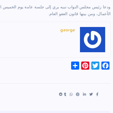
ودعا رئيس مجلس النواب
نبيه بري
إلى جلسة عامة يوم الخميس ال
الأعمال، ومن بينها قانون العفو العام.
george
S
Pi
T
F
h
nt
wi
a
ar
er
tt
c
e
es
er
e
t
b
o