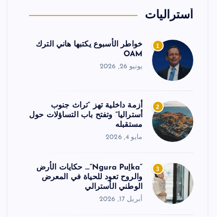
أستراليات
خواطر الأسبوع يكتبها هاني الترك
1
OAM
يونيو 26, 2026
أزمة داخلية تهز “تراث جنوب
2
أستراليا” وتفتح باب التساؤلات حول
مستقبله
مايو 4, 2026
“Ngura Puḻka”… حكايات الأرض
3
والروح تعود للحياة في المعرض
الوطني الأسترالي
أبريل 17, 2026