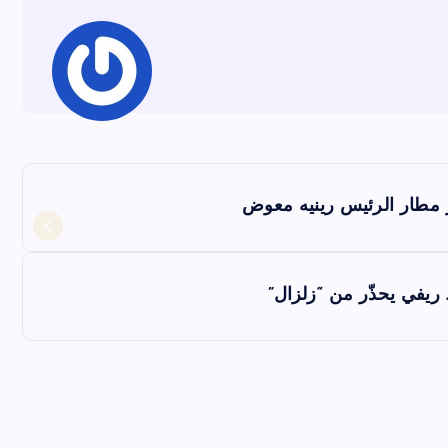
ريفي يحذّر من “زلزال”