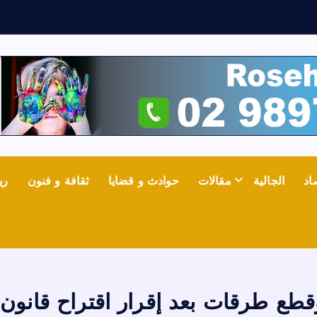
ف
ي
اد
الجالية
مقالات
حوادث و قضايا
ثقافة و فنون
ري
طع طرقات بعد إقرار اقتراح قانون ا