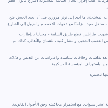
ات عقب إقرار اللجان النيابية المشتركة اقتراح قانون العفو
.
ت المشتعلة، ما أدى إلى توتر مروري قبل أن يعيد الجيش فتح
– مدخل صيدا، تزامنًا مع دعوات للاعتصام والنزول إلى الشارع.
 شهدت طرابلس قطع طريق الشلفة – مجدليا بالإطارات
ن الغضب الشعبي وانتشار كثيف للشبان والأهالي. كذلك تم
عام بعد نقاشات وخلافات سياسية واعتراضات من الجيش وعائلات
همين باستهداف المؤسسة العسكرية.
يها تتضمن:
ية عشر سنوات، مع استمرار محاكمته وفق الأصول القانونية.