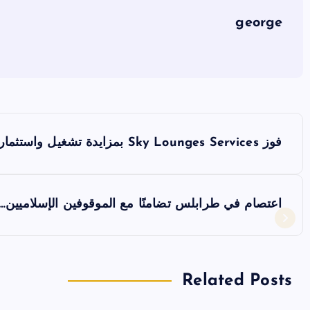
o
k
george
ت
فوز Sky Lounges Services بمزايدة تشغيل واستثمار مطار الرئيس رينيه معوض
ص
فّ
اعتصام في طرابلس تضامنًا مع الموقوفين الإسلاميين… 
ح
ا
Related Posts