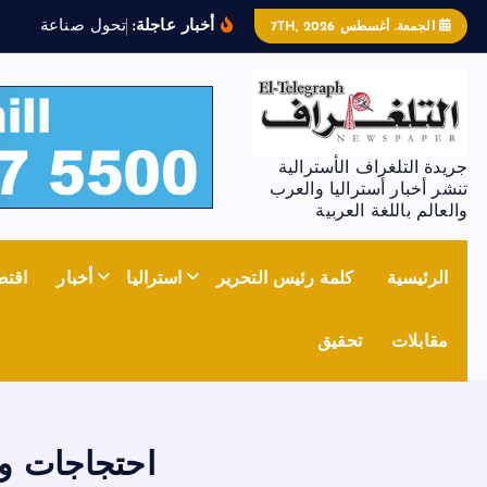
أخبار عاجلة:
ت
ح
و
ل
ص
ن
ا
ع
ة
ا
ل
ص
ل
ب
الجمعة. أغسطس 7TH, 2026
جريدة التلغراف الأسترالية
تنشر أخبار أستراليا والعرب
والعالم باللغة العربية
الرئيسية
كلمة رئيس التحرير
استراليا
أخبار
اقتص
مقابلات
تحقيق
احتجاجات وق