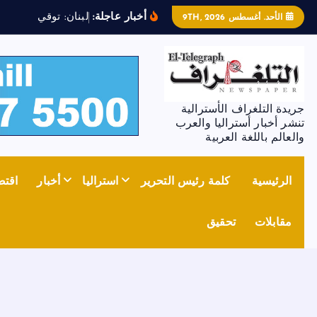
أخبار عاجلة:
ل
ب
ن
ا
ن
:
ت
و
ق
ي
ف
ض
ا
ب
ط
الأحد. أغسطس 9TH, 2026
جريدة التلغراف الأسترالية
تنشر أخبار أستراليا والعرب
والعالم باللغة العربية
الرئيسية
كلمة رئيس التحرير
استراليا
أخبار
اقتص
مقابلات
تحقيق