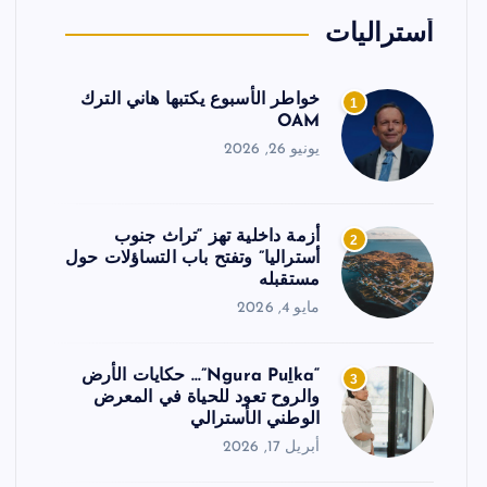
أستراليات
خواطر الأسبوع يكتبها هاني الترك
1
OAM
يونيو 26, 2026
أزمة داخلية تهز “تراث جنوب
2
أستراليا” وتفتح باب التساؤلات حول
مستقبله
مايو 4, 2026
“Ngura Puḻka”… حكايات الأرض
3
والروح تعود للحياة في المعرض
الوطني الأسترالي
أبريل 17, 2026