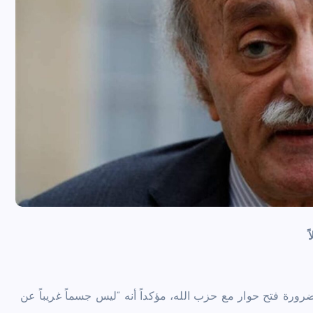
ً
ورة فتح حوار مع حزب الله، مؤكداً أنه “ليس جسماً غريباً عن