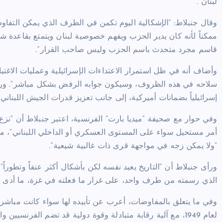
لبنان”.
وقال جنبلاط: “الإشكالية اليوم تكمن في الطرف الذي يمكن التفا
ممكناً لأنه كان يدير الحزب ويفهم خصوصية لبنان ويتمتع بقاعدة شعبي
قاسم مجرد متحدث باسم الحزب وليس صاحب القرار”.
وأضاف أنه في ظل استمرار الاعتداءات الإسرائيلية وعمليات الاغت
سلاحه في هذه الظروف، وسيكون جوابه الرفض بشكل مباشر”. ورأى أن
إسرائيلياً بضمانات أميركية، إلى جانب تعزيز قدرات الجيش اللبناني 
وفي حوار مع صحيفة “ميديا بارت” الفرنسية، اعتبر جنبلاط أن “نزع
أمر مستحيل سواء على المستوى العسكري أو الداخلي اللبناني”، موض
“ولا يمكن زجه في مواجهة قرى ذات غالبية شيعية”.
ورأى جنبلاط أن “التاريخ يعيد نفسه لكن بأشكال أكثر عنفاً وتطورا
الذي رسمته من طرف واحد، على غرار ما فعلته في غزة، ما أدى إل
وفي ما يتعلق بالمفاوضات، أعرب عن تأييده لها سواء كانت مباشرة
لعام 1949، مع آلية رقابة متبادلة وقوة دولية قد تضم الفرنسيين والإيطاليين”.