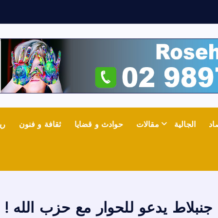
س
و
اد
الجالية
مقالات
حوادث و قضايا
ثقافة و فنون
ري
جنبلاط يدعو للحوار مع حزب الله !