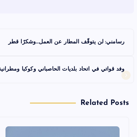
ت
رسامني: لن يتوقّف المطار عن العمل…وشكرًا قطر
ص
فّ
وفد قواتي في اتحاد بلديات الحاصباني وكوكبا ومطراني
ح
ا
Related Posts
ل