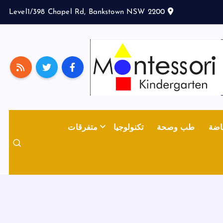
Level1/398 Chapel Rd, Bankstown NSW 2200
اضة
طب وصحة
تكنولوجيا
متفرقات