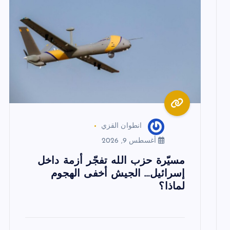
م
ق
ا
ل
ا
انطوان القزي
ت
أغسطس 9, 2026
مسيّرة حزب الله تفجّر أزمة داخل
إسرائيل… الجيش أخفى الهجوم
لماذا؟