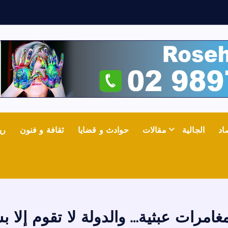
ش
ع
ل
اد
الجالية
مقالات
حوادث و قضايا
ثقافة و فنون
ري
مغامرات عبثية… والدولة لا تقوم إلا 