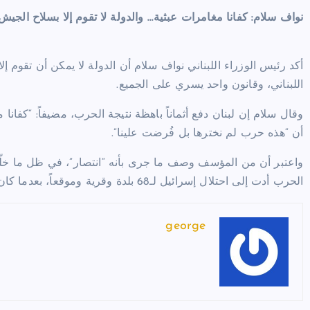
نواف سلام: كفانا مغامرات عبثية… والدولة لا تقوم إلا بسلاح الجيش
أكد رئيس الوزراء اللبناني نواف سلام أن الدولة لا يمكن أن تقوم 
اللبناني، وقانون واحد يسري على الجميع.
وقال سلام إن لبنان دفع أثماناً باهظة نتيجة الحرب، مضيفاً: “كفا
أن “هذه حرب لم نخترها بل فُرضت علينا”.
واعتبر أن من المؤسف وصف ما جرى بأنه “انتصار”، في ظل ما خلّفت
الحرب أدت إلى احتلال إسرائيل لـ68 بلدة وقرية وموقعاً، بعدما كان لبنان يسعى لإخراجها من خمس نقاط فقط.
george