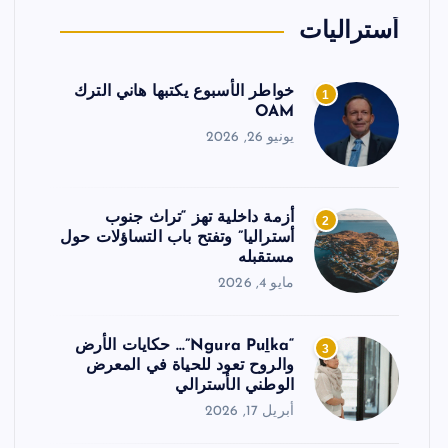
أستراليات
خواطر الأسبوع يكتبها هاني الترك
1
OAM
يونيو 26, 2026
أزمة داخلية تهز “تراث جنوب
2
أستراليا” وتفتح باب التساؤلات حول
مستقبله
مايو 4, 2026
“Ngura Puḻka”… حكايات الأرض
3
والروح تعود للحياة في المعرض
الوطني الأسترالي
أبريل 17, 2026