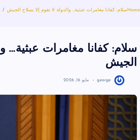
Home
سلام: كفانا مغامرات عبثية… والدولة لا تقوم إلا بسلاح الجيش
سلام: كفانا مغامرات عبثية… وال
الجيش
george
مايو 16, 2026