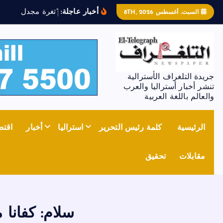
أخبار عاجلة:
“
ث
غ
ر
ة
م
ج
د
ل
ز
و
ن
”
ت
السبت. أغسطس 8TH, 2026
جريدة التلغراف الأسترالية
تنشر أخبار أستراليا والعرب
والعالم باللغة العربية
الرئيسية
كلمة رئيس التحرير
استراليا
أخبار
اقتص
مقابلات
تحقيق
سلام: كفانا 