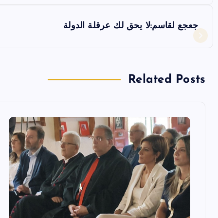
ص
فّ
جعجع لقاسم:لا يحق لك عرقلة الدولة
ح
ا
Related Posts
ل
م
ق
ا