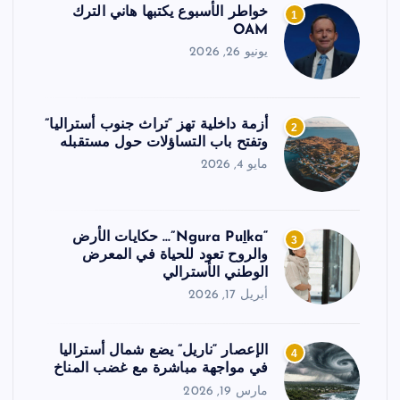
خواطر الأسبوع يكتبها هاني الترك
1
OAM
يونيو 26, 2026
أزمة داخلية تهز “تراث جنوب أستراليا”
2
وتفتح باب التساؤلات حول مستقبله
مايو 4, 2026
“Ngura Puḻka”… حكايات الأرض
3
والروح تعود للحياة في المعرض
الوطني الأسترالي
أبريل 17, 2026
الإعصار “ناريل” يضع شمال أستراليا
4
في مواجهة مباشرة مع غضب المناخ
مارس 19, 2026