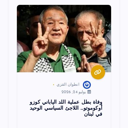
م
ق
ا
ل
ا
ت
انطوان القزي
يوليو 24, 2026
وفاة بطل عملية اللد الياباني كوزو
أوكوموتو… اللاجئ السياسي الوحيد
في لبنان