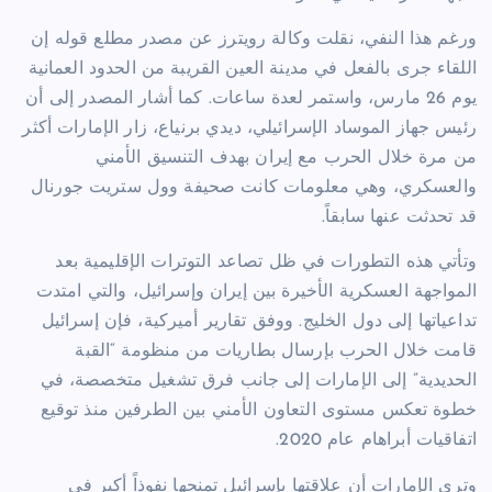
ورغم هذا النفي، نقلت وكالة رويترز عن مصدر مطلع قوله إن
اللقاء جرى بالفعل في مدينة العين القريبة من الحدود العمانية
يوم 26 مارس، واستمر لعدة ساعات. كما أشار المصدر إلى أن
رئيس جهاز الموساد الإسرائيلي، ديدي برنياع، زار الإمارات أكثر
من مرة خلال الحرب مع إيران بهدف التنسيق الأمني
والعسكري، وهي معلومات كانت صحيفة وول ستريت جورنال
قد تحدثت عنها سابقاً.
وتأتي هذه التطورات في ظل تصاعد التوترات الإقليمية بعد
المواجهة العسكرية الأخيرة بين إيران وإسرائيل، والتي امتدت
تداعياتها إلى دول الخليج. ووفق تقارير أميركية، فإن إسرائيل
قامت خلال الحرب بإرسال بطاريات من منظومة “القبة
الحديدية” إلى الإمارات إلى جانب فرق تشغيل متخصصة، في
خطوة تعكس مستوى التعاون الأمني بين الطرفين منذ توقيع
اتفاقيات أبراهام عام 2020.
وترى الإمارات أن علاقتها بإسرائيل تمنحها نفوذاً أكبر في