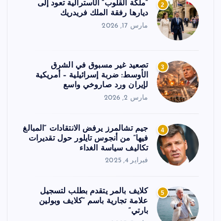
“ملكة القلوب” الأسترالية تعود إلى
2
ديارها رفقة الملك فريدريك
مارس 17, 2026
تصعيد غير مسبوق في الشرق
3
الأوسط: ضربة إسرائيلية – أمريكية
لإيران ورد صاروخي واسع
مارس 2, 2026
جيم تشالمرز يرفض الانتقادات “المبالغ
4
فيها” من أنجوس تايلور حول تقديرات
تكاليف سياسة الغداء
فبراير 4, 2025
كلايف بالمر يتقدم بطلب لتسجيل
5
علامة تجارية باسم “كلايف وبولين
بارتي”