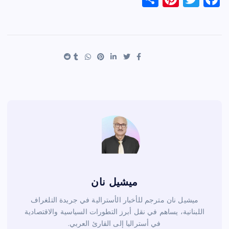
h
nt
wi
a
ar
er
tt
c
e
es
er
e
t
b
o
o
k
ميشيل نان
ميشيل نان مترجم للأخبار الأسترالية في جريدة التلغراف
اللبنانية، يساهم في نقل أبرز التطورات السياسية والاقتصادية
في أستراليا إلى القارئ العربي.