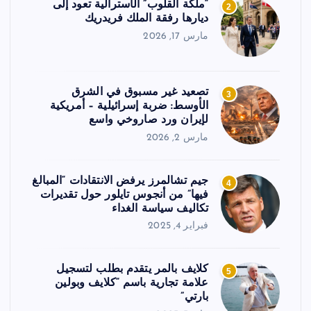
“ملكة القلوب” الأسترالية تعود إلى
2
ديارها رفقة الملك فريدريك
مارس 17, 2026
تصعيد غير مسبوق في الشرق
3
الأوسط: ضربة إسرائيلية – أمريكية
لإيران ورد صاروخي واسع
مارس 2, 2026
جيم تشالمرز يرفض الانتقادات “المبالغ
4
فيها” من أنجوس تايلور حول تقديرات
تكاليف سياسة الغداء
فبراير 4, 2025
كلايف بالمر يتقدم بطلب لتسجيل
5
علامة تجارية باسم “كلايف وبولين
بارتي”