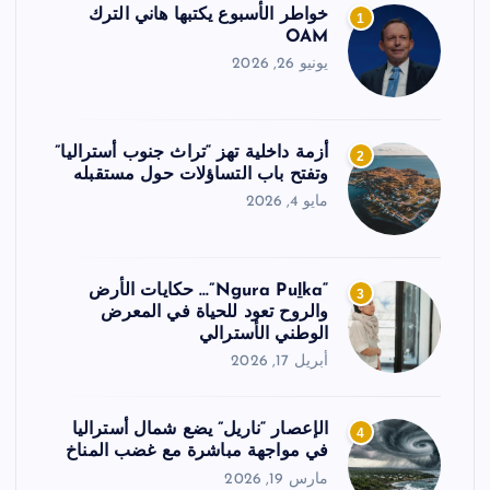
خواطر الأسبوع يكتبها هاني الترك
1
OAM
يونيو 26, 2026
أزمة داخلية تهز “تراث جنوب أستراليا”
2
وتفتح باب التساؤلات حول مستقبله
مايو 4, 2026
“Ngura Puḻka”… حكايات الأرض
3
والروح تعود للحياة في المعرض
الوطني الأسترالي
أبريل 17, 2026
الإعصار “ناريل” يضع شمال أستراليا
4
في مواجهة مباشرة مع غضب المناخ
مارس 19, 2026