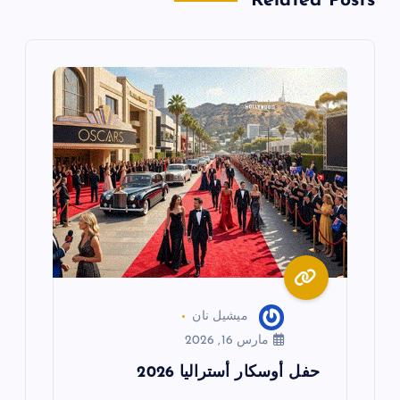
Related Posts
ح
ا
ل
م
ق
ا
ل
ا
ميشيل نان
مارس 16, 2026
ت
حفل أوسكار أستراليا 2026