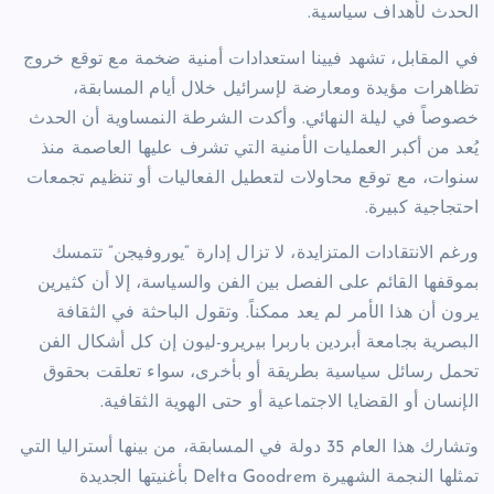
الحدث لأهداف سياسية.
في المقابل، تشهد فيينا استعدادات أمنية ضخمة مع توقع خروج
تظاهرات مؤيدة ومعارضة لإسرائيل خلال أيام المسابقة،
خصوصاً في ليلة النهائي. وأكدت الشرطة النمساوية أن الحدث
يُعد من أكبر العمليات الأمنية التي تشرف عليها العاصمة منذ
سنوات، مع توقع محاولات لتعطيل الفعاليات أو تنظيم تجمعات
احتجاجية كبيرة.
ورغم الانتقادات المتزايدة، لا تزال إدارة “يوروفيجن” تتمسك
بموقفها القائم على الفصل بين الفن والسياسة، إلا أن كثيرين
يرون أن هذا الأمر لم يعد ممكناً. وتقول الباحثة في الثقافة
البصرية بجامعة أبردين باربرا بيريرو-ليون إن كل أشكال الفن
تحمل رسائل سياسية بطريقة أو بأخرى، سواء تعلقت بحقوق
الإنسان أو القضايا الاجتماعية أو حتى الهوية الثقافية.
وتشارك هذا العام 35 دولة في المسابقة، من بينها أستراليا التي
تمثلها النجمة الشهيرة
Delta Goodrem
بأغنيتها الجديدة