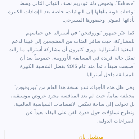
“Eclipse”. وتخوض دلتا غودريم نصف النهائي الثاني وسط
توقعات قوية بتأهلها إلى النهائيات، خاصة بعد الإشادات الكبيرة
بأدائها الصوتي وحضورها المسرحي.
كما عبّر جمهور “يوروفيجن” في أستراليا عن حماسهم
للمشاركة، حيث سافر المئات من المشجعين إلى فيينا لدعم
المغنية الأسترالية. ويرى كثيرون أن مشاركة أستراليا ما زالت
تمثل حالة فريدة في المسابقة الأوروبية، خصوصاً بعد أن
أصبحت ضيفاً دائماً منذ عام 2015 بفضل الشعبية الكبيرة
للمسابقة داخل أستراليا.
وفي ظل هذه الأجواء، تبدو نسخة هذا العام من “يوروفيجن”
مختلفة تماماً، حيث لم تعد المنافسة مجرد عروض موسيقية،
بل تحولت إلى ساحة تعكس الانقسامات السياسية العالمية،
وتطرح تساؤلات حول قدرة الفن على البقاء بعيداً عن
الصراعات الدولية.
ميشيل نان