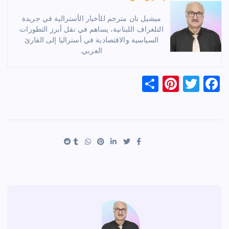
ميشيل نان مترجم للأخبار الأسترالية في جريدة
التلغراف اللبنانية، يساهم في نقل أبرز التطورات
السياسية والاقتصادية في أستراليا إلى القارئ
العربي.
S
Pi
T
F
h
nt
wi
a
ar
er
tt
c
e
es
er
e
t
b
o
o
k