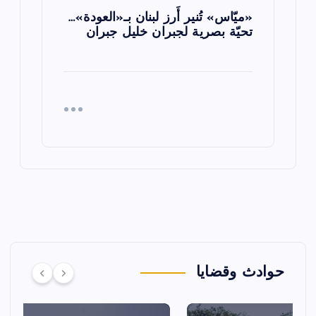
«ميّاس» تُنير أَرز لبنان بـ«العودة»…
تحيّة بصرية لجبران خليل جبران
حوادث وقضايا