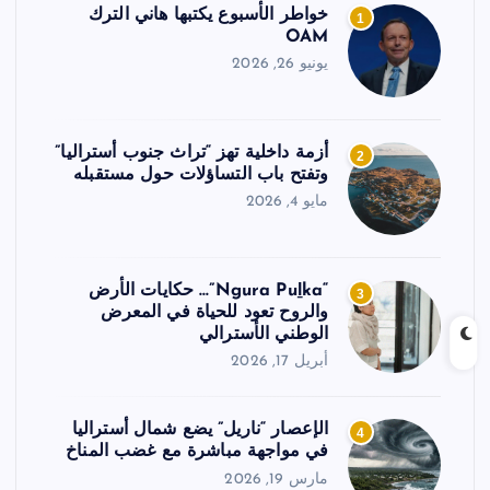
خواطر الأسبوع يكتبها هاني الترك
1
OAM
يونيو 26, 2026
أزمة داخلية تهز “تراث جنوب أستراليا”
2
وتفتح باب التساؤلات حول مستقبله
مايو 4, 2026
“Ngura Puḻka”… حكايات الأرض
3
والروح تعود للحياة في المعرض
الوطني الأسترالي
أبريل 17, 2026
الإعصار “ناريل” يضع شمال أستراليا
4
في مواجهة مباشرة مع غضب المناخ
مارس 19, 2026