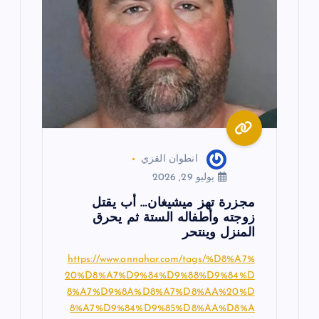
ق
ا
ل
ا
ت
انطوان القزي
يوليو 29, 2026
مجزرة تهز ميشيغان… أب يقتل
زوجته وأطفاله الستة ثم يحرق
المنزل وينتحر
https://www.annahar.com/tags/%D8%A7%
20%D8%A7%D9%84%D9%88%D9%84%D
8%A7%D9%8A%D8%A7%D8%AA%20%D
8%A7%D9%84%D9%85%D8%AA%D8%A