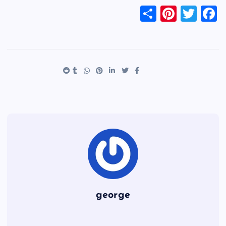
S
Pi
T
F
h
nt
wi
a
ar
er
tt
c
e
es
er
e
t
b
o
o
k
george