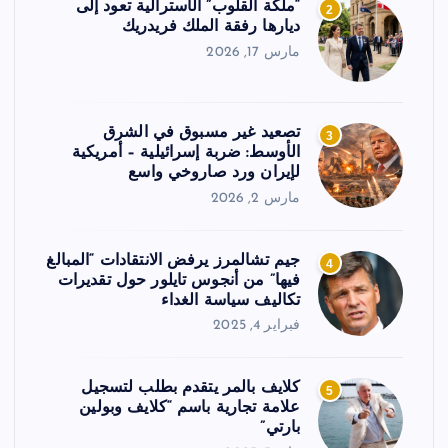
“ملكة القلوب” الأسترالية تعود إلى
2
ديارها رفقة الملك فريدريك
مارس 17, 2026
تصعيد غير مسبوق في الشرق
3
الأوسط: ضربة إسرائيلية – أمريكية
لإيران ورد صاروخي واسع
مارس 2, 2026
جيم تشالمرز يرفض الانتقادات “المبالغ
4
فيها” من أنجوس تايلور حول تقديرات
تكاليف سياسة الغداء
فبراير 4, 2025
كلايف بالمر يتقدم بطلب لتسجيل
5
علامة تجارية باسم “كلايف وبولين
بارتي”